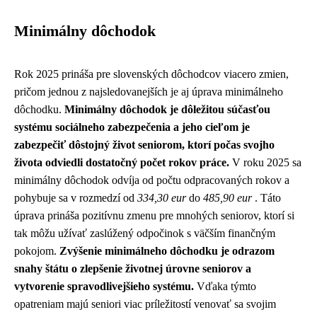
Minimálny dôchodok
Rok 2025 prináša pre slovenských dôchodcov viacero zmien,
pričom jednou z najsledovanejších je aj úprava minimálneho
dôchodku.
Minimálny dôchodok je dôležitou súčasťou
systému sociálneho zabezpečenia a jeho cieľom je
zabezpečiť dôstojný život seniorom, ktorí počas svojho
života odviedli dostatočný počet rokov práce.
V roku 2025 sa
minimálny dôchodok odvíja od počtu odpracovaných rokov a
pohybuje sa v rozmedzí od
334,30 eur
do
485,90 eur
. Táto
úprava prináša pozitívnu zmenu pre mnohých seniorov, ktorí si
tak môžu užívať zaslúžený odpočinok s väčším finančným
pokojom.
Zvýšenie minimálneho dôchodku je odrazom
snahy štátu o zlepšenie životnej úrovne seniorov a
vytvorenie spravodlivejšieho systému.
Vďaka týmto
opatreniam majú seniori viac príležitostí venovať sa svojim