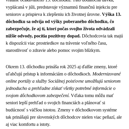
vyplácaná v júli, predstavuje významnú finančnú injekciu pre
seniorov a prispieva k zlepšeniu ich životnej úrovne.
Výška 13.
dôchodku sa odvíja od výšky poberaného dôchodku, čo
zabezpečuje, že aj tí, ktorí počas svojho života odvádzali
nižšie odvody, pocítia pozitívny dopad.
Dôchodcovia tak majú
k dispozícii viac prostriedkov na trávenie voľného času,
starostlivosť o zdravie alebo pomoc svojim blízkym.
Okrem 13. dôchodku prináša rok 2025 aj ďalšie zmeny, ktoré
uľahčujú prístup k informáciám o dôchodkoch.
Modernizované
online portály a služby Sociálnej poisťovne umožňujú seniorom
jednoducho a prehľadne získať všetky potrebné informácie o
svojom dôchodkovom zabezpečení.
Vďaka tomu môžu mať
seniori lepší prehľad o svojich financiách a plánovať si
budúcnosť s väčšou istotou. Zmeny v dôchodkovom systéme
tak prinášajú pre slovenských dôchodcov nielen viac peňazí, ale
aj viac komfortu a istoty.