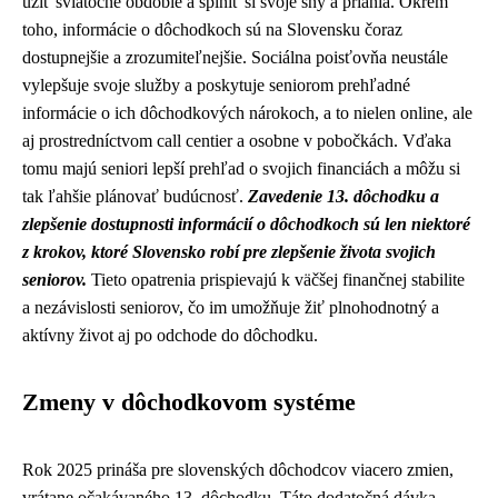
užiť sviatočné obdobie a splniť si svoje sny a priania. Okrem
toho, informácie o dôchodkoch sú na Slovensku čoraz
dostupnejšie a zrozumiteľnejšie. Sociálna poisťovňa neustále
vylepšuje svoje služby a poskytuje seniorom prehľadné
informácie o ich dôchodkových nárokoch, a to nielen online, ale
aj prostredníctvom call centier a osobne v pobočkách. Vďaka
tomu majú seniori lepší prehľad o svojich financiách a môžu si
tak ľahšie plánovať budúcnosť.
Zavedenie 13. dôchodku a
zlepšenie dostupnosti informácií o dôchodkoch sú len niektoré
z krokov, ktoré Slovensko robí pre zlepšenie života svojich
seniorov.
Tieto opatrenia prispievajú k väčšej finančnej stabilite
a nezávislosti seniorov, čo im umožňuje žiť plnohodnotný a
aktívny život aj po odchode do dôchodku.
Zmeny v dôchodkovom systéme
Rok 2025 prináša pre slovenských dôchodcov viacero zmien,
vrátane očakávaného 13. dôchodku. Táto dodatočná dávka,