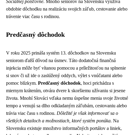
Sociálnej poisťovne.
Mnoho seniorov na Slovensku využíva
obdobie dôchodku na realizáciu svojich záľub, cestovanie alebo
trávenie viac času s rodinou.
Predčasný dôchodok
V roku 2025 prináša systém 13. dôchodkov na Slovensku
seniorom ďalší dôvod na úsmev. Táto dodatočná finančná
injekcia môže byť vítanou pomocou a príležitosťou na splnenie
si snov či už ide o zaslúžený oddych, výlet s vnúčatami alebo
pomoc blízkym.
Predčasný dôchodok
, hoci prichádza s
miernym krátením, otvára dvere k skoršiemu užívaniu si jesene
života. Mnohí Slováci vďaka nemu úspešne menia svoje životné
tempo a venujú sa dlho odkladaným záľubám, cestovaniu alebo
trávia viac času s rodinou.
Dôležité je však informovať sa o
všetkých detailoch a možnostiach, ktoré systém ponúka.
Na
Slovensku existuje množstvo informačných portálov a liniek,