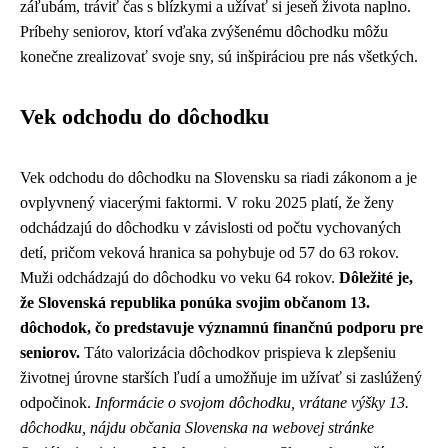
záľubám, tráviť čas s blízkymi a užívať si jeseň života naplno.
Príbehy seniorov, ktorí vďaka zvýšenému dôchodku môžu
konečne zrealizovať svoje sny, sú inšpiráciou pre nás všetkých.
Vek odchodu do dôchodku
Vek odchodu do dôchodku na Slovensku sa riadi zákonom a je
ovplyvnený viacerými faktormi. V roku 2025 platí, že ženy
odchádzajú do dôchodku v závislosti od počtu vychovaných
detí, pričom veková hranica sa pohybuje od 57 do 63 rokov.
Muži odchádzajú do dôchodku vo veku 64 rokov.
Dôležité je,
že Slovenská republika ponúka svojim občanom 13.
dôchodok, čo predstavuje významnú finančnú podporu pre
seniorov.
Táto valorizácia dôchodkov prispieva k zlepšeniu
životnej úrovne starších ľudí a umožňuje im užívať si zaslúžený
odpočinok.
Informácie o svojom dôchodku, vrátane výšky 13.
dôchodku, nájdu občania Slovenska na webovej stránke