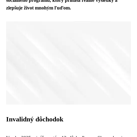
sociálneho programu, ktorý prináša reálne výsledky a
zlepšuje život mnohým ľuďom.
Invalidný dôchodok