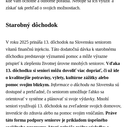
kde vám ochotne a odborne poradia. Nebojte sa ich využiť a
získať tak prehľad o svojich možnostiach.
Starobný dôchodok
V roku 2025 prináša 13. dôchodok na Slovensku seniorom
vítanú finančnú injekciu. Táto dodatočná dávka k starobnému
dôchodku predstavuje významnú pomoc a môže výrazne
prispieť k zlepšeniu životnej úrovne mnohých seniorov.
Vďaka
13. dôchodku si seniori môžu dovoliť viac dopriať, či už ide
o kvalitnejšie potraviny, výlety, kultúrne zážitky alebo
pomoc svojim blízkym.
Informace o důchodu na Slovensku
sú
dostupné a prehľadné, čo seniorom umožňuje ľahko sa
orientovať v systéme a plánovať si svoje výdavky. Mnohí
seniori využívajú 13. dôchodok na zveľadenie svojich domovov,
investície do zdravia alebo na pomoc svojim vnúčatám.
Práve
táto forma podpory seniorov je príkladom úspešného