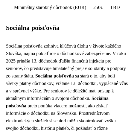
Minimálny starobný dôchodok (EUR)
250€
TBD
Sociálna poisťovňa
Sociálna poisťovňa zohráva kľúčovú úlohu v živote každého
Slováka, najmä pokiaľ ide o dôchodkové zabezpečenie. V roku
2025 prináša 13. dôchodok ďalšiu finančnú injekciu pre
seniorov, čo predstavuje hmatateľný prejav solidarity a podpory
zo strany štátu.
Sociálna poisťovňa
sa stará o to, aby boli
všetky platby dôchodkov, vrátane 13. dôchodku, vyplácané včas
a v správnej výške. Pre seniorov je dôležité mať prístup k
aktuálnym informáciám o svojom dôchodku.
Sociálna
poisťovňa
preto ponúka viacero možností, ako získať
informácie o dôchodku na Slovensku. Prostredníctvom
elektronických služieb si seniori môžu skontrolovať výšku
svojho dôchodku, históriu platieb, či požiadať o rôzne