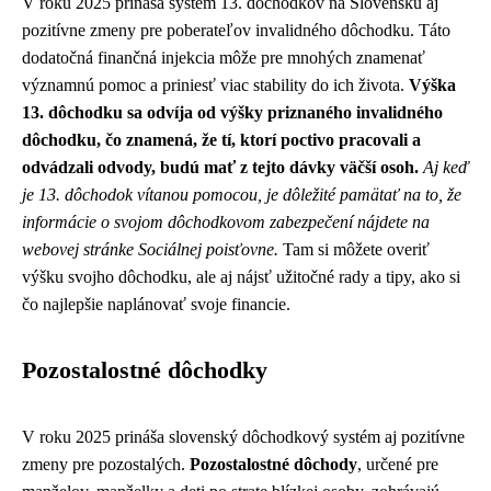
V roku 2025 prináša systém 13. dôchodkov na Slovensku aj
pozitívne zmeny pre poberateľov invalidného dôchodku. Táto
dodatočná finančná injekcia môže pre mnohých znamenať
významnú pomoc a priniesť viac stability do ich života.
Výška
13. dôchodku sa odvíja od výšky priznaného invalidného
dôchodku, čo znamená, že tí, ktorí poctivo pracovali a
odvádzali odvody, budú mať z tejto dávky väčší osoh.
Aj keď
je 13. dôchodok vítanou pomocou, je dôležité pamätať na to, že
informácie o svojom dôchodkovom zabezpečení nájdete na
webovej stránke Sociálnej poisťovne.
Tam si môžete overiť
výšku svojho dôchodku, ale aj nájsť užitočné rady a tipy, ako si
čo najlepšie naplánovať svoje financie.
Pozostalostné dôchodky
V roku 2025 prináša slovenský dôchodkový systém aj pozitívne
zmeny pre pozostalých.
Pozostalostné dôchody
, určené pre