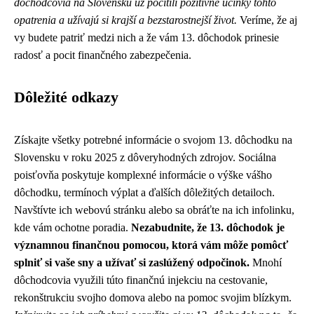
dôchodcovia na Slovensku už pocítili pozitívne účinky tohto
opatrenia a užívajú si krajší a bezstarostnejší život.
Veríme, že aj
vy budete patriť medzi nich a že vám 13. dôchodok prinesie
radosť a pocit finančného zabezpečenia.
Dôležité odkazy
Získajte všetky potrebné informácie o svojom 13. dôchodku na
Slovensku v roku 2025 z dôveryhodných zdrojov. Sociálna
poisťovňa poskytuje komplexné informácie o výške vášho
dôchodku, termínoch výplat a ďalších dôležitých detailoch.
Navštívte ich webovú stránku alebo sa obráťte na ich infolinku,
kde vám ochotne poradia.
Nezabudnite, že 13. dôchodok je
významnou finančnou pomocou, ktorá vám môže pomôcť
splniť si vaše sny a užívať si zaslúžený odpočinok.
Mnohí
dôchodcovia využili túto finančnú injekciu na cestovanie,
rekonštrukciu svojho domova alebo na pomoc svojim blízkym.