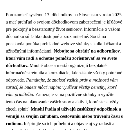
Porozumieť systému 13. dôchodkov na Slovensku v roku 2025
a mať prehľad o svojom dôchodkovom zabezpečení je kľúčové
pre pokojný a bezstarostný život seniorov. Informácie o vašom
dôchodku sú ľahko dostupné a zrozumiteľné. Sociálna
poisťovňa ponúka prehľadné webové stránky s kalkulačkami a
užitočnými informáciami.
Nebojte sa obrátiť na odborníkov,
ktorí vám radi a ochotne pomôžu zorientovať sa vo svete
dôchodkov.
Mnohé obce a mestá organizujú bezplatné
informačné stretnutia a konzultácie, kde získate všetky potrebné
odpovede.
Pamätajte, že znalosť vašich práv a možností vám
zaručí, že budete môcť naplno využívať všetky benefity, ktoré
vám prináležia.
Zamerajte sa na pozitívne stránky a využite
tento čas na plánovanie vašich snov a aktivít, ktoré ste si vždy
chceli splniť.
Mnohí ľudia si užívajú zaslúžený odpočinok a
venujú sa svojim záľubám, cestovaniu alebo tráveniu času s
rodinou.
Inšpirujte sa ich príbehmi a objavte aj vy radosti a