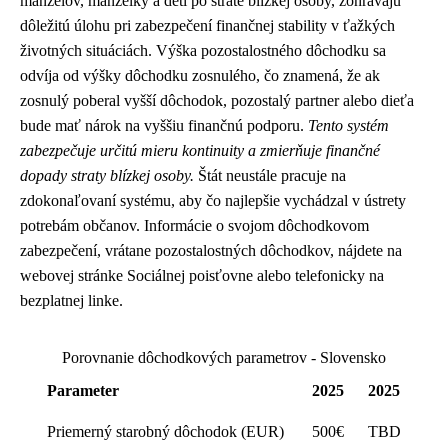
manželov, manželky a deti po strate blízkej osoby, zohrávajú
dôležitú úlohu pri zabezpečení finančnej stability v ťažkých
životných situáciách. Výška pozostalostného dôchodku sa
odvíja od výšky dôchodku zosnulého, čo znamená, že ak
zosnulý poberal vyšší dôchodok, pozostalý partner alebo dieťa
bude mať nárok na vyššiu finančnú podporu.
Tento systém
zabezpečuje určitú mieru kontinuity a zmierňuje finančné
dopady straty blízkej osoby.
Štát neustále pracuje na
zdokonaľovaní systému, aby čo najlepšie vychádzal v ústrety
potrebám občanov. Informácie o svojom dôchodkovom
zabezpečení, vrátane pozostalostných dôchodkov, nájdete na
webovej stránke Sociálnej poisťovne alebo telefonicky na
bezplatnej linke.
Porovnanie dôchodkových parametrov - Slovensko
Parameter
2025
2025
Priemerný starobný dôchodok (EUR)
500€
TBD