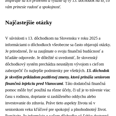
Inšpirujte sa ich príbehmi a využite aj vy 13. dôchodok na to, čo
vám prinesie radosť a spokojnosť.
Najčastejšie otázky
V súvislosti s 13. dôchodkom na Slovensku v roku 2025 a
informáciami o dôchodkoch všeobecne sa často objavujú otázky.
Je prirodzené, že sa zaujímate o svoju finančnú budúcnosť a
hľadáte odpovede. Je dôležité si uvedomiť, že slovenský
dôchodkový systém prechádza neustálym vývojom s cieľom
zabezpečiť čo najlepšie podmienky pre všetkých.
13. dôchodok
je skvelým príkladom pozitívnej zmeny, ktorá prináša seniorom
finančnú injekciu pred Vianocami
. Táto dodatočná finančná
pomoc môže byť použitá na rôzne účely, či už je to trávenie viac
času s rodinou, doprianie si zaslúženého oddychu alebo
investovanie do zdravia. Práve tieto aspekty života sú v
seniorskom veku kľúčové pre spokojný a plnohodnotný život.
Pamätajte, že informácie o vašom dôchodku sú ľahko dostupné