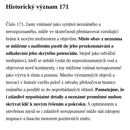
Historický význam 171
Číslo 171, často vnímané jako symbol neznámého a
nerozpoznaného, může ve skutečnosti představovat vzrušující
bránu k novým možnostem a objevům.
Místo obav z neznáma
se můžeme s nadšením pustit do jeho prozkoumávání a
odhalování jeho skrytého potenciálu.
Stejně jako odvážní
mořeplavci, kteří se nebáli vydat do neprozkoumaných vod a
objevovat nové kontinenty, i my můžeme vnímat
nerozpoznané
jako výzvu k růstu a posunu. Mnoho významných objevů a
inovací v historii vzešlo právě z odvahy překračovat hranice
známého a pouštět se do neprobádaných oblastí.
Pamatujme, že
i zdánlivě nepodstatné detaily a neznámé proměnné mohou
skrývat klíč k novým řešením a pokroku.
S optimismem a
otevřenou myslí se i zdánlivě
nerozpoznané
může stát zdrojem
inspirace a hnacím motorem pozitivních změn.