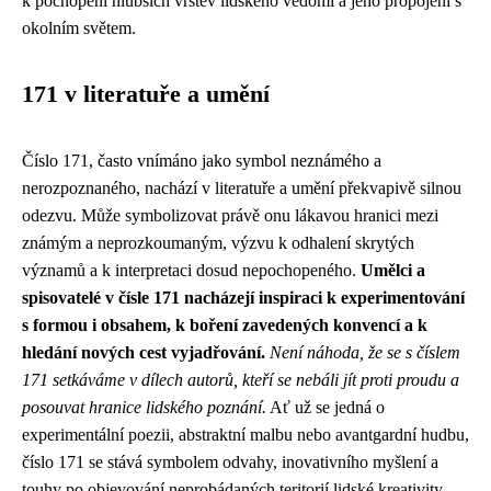
k pochopení hlubších vrstev lidského vědomí a jeho propojení s
okolním světem.
171 v literatuře a umění
Číslo 171, často vnímáno jako symbol neznámého a
nerozpoznaného, nachází v literatuře a umění překvapivě silnou
odezvu. Může symbolizovat právě onu lákavou hranici mezi
známým a neprozkoumaným, výzvu k odhalení skrytých
významů a k interpretaci dosud nepochopeného.
Umělci a
spisovatelé v čísle 171 nacházejí inspiraci k experimentování
s formou i obsahem, k boření zavedených konvencí a k
hledání nových cest vyjadřování.
Není náhoda, že se s číslem
171 setkáváme v dílech autorů, kteří se nebáli jít proti proudu a
posouvat hranice lidského poznání.
Ať už se jedná o
experimentální poezii, abstraktní malbu nebo avantgardní hudbu,
číslo 171 se stává symbolem odvahy, inovativního myšlení a
touhy po objevování neprobádaných teritorií lidské kreativity.