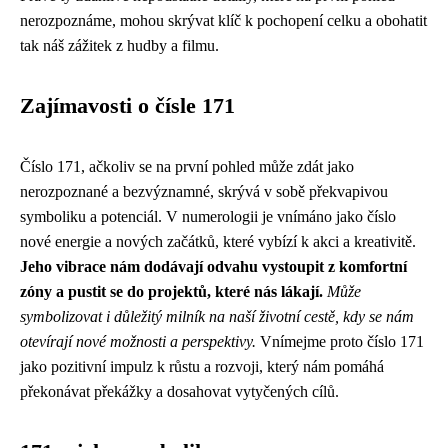
nerozpoznáme, mohou skrývat klíč k pochopení celku a obohatit
tak náš zážitek z hudby a filmu.
Zajímavosti o čísle 171
Číslo 171, ačkoliv se na první pohled může zdát jako
nerozpoznané a bezvýznamné, skrývá v sobě překvapivou
symboliku a potenciál. V numerologii je vnímáno jako číslo
nové energie a nových začátků, které vybízí k akci a kreativitě.
Jeho vibrace nám dodávají odvahu vystoupit z komfortní
zóny a pustit se do projektů, které nás lákají.
Může
symbolizovat i důležitý milník na naší životní cestě, kdy se nám
otevírají nové možnosti a perspektivy.
Vnímejme proto číslo 171
jako pozitivní impulz k růstu a rozvoji, který nám pomáhá
překonávat překážky a dosahovat vytyčených cílů.