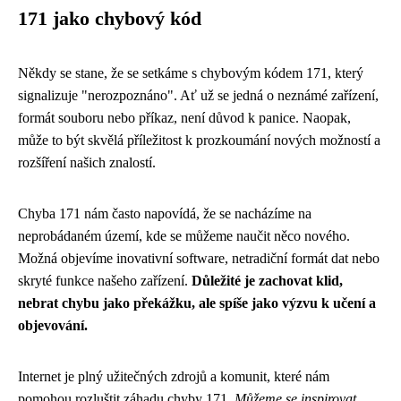
171 jako chybový kód
Někdy se stane, že se setkáme s chybovým kódem 171, který
signalizuje "nerozpoznáno". Ať už se jedná o neznámé zařízení,
formát souboru nebo příkaz, není důvod k panice. Naopak,
může to být skvělá příležitost k prozkoumání nových možností a
rozšíření našich znalostí.
Chyba 171 nám často napovídá, že se nacházíme na
neprobádaném území, kde se můžeme naučit něco nového.
Možná objevíme inovativní software, netradiční formát dat nebo
skryté funkce našeho zařízení.
Důležité je zachovat klid,
nebrat chybu jako překážku, ale spíše jako výzvu k učení a
objevování.
Internet je plný užitečných zdrojů a komunit, které nám
pomohou rozluštit záhadu chyby 171.
Můžeme se inspirovat