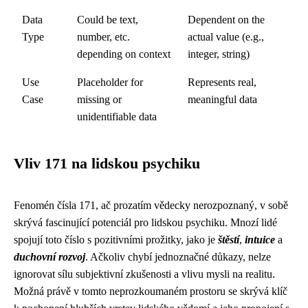
Data
Could be text,
Dependent on the
Type
number, etc.
actual value (e.g.,
depending on context
integer, string)
Use
Placeholder for
Represents real,
Case
missing or
meaningful data
unidentifiable data
Vliv 171 na lidskou psychiku
Fenomén čísla 171, ač prozatím vědecky nerozpoznaný, v sobě
skrývá fascinující potenciál pro lidskou psychiku. Mnozí lidé
spojují toto číslo s pozitivními prožitky, jako je
štěstí
,
intuice
a
duchovní rozvoj
. Ačkoliv chybí jednoznačné důkazy, nelze
ignorovat sílu subjektivní zkušenosti a vlivu mysli na realitu.
Možná právě v tomto neprozkoumaném prostoru se skrývá klíč