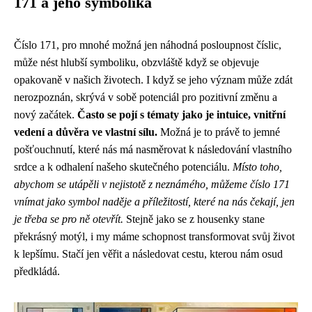
171 a jeho symbolika
Číslo 171, pro mnohé možná jen náhodná posloupnost číslic,
může nést hlubší symboliku, obzvláště když se objevuje
opakovaně v našich životech. I když se jeho význam může zdát
nerozpoznán, skrývá v sobě potenciál pro pozitivní změnu a
nový začátek.
Často se pojí s tématy jako je intuice, vnitřní
vedení a důvěra ve vlastní sílu.
Možná je to právě to jemné
pošťouchnutí, které nás má nasměrovat k následování vlastního
srdce a k odhalení našeho skutečného potenciálu.
Místo toho,
abychom se utápěli v nejistotě z neznámého, můžeme číslo 171
vnímat jako symbol naděje a příležitostí, které na nás čekají, jen
je třeba se pro ně otevřít.
Stejně jako se z housenky stane
překrásný motýl, i my máme schopnost transformovat svůj život
k lepšímu. Stačí jen věřit a následovat cestu, kterou nám osud
předkládá.