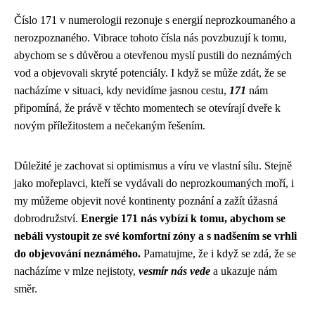
Číslo 171 v numerologii rezonuje s energií neprozkoumaného a
nerozpoznaného. Vibrace tohoto čísla nás povzbuzují k tomu,
abychom se s důvěrou a otevřenou myslí pustili do neznámých
vod a objevovali skryté potenciály. I když se může zdát, že se
nacházíme v situaci, kdy nevidíme jasnou cestu,
171
nám
připomíná, že právě v těchto momentech se otevírají dveře k
novým příležitostem a nečekaným řešením.
Důležité je zachovat si optimismus a víru ve vlastní sílu. Stejně
jako mořeplavci, kteří se vydávali do neprozkoumaných moří, i
my můžeme objevit nové kontinenty poznání a zažít úžasná
dobrodružství.
Energie 171 nás vybízí k tomu, abychom se
nebáli vystoupit ze své komfortní zóny a s nadšením se vrhli
do objevování neznámého.
Pamatujme, že i když se zdá, že se
nacházíme v mlze nejistoty,
vesmír nás vede
a ukazuje nám
směr.