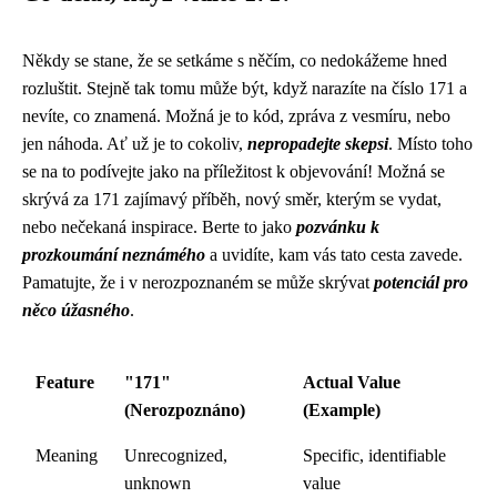
Někdy se stane, že se setkáme s něčím, co nedokážeme hned
rozluštit. Stejně tak tomu může být, když narazíte na číslo 171 a
nevíte, co znamená. Možná je to kód, zpráva z vesmíru, nebo
jen náhoda. Ať už je to cokoliv,
nepropadejte skepsi
. Místo toho
se na to podívejte jako na příležitost k objevování! Možná se
skrývá za 171 zajímavý příběh, nový směr, kterým se vydat,
nebo nečekaná inspirace. Berte to jako
pozvánku k
prozkoumání neznámého
a uvidíte, kam vás tato cesta zavede.
Pamatujte, že i v nerozpoznaném se může skrývat
potenciál pro
něco úžasného
.
Feature
"171"
Actual Value
(Nerozpoznáno)
(Example)
Meaning
Unrecognized,
Specific, identifiable
unknown
value