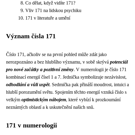
Co dělat, když vidíte 171?
Vliv 171 na lidskou psychiku
171 v literatuře a umění
Význam čísla 171
Číslo 171, ačkoliv se na první pohled může zdát jako
nerozpoznáno a bez hlubšího významu, v sobě skrývá
potenciál
pro nové začátky a pozitivní změny
. V numerologii je číslo 171
kombinací energií čísel 1 a 7. Jednička symbolizuje nezávislost,
odhodlání a vůli uspět
. Sedmička pak přináší moudrost, intuici a
hlubší porozumění světu. Spojením těchto energií vzniká číslo s
velkým
optimistickým nábojem
, které vybízí k prozkoumání
neznámých oblastí a k uskutečnění našich snů.
171 v numerologii