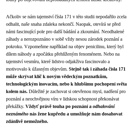
Ačkoliv se nám tajemství čísla 171 v této studii nepodařilo zcela
odhalit, naše snaha zdaleka nekončí. Naopak, otevírá se před
námi fascinující pole pro další bádání a zkoumání. Neodhalené
záhady a nerozpoznáno v sobě vždy nesou zárodek poznání a
pokroku. Vzpomeňme například na objev penicilinu, který byl
dílem náhody a zpočátku přehlíženým fenoménem. Nebo na
tajemství vesmíru, které lidstvo odjakživa fascinovalo a
motivovalo k úžasným objevům.
Stejně tak i záhada čísla 171
může skrývat klíč k novým vědeckým poznatkům,
technologickým inovacím, nebo k hlubšímu pochopení světa
kolem nás.
Důležité je zachovat si otevřenou mysl, nadšení pro
poznání a neochvějnou víru v lidskou schopnost překonávat
překážky.
Vždyť právě touha po poznání a
odhalování
neznámého
nás žene kupředu a umožňuje nám dosahovat
zdánlivě nemožného.