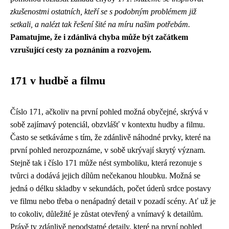
zkušenostmi ostatních, kteří se s podobným problémem již
setkali, a nalézt tak řešení šité na míru našim potřebám.
Pamatujme, že i zdánlivá chyba může být začátkem
vzrušující cesty za poznáním a rozvojem.
171 v hudbě a filmu
Číslo 171, ačkoliv na první pohled možná obyčejné, skrývá v
sobě zajímavý potenciál, obzvlášť v kontextu hudby a filmu.
Často se setkáváme s tím, že zdánlivě náhodné prvky, které na
první pohled nerozpoznáme, v sobě ukrývají skrytý význam.
Stejně tak i číslo 171 může nést symboliku, která rezonuje s
tvůrci a dodává jejich dílům nečekanou hloubku. Možná se
jedná o délku skladby v sekundách, počet úderů srdce postavy
ve filmu nebo třeba o nenápadný detail v pozadí scény. Ať už je
to cokoliv, důležité je zůstat otevřený a vnímavý k detailům.
Právě ty zdánlivě nepodstatné detaily, které na první pohled