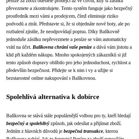
peníze za zboží odešlete prodejci až ve chvíli, kdy si zásilku
převezmete a zkontrolujete. Tento systém funguje jako bezpečný
prostředník mezi vámi a prodejcem, čímž eliminuje riziko
podvodů a ztrát. Představte si, že si objednáte nové boty, ale po
rozbalení zjistíte, že neodpovídají popisu. Díky Balíkovně
jednoduše zásilku nepřevezmete a peníze se vám automaticky
vrátí na účet.
Balíkovna chrání vaše peníze
a dává vám jistotu a
klid při každém nákupu. Mnoho spokojených zákazníků si již
tento způsob dopravy oblíbilo pro jeho jednoduchost, rychlost a
především bezpečnost. Přidejte se k nim i vy a užijte si
bezstarostné online nakupování s Balíkovnou.
Spolehlivá alternativa k dobírce
Balíkovna se stává stále populárnější volbou pro ty, kteří hledají
bezpečný a spolehlivý
způsob, jak odesílat a přijímat zboží.
Jedním z hlavních důvodů je
bezpečná transakce
, kterou
Balíkovna nabízí. Jak to funguje? Peníze za zboží neposíláte