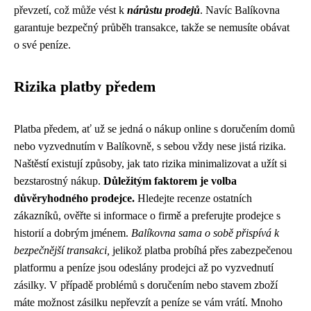
převzetí, což může vést k
nárůstu prodejů
. Navíc Balíkovna
garantuje bezpečný průběh transakce, takže se nemusíte obávat
o své peníze.
Rizika platby předem
Platba předem, ať už se jedná o nákup online s doručením domů
nebo vyzvednutím v Balíkovně, s sebou vždy nese jistá rizika.
Naštěstí existují způsoby, jak tato rizika minimalizovat a užít si
bezstarostný nákup.
Důležitým faktorem je volba
důvěryhodného prodejce.
Hledejte recenze ostatních
zákazníků, ověřte si informace o firmě a preferujte prodejce s
historií a dobrým jménem.
Balíkovna sama o sobě přispívá k
bezpečnější transakci,
jelikož platba probíhá přes zabezpečenou
platformu a peníze jsou odeslány prodejci až po vyzvednutí
zásilky. V případě problémů s doručením nebo stavem zboží
máte možnost zásilku nepřevzít a peníze se vám vrátí. Mnoho