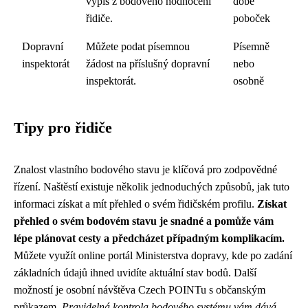
výpis z bodového hodnocení
době
řidiče.
poboček
Dopravní
Můžete podat písemnou
Písemně
inspektorát
žádost na příslušný dopravní
nebo
inspektorát.
osobně
Tipy pro řidiče
Znalost vlastního bodového stavu je klíčová pro zodpovědné
řízení. Naštěstí existuje několik jednoduchých způsobů, jak tuto
informaci získat a mít přehled o svém řidičském profilu.
Získat
přehled o svém bodovém stavu je snadné a pomůže vám
lépe plánovat cesty a předcházet případným komplikacím.
Můžete využít online portál Ministerstva dopravy, kde po zadání
základních údajů ihned uvidíte aktuální stav bodů. Další
možností je osobní návštěva Czech POINTu s občanským
průkazem.
Pravidelná kontrola bodového systému vám dává