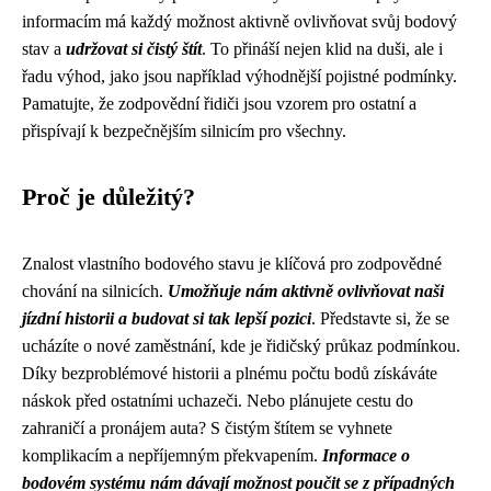
informacím má každý možnost aktivně ovlivňovat svůj bodový
stav a
udržovat si čistý štít
. To přináší nejen klid na duši, ale i
řadu výhod, jako jsou například výhodnější pojistné podmínky.
Pamatujte, že zodpovědní řidiči jsou vzorem pro ostatní a
přispívají k bezpečnějším silnicím pro všechny.
Proč je důležitý?
Znalost vlastního bodového stavu je klíčová pro zodpovědné
chování na silnicích.
Umožňuje nám aktivně ovlivňovat naši
jízdní historii a budovat si tak lepší pozici
. Představte si, že se
ucházíte o nové zaměstnání, kde je řidičský průkaz podmínkou.
Díky bezproblémové historii a plnému počtu bodů získáváte
náskok před ostatními uchazeči. Nebo plánujete cestu do
zahraničí a pronájem auta? S čistým štítem se vyhnete
komplikacím a nepříjemným překvapením.
Informace o
bodovém systému nám dávají možnost poučit se z případných