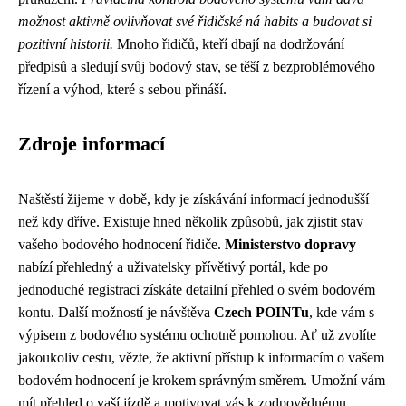
možnost aktivně ovlivňovat své řidičské ná habits a budovat si
pozitivní historii.
Mnoho řidičů, kteří dbají na dodržování
předpisů a sledují svůj bodový stav, se těší z bezproblémového
řízení a výhod, které s sebou přináší.
Zdroje informací
Naštěstí žijeme v době, kdy je získávání informací jednodušší
než kdy dříve. Existuje hned několik způsobů, jak zjistit stav
vašeho bodového hodnocení řidiče.
Ministerstvo dopravy
nabízí přehledný a uživatelsky přívětivý portál, kde po
jednoduché registraci získáte detailní přehled o svém bodovém
kontu. Další možností je návštěva
Czech POINTu
, kde vám s
výpisem z bodového systému ochotně pomohou. Ať už zvolíte
jakoukoliv cestu, vězte, že aktivní přístup k informacím o vašem
bodovém hodnocení je krokem správným směrem. Umožní vám
mít přehled o vaší jízdě a motivovat vás k zodpovědnému