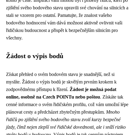
konto je čisté. Inspirací vám mohou být i příběhy řidičů, kteří po
zjištění svého bodového stavu upravili své chování na silnicích a
stali se vzorem pro ostatní. Pamatujte, že znalost vašeho
bodového hodnocení vám dává možnost aktivně ovlivnit vaši
řidičskou budoucnost a přispět k bezpečnějším silnicím pro
všechny.
Žádost o výpis bodů
Získat přehled o svém bodovém stavu je snadnější, než si
myslíte. Žádost o výpis bodů je skvělým prvním krokem k
zodpovědnému přístupu k řízení.
Žádost je možná podat
online, osobně na Czech POINTu nebo poštou
. Získáte tak
cenné informace o svém řidičském profilu, což vám umožní lépe
plánovat cesty a předcházet zbytečným přestupkům.
Mnoho
řidičů po zjištění svého bodového stavu zvolí kurzy bezpečné
jízdy, čímž nejen zlepší své řidičské dovednosti, ale i sníží riziko
ztráty bodů v budoucnu.
Výpis bodů je tak cenným nástrojem