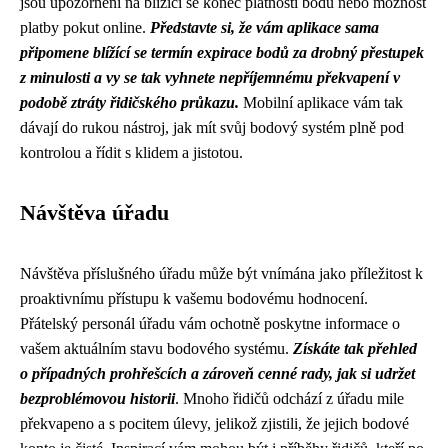
jsou upozornění na blížící se konec platnosti bodů nebo možnost
platby pokut online.
Představte si, že vám aplikace sama
připomene blížící se termín expirace bodů za drobný přestupek
z minulosti a vy se tak vyhnete nepříjemnému překvapení v
podobě ztráty řidičského průkazu.
Mobilní aplikace vám tak
dávají do rukou nástroj, jak mít svůj bodový systém plně pod
kontrolou a řídit s klidem a jistotou.
Návštěva úřadu
Návštěva příslušného úřadu může být vnímána jako příležitost k
proaktivnímu přístupu k vašemu bodovému hodnocení.
Přátelský personál úřadu vám ochotně poskytne informace o
vašem aktuálním stavu bodového systému.
Získáte tak přehled
o případných prohřešcích a zároveň cenné rady, jak si udržet
bezproblémovou historii
. Mnoho řidičů odchází z úřadu mile
překvapeno a s pocitem úlevy, jelikož zjistili, že jejich bodové