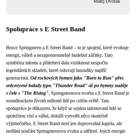
Matěj Dvořák
Spolupráce s E Street Band
Bruce Springsteen a E Street Band – to je spojení, které evokuje
energii, vášeň a nezapomenutelné hudební zážitky. Tato
symbióza talentu a přátelství dala vzniknout nespočtu
legendárních skladeb, které oslovují fanoušky napříč
generacemi.
Od rockových hymen jako "Born to Run" přes
srdceryvné balady typu "Thunder Road" až po hymny naděje
v čele s "The Rising"
, Springsteenova tvorba s E Street Band je
soundtrackem životů milionů lidí po celém světě. Tato
spolupráce je důkazem, že když se sejdou talentovaní lidé se
společnou vizí a vášní, dokáží vytvořit něco skutečně
výjimečného. E Street Band není jen doprovodná kapela, ale
nedílná součást Springsteenova zvuku a sdělení. Jejich energie