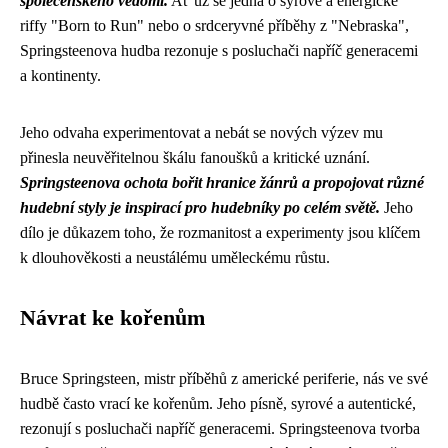
společenského vědomí.
Ať už se jedná o syrové a energické
riffy "Born to Run" nebo o srdceryvné příběhy z "Nebraska",
Springsteenova hudba rezonuje s posluchači napříč generacemi
a kontinenty.
Jeho odvaha experimentovat a nebát se nových výzev mu
přinesla neuvěřitelnou škálu fanoušků a kritické uznání.
Springsteenova ochota bořit hranice žánrů a propojovat různé
hudební styly je inspirací pro hudebníky po celém světě.
Jeho
dílo je důkazem toho, že rozmanitost a experimenty jsou klíčem
k dlouhověkosti a neustálému uměleckému růstu.
Návrat ke kořenům
Bruce Springsteen, mistr příběhů z americké periferie, nás ve své
hudbě často vrací ke kořenům. Jeho písně, syrové a autentické,
rezonují s posluchači napříč generacemi. Springsteenova tvorba