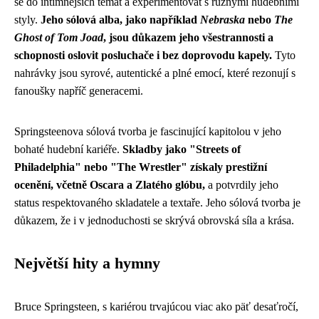
se do intimnějších témat a experimentovat s různými hudebními
styly.
Jeho sólová alba, jako například
Nebraska
nebo
The
Ghost of Tom Joad
, jsou důkazem jeho všestrannosti a
schopnosti oslovit posluchače i bez doprovodu kapely.
Tyto
nahrávky jsou syrové, autentické a plné emocí, které rezonují s
fanoušky napříč generacemi.
Springsteenova sólová tvorba je fascinující kapitolou v jeho
bohaté hudební kariéře.
Skladby jako "Streets of
Philadelphia" nebo "The Wrestler" získaly prestižní
ocenění, včetně Oscara a Zlatého glóbu,
a potvrdily jeho
status respektovaného skladatele a textaře. Jeho sólová tvorba je
důkazem, že i v jednoduchosti se skrývá obrovská síla a krása.
Největší hity a hymny
Bruce Springsteen, s kariérou trvajúcou viac ako päť desaťročí,