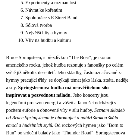
Experimenty a rozmanitost
Návrat ke kořenům
Spolupráce s E Street Band
Sólová tvorba
Největší hity a hymny
Vliv na hudbu a kulturu
Bruce Springsteen, s přezdívkou "The Boss", je ikonou
amerického rocku, jehož hudba rezonuje s fanoušky po celém
světě již několik desetiletí. Jeho skladby, často označované za
hymny pracující třídy, se dotýkají témat jako láska, ztráta, naděje
a sny.
Springsteenova hudba má neuvěřitelnou sílu
inspirovat a pozvednout náladu.
Jeho koncerty jsou
legendární pro svou energii a vášeň a fanoušci odcházejí s
pocitem euforie a obnovené víry v sílu hudby.
Seznam skladeb
od Bruce Springsteena je ohromující a nabízí širokou škálu
emocí a hudebních stylů.
Od rockových hymen jako "Born to
Run" po srdeční balady jako "Thunder Road", Springsteenova