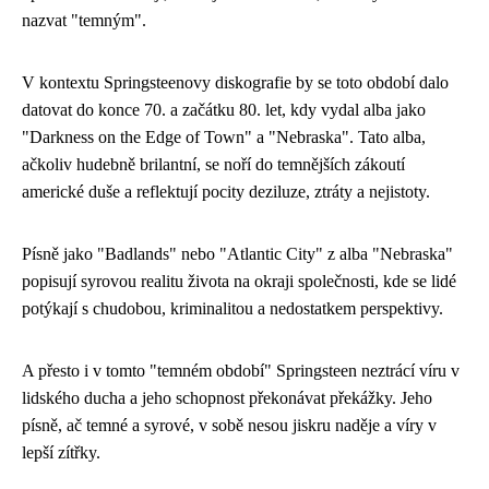
nazvat "temným".
V kontextu Springsteenovy diskografie by se toto období dalo
datovat do konce 70. a začátku 80. let, kdy vydal alba jako
"Darkness on the Edge of Town" a "Nebraska". Tato alba,
ačkoliv hudebně brilantní, se noří do temnějších zákoutí
americké duše a reflektují pocity deziluze, ztráty a nejistoty.
Písně jako "Badlands" nebo "Atlantic City" z alba "Nebraska"
popisují syrovou realitu života na okraji společnosti, kde se lidé
potýkají s chudobou, kriminalitou a nedostatkem perspektivy.
A přesto i v tomto "temném období" Springsteen neztrácí víru v
lidského ducha a jeho schopnost překonávat překážky. Jeho
písně, ač temné a syrové, v sobě nesou jiskru naděje a víry v
lepší zítřky.