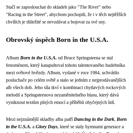
Stačí se zaposlouchat do skladeb jako "The River" nebo
"Racing in the Street", abychom pochopili, že i v těch nejtěžších
chvílích je důležité se nevzdávat a bojovat za své sny.
Obrovský úspěch Born in the U.S.A.
Album
Born in the U.S.A.
od Bruce Springsteena se stal
fenoménem, který katapultoval tohoto talentovaného hudebníka
mezi světové hvězdy. Album, vydané v roce 1984, uchvátilo
posluchače po celém světě a stalo se jedním z nejprodávanějších
alb všech dob. Jeho síla tkví v kombinaci chytlavých rockových
melodií a Springsteenova nezaměnitelného hlasu, který dává
vyniknout textům plných emocí a příběhů obyčejných lidí.
Mezi nejznámější skladby alba patří
Dancing in the Dark
,
Born
in the U.S.A.
a
Glory Days
, které se staly hymnami generace a