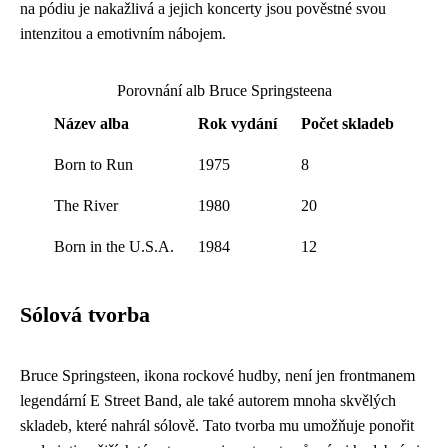
na pódiu je nakažlivá a jejich koncerty jsou pověstné svou
intenzitou a emotivním nábojem.
Porovnání alb Bruce Springsteena
Název alba
Rok vydání
Počet skladeb
Born to Run
1975
8
The River
1980
20
Born in the U.S.A.
1984
12
Sólová tvorba
Bruce Springsteen, ikona rockové hudby, není jen frontmanem
legendární E Street Band, ale také autorem mnoha skvělých
skladeb, které nahrál sólově. Tato tvorba mu umožňuje ponořit