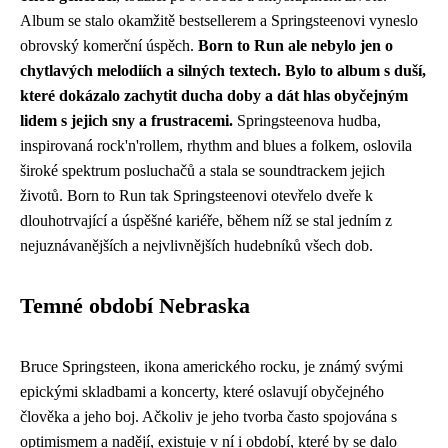
Album se stalo okamžitě bestsellerem a Springsteenovi vyneslo
obrovský komerční úspěch.
Born to Run ale nebylo jen o
chytlavých melodiích a silných textech.
Bylo to album s duší,
které dokázalo zachytit ducha doby a dát hlas obyčejným
lidem s jejich sny a frustracemi.
Springsteenova hudba,
inspirovaná rock'n'rollem, rhythm and blues a folkem, oslovila
široké spektrum posluchačů a stala se soundtrackem jejich
životů. Born to Run tak Springsteenovi otevřelo dveře k
dlouhotrvající a úspěšné kariéře, během níž se stal jedním z
nejuznávanějších a nejvlivnějších hudebníků všech dob.
Temné období Nebraska
Bruce Springsteen, ikona amerického rocku, je známý svými
epickými skladbami a koncerty, které oslavují obyčejného
člověka a jeho boj. Ačkoliv je jeho tvorba často spojována s
optimismem a nadějí, existuje v ní i období, které by se dalo