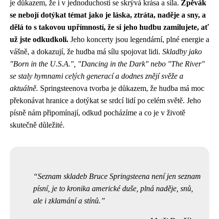
je důkazem, že i v jednoduchosti se skrývá krása a síla.
Zpěvák
se nebojí dotýkat témat jako je láska, ztráta, naděje a sny, a
dělá to s takovou upřímností, že si jeho hudbu zamilujete, ať
už jste odkudkoli.
Jeho koncerty jsou legendární, plné energie a
vášně, a dokazují, že hudba má sílu spojovat lidi.
Skladby jako
"Born in the U.S.A.", "Dancing in the Dark" nebo "The River"
se staly hymnami celých generací a dodnes znějí svěže a
aktuálně.
Springsteenova tvorba je důkazem, že hudba má moc
překonávat hranice a dotýkat se srdcí lidí po celém světě. Jeho
písně nám připomínají, odkud pocházíme a co je v životě
skutečně důležité.
Seznam skladeb Bruce Springsteena není jen seznam
písní, je to kronika americké duše, plná naděje, snů,
ale i zklamání a stínů.