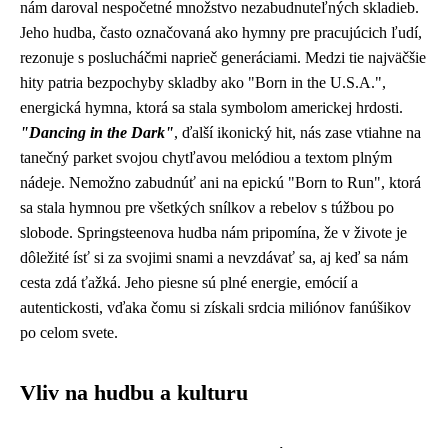
nám daroval nespočetné množstvo nezabudnuteľných skladieb.
Jeho hudba, často označovaná ako hymny pre pracujúcich ľudí,
rezonuje s poslucháčmi naprieč generáciami. Medzi tie najväčšie
hity patria bezpochyby skladby ako "Born in the U.S.A.",
energická hymna, ktorá sa stala symbolom americkej hrdosti.
"Dancing in the Dark"
, ďalší ikonický hit, nás zase vtiahne na
tanečný parket svojou chytľavou melódiou a textom plným
nádeje. Nemožno zabudnúť ani na epickú "Born to Run", ktorá
sa stala hymnou pre všetkých snílkov a rebelov s túžbou po
slobode. Springsteenova hudba nám pripomína, že v živote je
dôležité ísť si za svojimi snami a nevzdávať sa, aj keď sa nám
cesta zdá ťažká. Jeho piesne sú plné energie, emócií a
autentickosti, vďaka čomu si získali srdcia miliónov fanúšikov
po celom svete.
Vliv na hudbu a kulturu