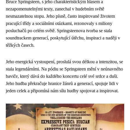
Bruce Springsteen, s jeho charakteristickým hlasem a
nezapomenutelnými texty, zanechal v hudebním světě
nesmazatelnou stopu. Jeho písně, často inspirované životem
pracující třídy a sociálními otázkami, rezonovaly s miliony
posluchačů po celém světě. Springsteenova tvorba se stala
soundtrackem generací, poskytující útěchu, inspiraci a naději v
těžkých časech.
Jeho energická vystoupení, proslulá svou délkou a intenzitou, se
stala legendárními. Na pódiu se Springsteen mění v neúnavného
baviče, který dává do každého koncertu celé své srdce a duši.
Jeho hudba překračuje hranice žánrů a generací, spojuje lidi v
jeden celek a připomíná nám sílu hudby spojovat a inspirovat.