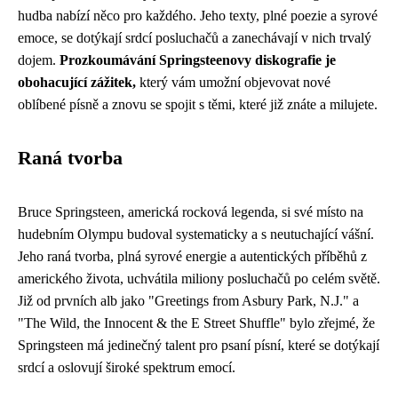
hudba nabízí něco pro každého. Jeho texty, plné poezie a syrové
emoce, se dotýkají srdcí posluchačů a zanechávají v nich trvalý
dojem.
Prozkoumávání Springsteenovy diskografie je
obohacující zážitek,
který vám umožní objevovat nové
oblíbené písně a znovu se spojit s těmi, které již znáte a milujete.
Raná tvorba
Bruce Springsteen, americká rocková legenda, si své místo na
hudebním Olympu budoval systematicky a s neutuchající vášní.
Jeho raná tvorba, plná syrové energie a autentických příběhů z
amerického života, uchvátila miliony posluchačů po celém světě.
Již od prvních alb jako "Greetings from Asbury Park, N.J." a
"The Wild, the Innocent & the E Street Shuffle" bylo zřejmé, že
Springsteen má jedinečný talent pro psaní písní, které se dotýkají
srdcí a oslovují široké spektrum emocí.