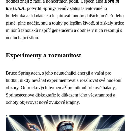
dodnes znějí z rádií a koncertních pódií. Úspěch alba
Born in
the U.S.A.
potvrdil Springsteenův status talentovaného
hudebníka a skladatele a inspiroval mnoho dalších umělců. Jeho
písně, plné naděje, snů a touhy po lepším životě, si získaly srdce
milionů fanoušků napříč generacemi a dodnes v nich rezonují s
neutuchající silou.
Experimenty a rozmanitost
Bruce Springsteen, s jeho neutuchající energií a vášní pro
hudbu, nikdy neváhal experimentovat a rozšiřovat své hudební
obzory. Od rockových hymen až po intimní folkové balady,
Springsteenova diskografie je důkazem jeho všestrannosti a
ochoty objevovat nové zvukové krajiny.