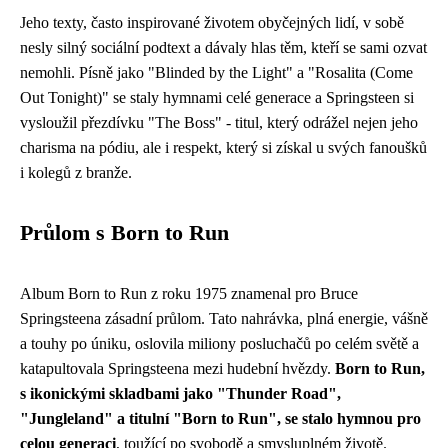
Jeho texty, často inspirované životem obyčejných lidí, v sobě
nesly silný sociální podtext a dávaly hlas těm, kteří se sami ozvat
nemohli. Písně jako "Blinded by the Light" a "Rosalita (Come
Out Tonight)" se staly hymnami celé generace a Springsteen si
vysloužil přezdívku "The Boss" - titul, který odrážel nejen jeho
charisma na pódiu, ale i respekt, který si získal u svých fanoušků
i kolegů z branže.
Průlom s Born to Run
Album Born to Run z roku 1975 znamenal pro Bruce
Springsteena zásadní průlom. Tato nahrávka, plná energie, vášně
a touhy po úniku, oslovila miliony posluchačů po celém světě a
katapultovala Springsteena mezi hudební hvězdy.
Born to Run,
s ikonickými skladbami jako "Thunder Road",
"Jungleland" a titulní "Born to Run", se stalo hymnou pro
celou generaci
, toužící po svobodě a smysluplném životě.