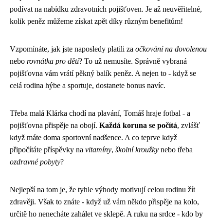
podívat na nabídku zdravotních pojišťoven. Je až neuvěřitelné,
kolik peněz můžeme získat zpět díky různým benefitům!
Vzpomínáte, jak jste naposledy platili za
očkování na dovolenou
nebo
rovnátka pro děti
? To už nemusíte. Správně vybraná
pojišťovna vám vrátí pěkný balík peněz. A nejen to - když se
celá rodina hýbe a sportuje, dostanete bonus navíc.
Třeba malá Klárka chodí na plavání, Tomáš hraje fotbal - a
pojišťovna přispěje na obojí.
Každá koruna se počítá
, zvlášť
když máte doma sportovní nadšence. A co teprve když
připočítáte příspěvky na
vitamíny
,
školní kroužky
nebo třeba
ozdravné pobyty
?
Nejlepší na tom je, že tyhle výhody motivují celou rodinu žít
zdravěji. Však to znáte - když už vám někdo přispěje na kolo,
určitě ho nenecháte zahálet ve sklepě. A ruku na srdce - kdo by