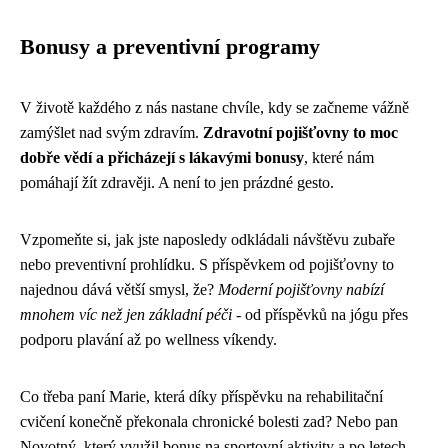
Bonusy a preventivní programy
V životě každého z nás nastane chvíle, kdy se začneme vážně
zamýšlet nad svým zdravím.
Zdravotní pojišťovny to moc
dobře vědí a přicházejí s lákavými bonusy
, které nám
pomáhají žít zdravěji. A není to jen prázdné gesto.
Vzpomeňte si, jak jste naposledy odkládali návštěvu zubaře
nebo preventivní prohlídku. S příspěvkem od pojišťovny to
najednou dává větší smysl, že?
Moderní pojišťovny nabízí
mnohem víc než jen základní péči
- od příspěvků na jógu přes
podporu plavání až po wellness víkendy.
Co třeba paní Marie, která díky příspěvku na rehabilitační
cvičení konečně překonala chronické bolesti zad? Nebo pan
Novotný, který využil bonus na sportovní aktivity a po letech