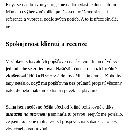
Když se nad tím zamyslím, jsme na tom vlastně docela dobře.
Máme na výběr z několika pojišťoven, můžeme si zjistit
reference a vybrat si podle svých potřeb. A to je přece skvělé,
ne?
Spokojenost klientů a recenze
V záplavě zdravotních pojišťoven na českém trhu není vůbec
jednoduché se zorientovat. Naštěstí máme k dispozici
reálné
zkušenosti lidí
, kteří se o své dojmy dělí na internetu. Koho by
taky netěšilo, když mu pojišťovna bez průtahů proplatí všechny
náklady nebo nabídne extra příspěvek na plavání?
Sama jsem nedávno řešila přechod k jiné pojišťovně a díky
diskuzím na internetu
jsem našla tu pravou. Nejvíc mě potěšilo,
že jsem konečně mohla využít příspěvek na zubaře - a to bez
zbytečného papírování.