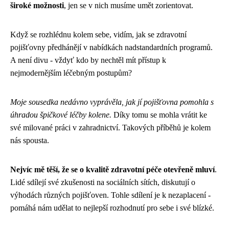
široké možnosti
, jen se v nich musíme umět zorientovat.
Když se rozhlédnu kolem sebe, vidím, jak se zdravotní
pojišťovny předhánějí v nabídkách nadstandardních programů.
A není divu - vždyť kdo by nechtěl mít přístup k
nejmodernějším léčebným postupům?
Moje sousedka nedávno vyprávěla, jak jí pojišťovna pomohla s
úhradou špičkové léčby kolene.
Díky tomu se mohla vrátit ke
své milované práci v zahradnictví. Takových příběhů je kolem
nás spousta.
Nejvíc mě těší, že se o kvalitě zdravotní péče otevřeně mluví
.
Lidé sdílejí své zkušenosti na sociálních sítích, diskutují o
výhodách různých pojišťoven. Tohle sdílení je k nezaplacení -
pomáhá nám udělat to nejlepší rozhodnutí pro sebe i své blízké.