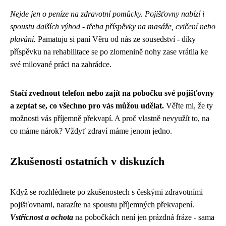
Nejde jen o peníze na zdravotní pomůcky. Pojišťovny nabízí i
spoustu dalších výhod - třeba příspěvky na masáže, cvičení nebo
plavání.
Pamatuju si paní Věru od nás ze sousedství - díky
příspěvku na rehabilitace se po zlomenině nohy zase vrátila ke
své milované práci na zahrádce.
Stačí zvednout telefon nebo zajít na pobočku své pojišťovny
a zeptat se, co všechno pro vás můžou udělat.
Věřte mi, že ty
možnosti vás příjemně překvapí. A proč vlastně nevyužít to, na
co máme nárok? Vždyť zdraví máme jenom jedno.
Zkušenosti ostatních v diskuzích
Když se rozhlédnete po zkušenostech s českými zdravotními
pojišťovnami, narazíte na spoustu příjemných překvapení.
Vstřícnost a ochota
na pobočkách není jen prázdná fráze - sama