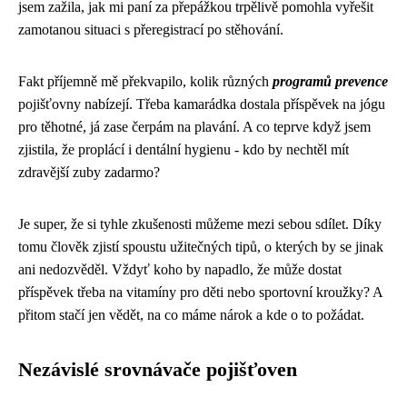
jsem zažila, jak mi paní za přepážkou trpělivě pomohla vyřešit
zamotanou situaci s přeregistrací po stěhování.
Fakt příjemně mě překvapilo, kolik různých
programů prevence
pojišťovny nabízejí. Třeba kamarádka dostala příspěvek na jógu
pro těhotné, já zase čerpám na plavání. A co teprve když jsem
zjistila, že proplácí i dentální hygienu - kdo by nechtěl mít
zdravější zuby zadarmo?
Je super, že si tyhle zkušenosti můžeme mezi sebou sdílet. Díky
tomu člověk zjistí spoustu užitečných tipů, o kterých by se jinak
ani nedozvěděl. Vždyť koho by napadlo, že může dostat
příspěvek třeba na vitamíny pro děti nebo sportovní kroužky? A
přitom stačí jen vědět, na co máme nárok a kde o to požádat.
Nezávislé srovnávače pojišťoven