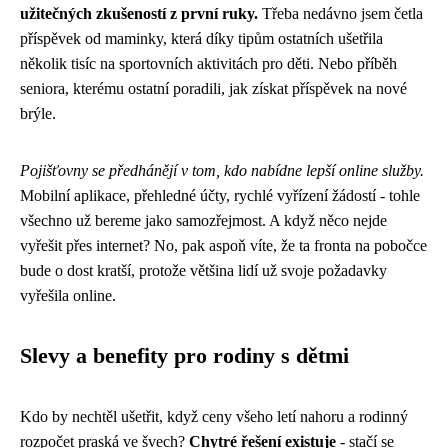
užitečných zkušeností z první ruky.
Třeba nedávno jsem četla
příspěvek od maminky, která díky tipům ostatních ušetřila
několik tisíc na sportovních aktivitách pro děti. Nebo příběh
seniora, kterému ostatní poradili, jak získat příspěvek na nové
brýle.
Pojišťovny se předhánějí v tom, kdo nabídne lepší online služby.
Mobilní aplikace, přehledné účty, rychlé vyřízení žádostí - tohle
všechno už bereme jako samozřejmost. A když něco nejde
vyřešit přes internet? No, pak aspoň víte, že ta fronta na pobočce
bude o dost kratší, protože většina lidí už svoje požadavky
vyřešila online.
Slevy a benefity pro rodiny s dětmi
Kdo by nechtěl ušetřit, když ceny všeho letí nahoru a rodinný
rozpočet praská ve švech?
Chytré řešení existuje
- stačí se