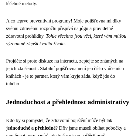
léčebné metody.
A co teprve preventivní programy! Moje pojišťovna mi díky
svému zdravému rozpočtu přispívá na jógu a pravidelné
zdravotní prohlídky.
Tohle všechno jsou věci, které vám můžou
významně zlepšit kvalitu života.
Projděte si proto diskuze na internetu, zeptejte se známých na
jejich zkušenosti. Stabilní pojišťovna není jen číslo v účetních
knihách - je to partner, který vám kryje záda, když jde do
tuhého.
Jednoduchost a přehlednost administrativy
Kdo by si pomyslel, že zdravotní pojištění může být tak
jednoduché a přehledné
? Dřív jsme museli obíhat pobočky a
vyplňovat hory papírů, ale ty časy jsou naštěstí pryč.