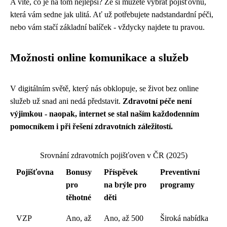
A víte, co je na tom nejlepší? Že si můžete vybrat pojišťovnu,
která vám sedne jak ulitá. Ať už potřebujete nadstandardní péči,
nebo vám stačí základní balíček - vždycky najdete tu pravou.
Možnosti online komunikace a služeb
V digitálním světě, který nás obklopuje, se život bez online
služeb už snad ani nedá představit.
Zdravotní péče není
výjimkou - naopak, internet se stal naším každodenním
pomocníkem i při řešení zdravotních záležitostí.
Srovnání zdravotních pojišťoven v ČR (2025)
Pojišťovna
Bonusy
Příspěvek
Preventivní
pro
na brýle pro
programy
těhotné
děti
VZP
Ano, až
Ano, až 500
Široká nabídka