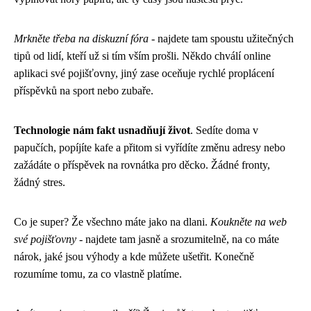
Mrkněte třeba na diskuzní fóra
- najdete tam spoustu užitečných
tipů od lidí, kteří už si tím vším prošli. Někdo chválí online
aplikaci své pojišťovny, jiný zase oceňuje rychlé proplácení
příspěvků na sport nebo zubaře.
Technologie nám fakt usnadňují život
. Sedíte doma v
papučích, popíjíte kafe a přitom si vyřídíte změnu adresy nebo
zažádáte o příspěvek na rovnátka pro děcko. Žádné fronty,
žádný stres.
Co je super? Že všechno máte jako na dlani.
Koukněte na web
své pojišťovny
- najdete tam jasně a srozumitelně, na co máte
nárok, jaké jsou výhody a kde můžete ušetřit. Konečně
rozumíme tomu, za co vlastně platíme.