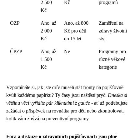
2 500
Kč
programů
Kč
OZP
Ano, až
Ano, až 800
Zaměření na
2 000
Kč pro děti
zdravý životní
Kč
do 15 let
styl
ČPZP
Ano, až
Ne
Programy pro
1 500
různé věkové
Kč
kategorie
Vzpomínáte si, jak jste dřív museli stát fronty na pojišťovně
kvůli každému papírku? Ty časy jsou naštěstí pryč.
Dneska si
většinu věcí vyřídíte pár kliknutími z gauče
- ať už potřebujete
zažádat o příspěvek na rovnátka pro děti nebo zkontrolovat,
kolik vám zbývá na preventivní programy.
Fóra a diskuze o zdravotních pojišťovnách jsou plné