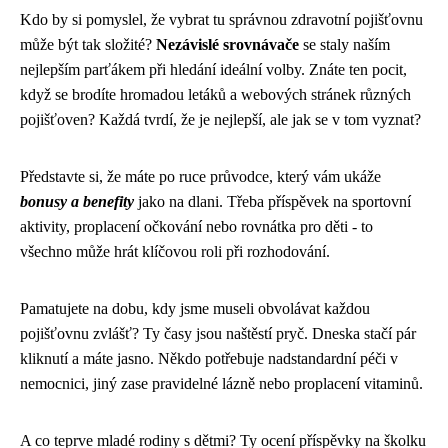
Kdo by si pomyslel, že vybrat tu správnou zdravotní pojišťovnu
může být tak složité?
Nezávislé srovnávače
se staly naším
nejlepším parťákem při hledání ideální volby. Znáte ten pocit,
když se brodíte hromadou letáků a webových stránek různých
pojišťoven? Každá tvrdí, že je nejlepší, ale jak se v tom vyznat?
Představte si, že máte po ruce průvodce, který vám ukáže
bonusy a benefity
jako na dlani. Třeba příspěvek na sportovní
aktivity, proplacení očkování nebo rovnátka pro děti - to
všechno může hrát klíčovou roli při rozhodování.
Pamatujete na dobu, kdy jsme museli obvolávat každou
pojišťovnu zvlášť? Ty časy jsou naštěstí pryč. Dneska stačí pár
kliknutí a máte jasno. Někdo potřebuje nadstandardní péči v
nemocnici, jiný zase pravidelné lázně nebo proplacení vitaminů.
A co teprve mladé rodiny s dětmi? Ty ocení příspěvky na školku