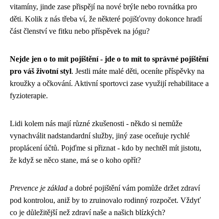
vitamíny, jinde zase přispějí na nové brýle nebo rovnátka pro
děti. Kolik z nás třeba ví, že některé pojišťovny dokonce hradí
část členství ve fitku nebo příspěvek na jógu?
Nejde jen o to mít pojištění - jde o to mít to správné pojištění
pro váš životní styl
. Jestli máte malé děti, oceníte příspěvky na
kroužky a očkování. Aktivní sportovci zase využijí rehabilitace a
fyzioterapie.
Lidi kolem nás mají různé zkušenosti - někdo si nemůže
vynachválit nadstandardní služby, jiný zase oceňuje rychlé
proplácení účtů. Pojďme si přiznat - kdo by nechtěl mít jistotu,
že když se něco stane, má se o koho opřít?
Prevence je základ
a dobré pojištění vám pomůže držet zdraví
pod kontrolou, aniž by to zruinovalo rodinný rozpočet. Vždyť
co je důležitější než zdraví naše a našich blízkých?