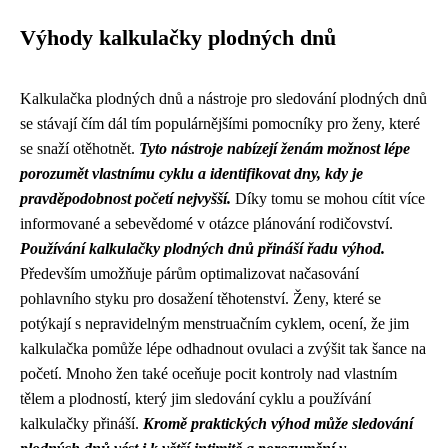
Výhody kalkulačky plodných dnů
Kalkulačka plodných dnů a nástroje pro sledování plodných dnů
se stávají čím dál tím populárnějšími pomocníky pro ženy, které
se snaží otěhotnět.
Tyto nástroje nabízejí ženám možnost lépe
porozumět vlastnímu cyklu a identifikovat dny, kdy je
pravděpodobnost početí nejvyšší.
Díky tomu se mohou cítit více
informované a sebevědomé v otázce plánování rodičovství.
Používání kalkulačky plodných dnů přináší řadu výhod.
Především umožňuje párům optimalizovat načasování
pohlavního styku pro dosažení těhotenství. Ženy, které se
potýkají s nepravidelným menstruačním cyklem, ocení, že jim
kalkulačka pomůže lépe odhadnout ovulaci a zvýšit tak šance na
početí. Mnoho žen také oceňuje pocit kontroly nad vlastním
tělem a plodností, který jim sledování cyklu a používání
kalkulačky přináší.
Kromě praktických výhod může sledování