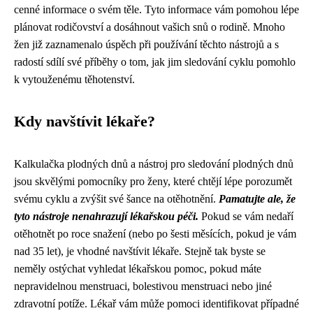
cenné informace o svém těle. Tyto informace vám pomohou lépe
plánovat rodičovství a dosáhnout vašich snů o rodině. Mnoho
žen již zaznamenalo úspěch při používání těchto nástrojů a s
radostí sdílí své příběhy o tom, jak jim sledování cyklu pomohlo
k vytouženému těhotenství.
Kdy navštívit lékaře?
Kalkulačka plodných dnů a nástroj pro sledování plodných dnů
jsou skvělými pomocníky pro ženy, které chtějí lépe porozumět
svému cyklu a zvýšit své šance na otěhotnění.
Pamatujte ale, že
tyto nástroje nenahrazují lékařskou péči.
Pokud se vám nedaří
otěhotnět po roce snažení (nebo po šesti měsících, pokud je vám
nad 35 let), je vhodné navštívit lékaře. Stejně tak byste se
neměly ostýchat vyhledat lékařskou pomoc, pokud máte
nepravidelnou menstruaci, bolestivou menstruaci nebo jiné
zdravotní potíže. Lékař vám může pomoci identifikovat případné