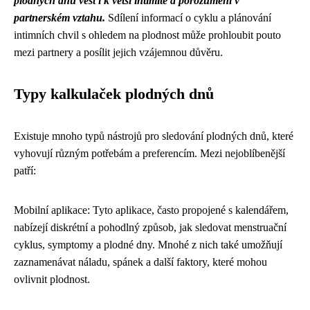
plodných dnů vést i k větší intimitě a porozumění v
partnerském vztahu.
Sdílení informací o cyklu a plánování
intimních chvil s ohledem na plodnost může prohloubit pouto
mezi partnery a posílit jejich vzájemnou důvěru.
Typy kalkulaček plodných dnů
Existuje mnoho typů nástrojů pro sledování plodných dnů, které
vyhovují různým potřebám a preferencím. Mezi nejoblíbenější
patří:
Mobilní aplikace: Tyto aplikace, často propojené s kalendářem,
nabízejí diskrétní a pohodlný způsob, jak sledovat menstruační
cyklus, symptomy a plodné dny. Mnohé z nich také umožňují
zaznamenávat náladu, spánek a další faktory, které mohou
ovlivnit plodnost.