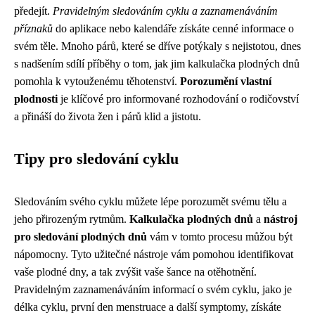
předejít.
Pravidelným sledováním cyklu a zaznamenáváním
příznaků
do aplikace nebo kalendáře získáte cenné informace o
svém těle. Mnoho párů, které se dříve potýkaly s nejistotou, dnes
s nadšením sdílí příběhy o tom, jak jim kalkulačka plodných dnů
pomohla k vytouženému těhotenství.
Porozumění vlastní
plodnosti
je klíčové pro informované rozhodování o rodičovství
a přináší do života žen i párů klid a jistotu.
Tipy pro sledování cyklu
Sledováním svého cyklu můžete lépe porozumět svému tělu a
jeho přirozeným rytmům.
Kalkulačka plodných dnů
a
nástroj
pro sledování plodných dnů
vám v tomto procesu můžou být
nápomocny. Tyto užitečné nástroje vám pomohou identifikovat
vaše plodné dny, a tak zvýšit vaše šance na otěhotnění.
Pravidelným zaznamenáváním informací o svém cyklu, jako je
délka cyklu, první den menstruace a další symptomy, získáte