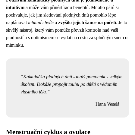
intuitivní
a může vám přinést řadu benefitů. Mnoho párů si
pochvaluje, jak jim sledování plodných dnů pomohlo lépe
naplánovat
intimní chvíle
a
zvýšilo jejich šance na početí
. Je to
skvělý nástroj, který vám pomůže převzít kontrolu nad vaší
plodností a s optimismem se vydat na cestu za splněným snem o
miminku.
Kalkulačka plodných dnů - malý pomocník s velkým
úkolem. Dokáže propojit touhu po dítěti s vědomím
vlastního těla.
Hana Veselá
Menstruační cyklus a ovulace