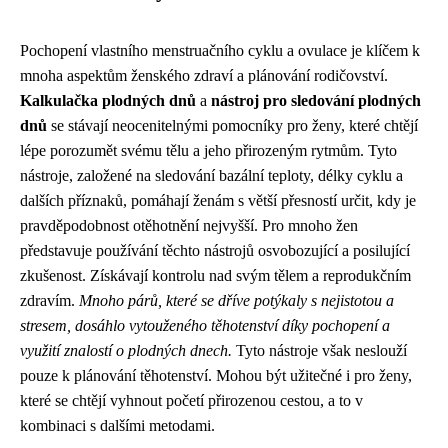
Pochopení vlastního menstruačního cyklu a ovulace je klíčem k
mnoha aspektům ženského zdraví a plánování rodičovství.
Kalkulačka plodných dnů
a
nástroj pro sledování plodných
dnů
se stávají neocenitelnými pomocníky pro ženy, které chtějí
lépe porozumět svému tělu a jeho přirozeným rytmům. Tyto
nástroje, založené na sledování bazální teploty, délky cyklu a
dalších příznaků, pomáhají ženám s větší přesností určit, kdy je
pravděpodobnost otěhotnění nejvyšší. Pro mnoho žen
představuje používání těchto nástrojů osvobozující a posilující
zkušenost. Získávají kontrolu nad svým tělem a reprodukčním
zdravím.
Mnoho párů, které se dříve potýkaly s nejistotou a
stresem, dosáhlo vytouženého těhotenství díky pochopení a
využití znalostí o plodných dnech.
Tyto nástroje však neslouží
pouze k plánování těhotenství. Mohou být užitečné i pro ženy,
které se chtějí vyhnout početí přirozenou cestou, a to v
kombinaci s dalšími metodami.