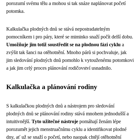
porozumí svému tělu a mohou si tak snáze naplánovat početí
potomka.
Kalkulačka plodných dnů se stává nepostradatelným
pomocníkem i pro páry, které se miminko snaží počít delší dobu.
Umožňuje jim totiž soustředit se na plodnou fázi cyklu
a
zvýšit tak šanci na otěhotnění. Mnoho párů si pochvaluje, jak
jim sledování plodných dnů pomohlo k vytouženému potomkovi
a jak jim celý proces plánování rodičovství usnadnilo.
Kalkulačka a plánování rodiny
S kalkulačkou plodných dnů a nástrojem pro sledování
plodných dnů se plánování rodiny stává mnohem jednodušší a
intuitivnější.
Tyto užitečné nástroje
pomáhají ženám lépe
porozumět jejich menstruačnímu cyklu a identifikovat plodné
dny, ať už se snaží o početí, nebo naopak chtějí otěhotnění