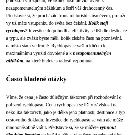
položkou v rozpočtu, ve skutečnosti otevírá dveře k
nezapomenutelným zážitkům a šetří váš drahocenný čas.
Představte si, že procházíte frontami turistů s úsměvem, protože
vy už máte vstupenku do světa bez čekání.
Kolik stojí
rychlopas?
Investice do pohodlí a efektivity se liší dle destinace
a typu, ale zvážit byste měli, kolik získáte času na poznávání,
namísto stání ve frontě. Rychlopas je vaším klíčem k
maximálnímu využití dovolené a k
nezapomenutelným
zážitkům
, na které budete s radostí vzpomínat.
Často kladené otázky
Víme, že cena je často důležitým faktorem při rozhodování o
pořízení rychlopasu. Cena rychlopasu se liší v závislosti na
několika faktorech, jako je délka jeho platnosti, destinace a typ
cestovního dokladu. Investice do rychlopasu se vám ale může
mnohonásobně vrátit. Představte si, že se můžete
vyhnout
dlouhým frontám
na letišti a užít si více času na relaxaci před