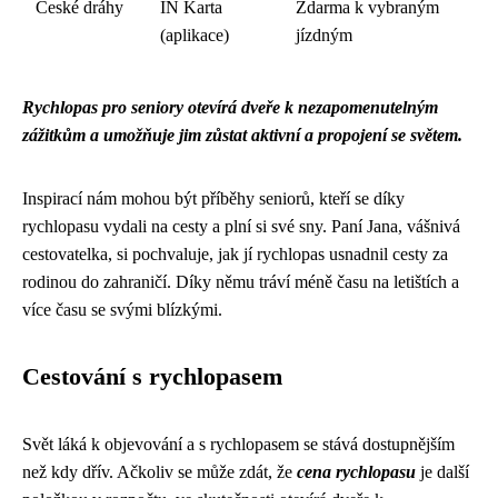
České dráhy
IN Karta
Zdarma k vybraným
(aplikace)
jízdným
Rychlopas pro seniory otevírá dveře k nezapomenutelným
zážitkům a umožňuje jim zůstat aktivní a propojení se světem.
Inspirací nám mohou být příběhy seniorů, kteří se díky
rychlopasu vydali na cesty a plní si své sny. Paní Jana, vášnivá
cestovatelka, si pochvaluje, jak jí rychlopas usnadnil cesty za
rodinou do zahraničí. Díky němu tráví méně času na letištích a
více času se svými blízkými.
Cestování s rychlopasem
Svět láká k objevování a s rychlopasem se stává dostupnějším
než kdy dřív. Ačkoliv se může zdát, že
cena rychlopasu
je další