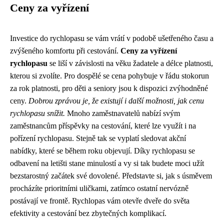
Ceny za vyřízení
Investice do rychlopasu se vám vrátí v podobě ušetřeného času a
zvýšeného komfortu při cestování.
Ceny za vyřízení
rychlopasu
se liší v závislosti na věku žadatele a délce platnosti,
kterou si zvolíte. Pro dospělé se cena pohybuje v řádu stokorun
za rok platnosti, pro děti a seniory jsou k dispozici zvýhodněné
ceny.
Dobrou zprávou je, že existují i další možnosti, jak cenu
rychlopasu snížit.
Mnoho zaměstnavatelů nabízí svým
zaměstnancům příspěvky na cestování, které lze využít i na
pořízení rychlopasu. Stejně tak se vyplatí sledovat akční
nabídky, které se během roku objevují. Díky rychlopasu se
odbavení na letišti stane minulostí a vy si tak budete moci užít
bezstarostný začátek své dovolené. Představte si, jak s úsměvem
procházíte prioritními uličkami, zatímco ostatní nervózně
postávají ve frontě. Rychlopas vám otevře dveře do světa
efektivity a cestování bez zbytečných komplikací.