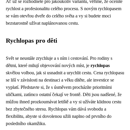
Ať už se rozhodnete pro jakoukoliv variantu, věříme, že oceníte
rychlost a profesionalitu celého procesu. S novým rychlopasem
se vám otevřou dveře do celého světa a vy si budete moci
bezstarostně užívat naplánovanou cestu.
Rychlopas pro děti
Svět se neustále zrychluje a s ním i cestování. Pro rodiny s
dětmi, které milují objevování nových míst, je
rychlopas
skvělou volbou, jak si usnadnit a urychlit cestu. Cena rychlopasu
se liší v závislosti na destinaci a věku dítěte, ale investice se
vyplatí. Představte si, že s úsměvem procházíte prioritními
uličkami, zatímco ostatní čekají ve frontě. Děti jsou nadšené, že
můžou ihned prozkoumávat letiště a vy si užíváte klidnou cestu
bez zbytečného stresu. Rychlopas vám dává svobodu a
flexibilitu, abyste si dovolenou užili naplno od prvního do
posledního okamžiku.