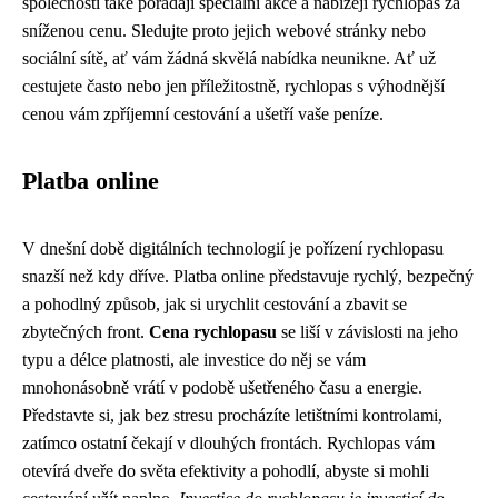
společnosti také pořádají speciální akce a nabízejí rychlopas za
sníženou cenu. Sledujte proto jejich webové stránky nebo
sociální sítě, ať vám žádná skvělá nabídka neunikne. Ať už
cestujete často nebo jen příležitostně, rychlopas s výhodnější
cenou vám zpříjemní cestování a ušetří vaše peníze.
Platba online
V dnešní době digitálních technologií je pořízení rychlopasu
snazší než kdy dříve. Platba online představuje rychlý, bezpečný
a pohodlný způsob, jak si urychlit cestování a zbavit se
zbytečných front.
Cena rychlopasu
se liší v závislosti na jeho
typu a délce platnosti, ale investice do něj se vám
mnohonásobně vrátí v podobě ušetřeného času a energie.
Představte si, jak bez stresu procházíte letištními kontrolami,
zatímco ostatní čekají v dlouhých frontách. Rychlopas vám
otevírá dveře do světa efektivity a pohodlí, abyste si mohli