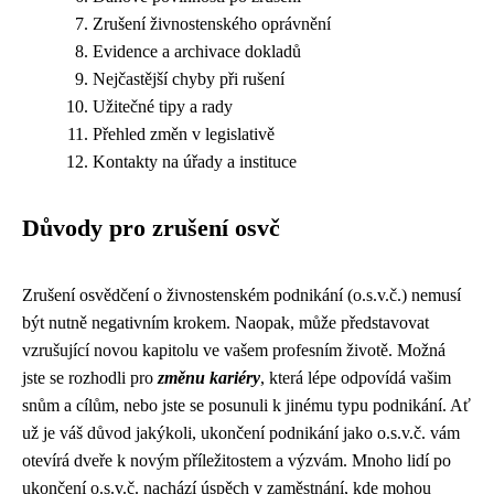
Zrušení živnostenského oprávnění
Evidence a archivace dokladů
Nejčastější chyby při rušení
Užitečné tipy a rady
Přehled změn v legislativě
Kontakty na úřady a instituce
Důvody pro zrušení osvč
Zrušení osvědčení o živnostenském podnikání (o.s.v.č.) nemusí
být nutně negativním krokem. Naopak, může představovat
vzrušující novou kapitolu ve vašem profesním životě. Možná
jste se rozhodli pro
změnu kariéry
, která lépe odpovídá vašim
snům a cílům, nebo jste se posunuli k jinému typu podnikání. Ať
už je váš důvod jakýkoli, ukončení podnikání jako o.s.v.č. vám
otevírá dveře k novým příležitostem a výzvám. Mnoho lidí po
ukončení o.s.v.č. nachází úspěch v zaměstnání, kde mohou