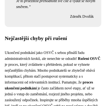
Je to příležitost přehodnotit své cíle a vydat se novým
směrem.
Zdeněk Dvořák
Nejčastější chyby při rušení
Ukončení podnikání jako OSVČ s sebou přináší řadu
administrativních kroků, ale nenechte se odradit!
Rušení OSVČ
je proces, který zvládnete s přehledem, pokud se vyhnete
nejčastějším chybám. Mnoho podnikatelů se zbytečně obává
komplikací, přitom stačí postupovat systematicky a s
informacemi od relevantních institucí. Pamatujte, že
proces
ukončení podnikání
je často začátkem nové etapy, ať už se
jedná o vstup do zaměstnání, rozjezd jiného projektu, nebo
zasloužený odpočinek. Inspirujte se příběhy mnoha úspěšných
lidí, kteří se po ukončení OSVČ vrhli na nové výzvy a dosáhli