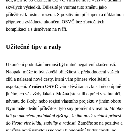
skvělých výsledků. Důležité je vnímat tuto změnu jako
příležitost k růstu a rozvoji. S pozitivním přístupem a důkladnou
přípravou zvládnete ukončení OSVČ bez zbytečných
komplikací a s úsměvem na tváři.
Užitečné tipy a rady
Ukončení podnikání nemusí být nutně negativní zkušeností.
Naopak, může to být skvělá příležitost k přehodnocení vašich
cílů a nalezení nové cesty, která vám přinese více štěstí a
uspokojení.
Zrušení OSVČ
vám dává šanci zkusit něco úplně
jiného, co vás vždy lákalo. Možná jste snili o práci v zahraničí,
návratu do školy, nebo rozjetí vlastního projektu v jiném oboru.
Nyní máte ideální příležitost tyto sny proměnit v realitu.
Mnoho
lidí po ukončení podnikání zjišťuje, že jim nový začátek přinesl
do života více klidu, stability a radosti.
Zaměřte se na pozitiva a
využijte nově nabytou svobodu k budování budoucnosti, po