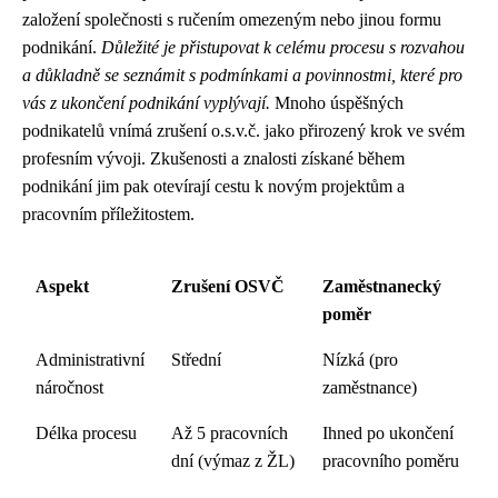
založení společnosti s ručením omezeným nebo jinou formu
podnikání.
Důležité je přistupovat k celému procesu s rozvahou
a důkladně se seznámit s podmínkami a povinnostmi, které pro
vás z ukončení podnikání vyplývají.
Mnoho úspěšných
podnikatelů vnímá zrušení o.s.v.č. jako přirozený krok ve svém
profesním vývoji. Zkušenosti a znalosti získané během
podnikání jim pak otevírají cestu k novým projektům a
pracovním příležitostem.
Aspekt
Zrušení OSVČ
Zaměstnanecký
poměr
Administrativní
Střední
Nízká (pro
náročnost
zaměstnance)
Délka procesu
Až 5 pracovních
Ihned po ukončení
dní (výmaz z ŽL)
pracovního poměru