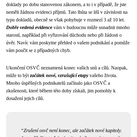
doklady po dobu stanovenou zákonem, a to i v případě, že jste
neměli žádnou evidenci příjmů. Tato lhůta se liší v závislosti na
typu dokladů, obecně se však pohybuje v rozmezí 3 až 10 let.
Dobře vedená evidence
vám v budoucnu může usnadnit mnoho
starostí, například při vyřizování důchodu nebo při žádosti o
úvěr. Navíc vám poskytne přehled o vašem podnikání a pomůže
vám poučit se z případných chyb.
Ukončení OSVČ neznamená konec vašich snů a cílů. Naopak,
může to být
začátek nové, vzrušující etapy
vašeho života.
Mnoho úspěšných podnikatelů začínalo jako OSVČ a
zkušenosti, které během této doby získali, jim pomohly k
dosažení jejich cílů.
Zrušení osvč není konec, ale začátek nové kapitoly.