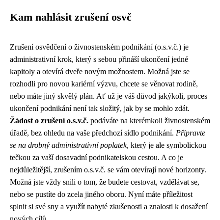
Kam nahlásit zrušení osvč
Zrušení osvědčení o živnostenském podnikání (o.s.v.č.) je
administrativní krok, který s sebou přináší ukončení jedné
kapitoly a otevírá dveře novým možnostem. Možná jste se
rozhodli pro novou kariérní výzvu, chcete se věnovat rodině,
nebo máte jiný skvělý plán. Ať už je váš důvod jakýkoli, proces
ukončení podnikání není tak složitý, jak by se mohlo zdát.
Žádost o zrušení o.s.v.č.
podáváte na kterémkoli živnostenském
úřadě, bez ohledu na vaše předchozí sídlo podnikání.
Připravte
se na drobný administrativní poplatek
, který je ale symbolickou
tečkou za vaší dosavadní podnikatelskou cestou. A co je
nejdůležitější, zrušením o.s.v.č. se vám otevírají nové horizonty.
Možná jste vždy snili o tom, že budete cestovat, vzdělávat se,
nebo se pustíte do zcela jiného oboru. Nyní máte příležitost
splnit si své sny a využít nabyté zkušenosti a znalosti k dosažení
nových cílů.