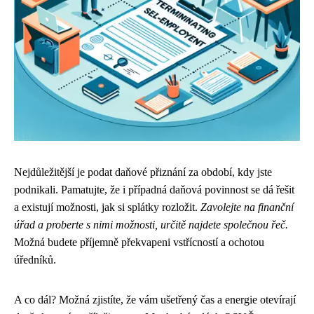
Nejdůležitější je podat daňové přiznání za období, kdy jste
podnikali. Pamatujte, že i případná daňová povinnost se dá řešit
a existují možnosti, jak si splátky rozložit.
Zavolejte na finanční
úřad a proberte s nimi možnosti, určitě najdete společnou řeč.
Možná budete příjemně překvapeni vstřícností a ochotou
úředníků.
A co dál? Možná zjistíte, že vám ušetřený čas a energie otevírají