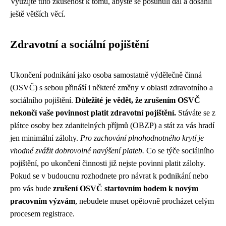
Využijte tuto zkušenost k tomu, abyste se posunuli dál a dosáhli
ještě větších věcí.
Zdravotní a sociální pojištění
Ukončení podnikání jako osoba samostatně výdělečně činná
(OSVČ) s sebou přináší i některé změny v oblasti zdravotního a
sociálního pojištění.
Důležité je vědět, že zrušením OSVČ
nekončí vaše povinnost platit zdravotní pojištění.
Stáváte se z
plátce osoby bez zdanitelných příjmů (OBZP) a stát za vás hradí
jen minimální zálohy.
Pro zachování plnohodnotného krytí je
vhodné zvážit dobrovolné navýšení plateb.
Co se týče sociálního
pojištění, po ukončení činnosti již nejste povinni platit zálohy.
Pokud se v budoucnu rozhodnete pro návrat k podnikání nebo
pro vás bude
zrušení OSVČ startovním bodem k novým
pracovním výzvám
, nebudete muset opětovně procházet celým
procesem registrace.