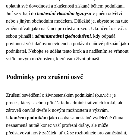
uplatnit své dovednosti a zkušenosti získané během podnikání.
Jiní se vrhají do
budování vlastního byznysu
v jiném odvětví
nebo s jiným obchodním modelem. Důležité je, abyste se na tuto
změnu dívali jako na šanci pro růst a rozvoj. Ukončení o.s.v.č. s
sebou přináší i
administrativní zjednodušení
, kdy odpadá
povinnost vést daňovou evidenci a podávat daňové přiznání jako
podnikatel. Nebojte se udělat tento krok a s nadšením se vrhnout
vstříc novým možnostem, které vám život přináší.
Podmínky pro zrušení osvč
Zrušení osvědčení o živnostenském podnikání (o.s.v.č.) je
proces, který s sebou přináší řadu administrativních kroků, ale
zároveň otevírá dveře k novým možnostem a výzvám.
Ukončení podnikání
jako osoba samostatně výdělečně činná
neznamená nutně konec vaší profesní dráhy, ale může
představovat nový začátek, ať už se rozhodnete pro zaměstnání,