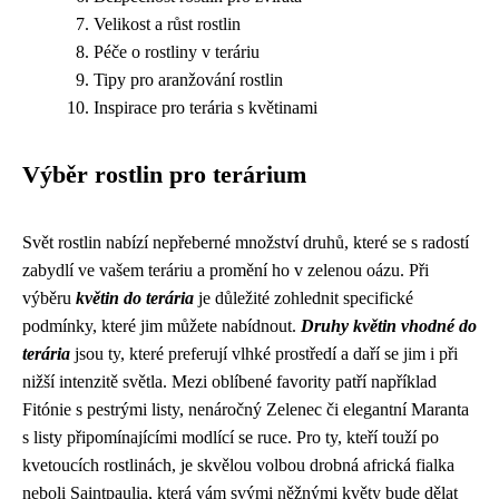
Velikost a růst rostlin
Péče o rostliny v teráriu
Tipy pro aranžování rostlin
Inspirace pro terária s květinami
Výběr rostlin pro terárium
Svět rostlin nabízí nepřeberné množství druhů, které se s radostí
zabydlí ve vašem teráriu a promění ho v zelenou oázu. Při
výběru
květin do terária
je důležité zohlednit specifické
podmínky, které jim můžete nabídnout.
Druhy květin vhodné do
terária
jsou ty, které preferují vlhké prostředí a daří se jim i při
nižší intenzitě světla. Mezi oblíbené favority patří například
Fitónie s pestrými listy, nenáročný Zelenec či elegantní Maranta
s listy připomínajícími modlící se ruce. Pro ty, kteří touží po
kvetoucích rostlinách, je skvělou volbou drobná africká fialka
neboli Saintpaulia, která vám svými něžnými květy bude dělat