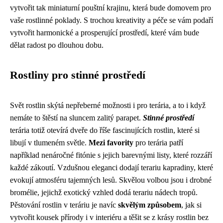
vytvořit tak miniaturní pouštní krajinu, která bude domovem pro
vaše rostlinné poklady. S trochou kreativity a péče se vám podaří
vytvořit harmonické a prosperující prostředí, které vám bude
dělat radost po dlouhou dobu.
Rostliny pro stinné prostředí
Svět rostlin skýtá nepřeberné možnosti i pro terária, a to i když
nemáte to štěstí na sluncem zalitý parapet.
Stinné prostředí
terária totiž otevírá dveře do říše fascinujících rostlin, které si
libují v tlumeném světle.
Mezi favority
pro terária patří
například nenáročné fitónie s jejich barevnými listy, které rozzáří
každé zákoutí. Vzdušnou eleganci dodají terariu kapradiny, které
evokují atmosféru tajemných lesů. Skvělou volbou jsou i drobné
bromélie, jejichž exotický vzhled dodá terariu nádech tropů.
Pěstování rostlin v teráriu je navíc
skvělým způsobem
, jak si
vytvořit kousek přírody i v interiéru a těšit se z krásy rostlin bez