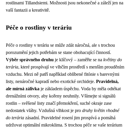
rostlinami Tillandsiemi. Možnosti jsou nekonečné a záleží jen na
vaší fantazii a kreativitě.
Péče o rostliny v teráriu
Péče o rostliny v teráriu se může zdát náročná, ale s trochou
porozumění jejich potřebám se stane obohacující činností.
Výběr správného druhu
je klíčový – zaměřte se na
květiny do
terária
, které prospívají ve vlhčím prostředí s menším prouděním
vzduchu. Mezi ně patří například oblíbené fitónie s barevnými
listy, nenáročné kapradí nebo exotické orchideje.
Pravidelná,
ale mírná zálivka
je základem úspěchu. Voda by měla odtékat
drenážními otvory, aby kořeny neuhnily. Všímejte si signálů
rostlin – svěšené listy značí přemokření, suché okraje zase
nedostatek vláhy. Vzdušná vlhkost je pro
druhy květin vhodné
do terária
zásadní. Pravidelné rosení jim prospívá a pomáhá
udržovat optimální mikroklima. S trochou péče se vaše terárium