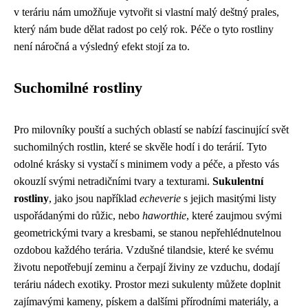
v teráriu nám umožňuje vytvořit si vlastní malý deštný prales,
který nám bude dělat radost po celý rok. Péče o tyto rostliny
není náročná a výsledný efekt stojí za to.
Suchomilné rostliny
Pro milovníky pouští a suchých oblastí se nabízí fascinující svět
suchomilných rostlin, které se skvěle hodí i do terárií. Tyto
odolné krásky si vystačí s minimem vody a péče, a přesto vás
okouzlí svými netradičními tvary a texturami.
Sukulentní
rostliny
, jako jsou například
echeverie
s jejich masitými listy
uspořádanými do růžic, nebo
haworthie
, které zaujmou svými
geometrickými tvary a kresbami, se stanou nepřehlédnutelnou
ozdobou každého terária. Vzdušné tilandsie, které ke svému
životu nepotřebují zeminu a čerpají živiny ze vzduchu, dodají
teráriu nádech exotiky. Prostor mezi sukulenty můžete doplnit
zajímavými kameny, pískem a dalšími přírodními materiály, a