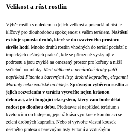
Velikost a růst rostlin
Výběr rostlin s ohledem na jejich velikost a potenciální růst je
klíčový pro dlouhodobou spokojenost s vaším teráriem.
Naštěstí
existuje spousta druhů, které se do uzavřeného prostoru
skvěle hodí.
Mnoho druhů rostlin vhodných do terárií pochází z
tropických deštných pralesů, kde se přirozeně vyskytují v
podrostu a jsou zvyklé na omezený prostor pro kořeny a nižší
světelné podmínky.
Mezi oblíbené a nenáročné druhy patří
například Fittonie s barevnými listy, drobné kapradiny, elegantní
Maranty nebo exotické orchideje.
Správným výběrem rostlin a
jejich rozvržením v teráriu vytvoříte nejen krásnou
dekoraci, ale i fungující ekosystém, který vám bude dělat
radost po dlouhou dobu.
Představte si například terárium s
kvetoucími orchidejemi, jejichž krása vynikne v kombinaci se
zelení drobných kapradin. Nebo si vytvořte vlastní kousek
deštného pralesa s barevnými listy Fittonií a vzdušnými