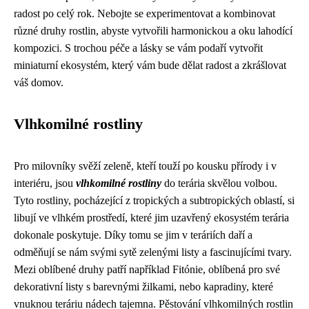
radost po celý rok. Nebojte se experimentovat a kombinovat
různé druhy rostlin, abyste vytvořili harmonickou a oku lahodící
kompozici. S trochou péče a lásky se vám podaří vytvořit
miniaturní ekosystém, který vám bude dělat radost a zkrášlovat
váš domov.
Vlhkomilné rostliny
Pro milovníky svěží zeleně, kteří touží po kousku přírody i v
interiéru, jsou
vlhkomilné rostliny
do terária skvělou volbou.
Tyto rostliny, pocházející z tropických a subtropických oblastí, si
libují ve vlhkém prostředí, které jim uzavřený ekosystém terária
dokonale poskytuje. Díky tomu se jim v teráriích daří a
odměňují se nám svými sytě zelenými listy a fascinujícími tvary.
Mezi oblíbené druhy patří například Fitónie, oblíbená pro své
dekorativní listy s barevnými žilkami, nebo kapradiny, které
vnuknou teráriu nádech tajemna. Pěstování vlhkomilných rostlin