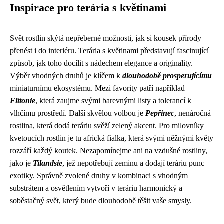
Inspirace pro terária s květinami
Svět rostlin skýtá nepřeberné možnosti, jak si kousek přírody
přenést i do interiéru. Terária s květinami představují fascinující
způsob, jak toho docílit s nádechem elegance a originality.
Výběr vhodných druhů je klíčem k
dlouhodobě prosperujícímu
miniaturnímu ekosystému. Mezi favority patří například
Fittonie
, která zaujme svými barevnými listy a tolerancí k
vlhčímu prostředí. Další skvělou volbou je
Pepřinec
, nenáročná
rostlina, která dodá teráriu svěží zelený akcent. Pro milovníky
kvetoucích rostlin je tu africká fialka, která svými něžnými květy
rozzáří každý koutek. Nezapomínejme ani na vzdušné rostliny,
jako je
Tilandsie
, jež nepotřebují zeminu a dodají teráriu punc
exotiky. Správně zvolené druhy v kombinaci s vhodným
substrátem a osvětlením vytvoří v teráriu harmonický a
soběstačný svět, který bude dlouhodobě těšit vaše smysly.