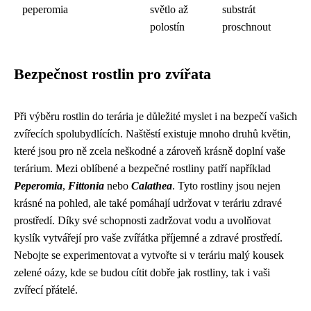
peperomia
světlo až
substrát
polostín
proschnout
Bezpečnost rostlin pro zvířata
Při výběru rostlin do terária je důležité myslet i na bezpečí vašich
zvířecích spolubydlících. Naštěstí existuje mnoho druhů květin,
které jsou pro ně zcela neškodné a zároveň krásně doplní vaše
terárium. Mezi oblíbené a bezpečné rostliny patří například
Peperomia
,
Fittonia
nebo
Calathea
. Tyto rostliny jsou nejen
krásné na pohled, ale také pomáhají udržovat v teráriu zdravé
prostředí. Díky své schopnosti zadržovat vodu a uvolňovat
kyslík vytvářejí pro vaše zvířátka příjemné a zdravé prostředí.
Nebojte se experimentovat a vytvořte si v teráriu malý kousek
zelené oázy, kde se budou cítit dobře jak rostliny, tak i vaši
zvířecí přátelé.