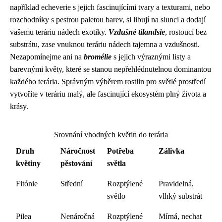
například echeverie s jejich fascinujícími tvary a texturami, nebo
rozchodníky s pestrou paletou barev, si libují na slunci a dodají
vašemu teráriu nádech exotiky.
Vzdušné tilandsie
, rostoucí bez
substrátu, zase vnuknou teráriu nádech tajemna a vzdušnosti.
Nezapomínejme ani na
bromélie
s jejich výraznými listy a
barevnými květy, které se stanou nepřehlédnutelnou dominantou
každého terária. Správným výběrem rostlin pro světlé prostředí
vytvoříte v teráriu malý, ale fascinující ekosystém plný života a
krásy.
Srovnání vhodných květin do terária
Druh
Náročnost
Potřeba
Zálivka
květiny
pěstování
světla
Fitónie
Střední
Rozptýlené
Pravidelná,
světlo
vlhký substrát
Pilea
Nenáročná
Rozptýlené
Mírná, nechat