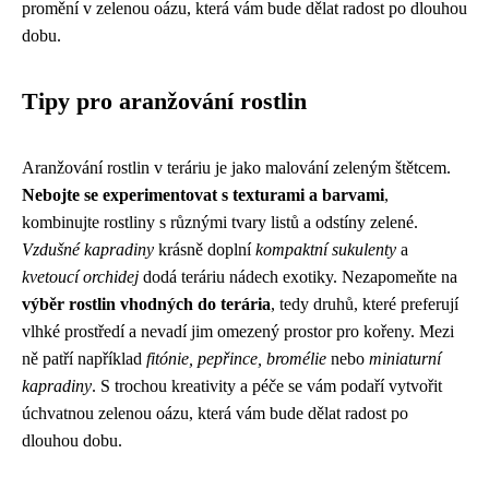
promění v zelenou oázu, která vám bude dělat radost po dlouhou
dobu.
Tipy pro aranžování rostlin
Aranžování rostlin v teráriu je jako malování zeleným štětcem.
Nebojte se experimentovat s texturami a barvami
,
kombinujte rostliny s různými tvary listů a odstíny zelené.
Vzdušné kapradiny
krásně doplní
kompaktní sukulenty
a
kvetoucí orchidej
dodá teráriu nádech exotiky. Nezapomeňte na
výběr rostlin vhodných do terária
, tedy druhů, které preferují
vlhké prostředí a nevadí jim omezený prostor pro kořeny. Mezi
ně patří například
fitónie, pepřince, bromélie
nebo
miniaturní
kapradiny
. S trochou kreativity a péče se vám podaří vytvořit
úchvatnou zelenou oázu, která vám bude dělat radost po
dlouhou dobu.