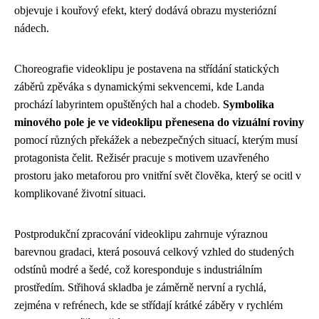
objevuje i kouřový efekt, který dodává obrazu mysteriózní
nádech.
Choreografie videoklipu je postavena na střídání statických
záběrů zpěváka s dynamickými sekvencemi, kde Landa
prochází labyrintem opuštěných hal a chodeb.
Symbolika
minového pole je ve videoklipu přenesena do vizuální roviny
pomocí různých překážek a nebezpečných situací, kterým musí
protagonista čelit. Režisér pracuje s motivem uzavřeného
prostoru jako metaforou pro vnitřní svět člověka, který se ocitl v
komplikované životní situaci.
Postprodukční zpracování videoklipu zahrnuje výraznou
barevnou gradaci, která posouvá celkový vzhled do studených
odstínů modré a šedé, což koresponduje s industriálním
prostředím. Střihová skladba je záměrně nervní a rychlá,
zejména v refrénech, kde se střídají krátké záběry v rychlém