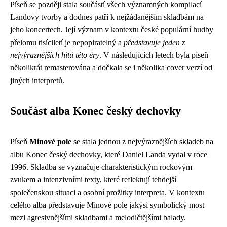
Píseň se později stala součástí všech významných kompilací
Landovy tvorby a dodnes patří k nejžádanějším skladbám na
jeho koncertech. Její význam v kontextu české populární hudby
přelomu tisíciletí je nepopiratelný a
představuje jeden z
nejvýraznějších hitů této éry
. V následujících letech byla píseň
několikrát remasterována a dočkala se i několika cover verzí od
jiných interpretů.
Součást alba Konec český dechovky
Píseň
Minové pole
se stala jednou z nejvýraznějších skladeb na
albu Konec český dechovky, které Daniel Landa vydal v roce
1996. Skladba se vyznačuje charakteristickým rockovým
zvukem a intenzivními texty, které reflektují tehdejší
společenskou situaci a osobní prožitky interpreta. V kontextu
celého alba představuje Minové pole jakýsi symbolický most
mezi agresivnějšími skladbami a melodičtějšími balady.