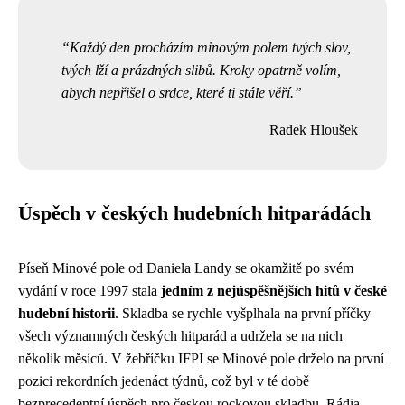
Každý den procházím minovým polem tvých slov,
tvých lží a prázdných slibů. Kroky opatrně volím,
abych nepřišel o srdce, které ti stále věří.
Radek Hloušek
Úspěch v českých hudebních hitparádách
Píseň Minové pole od Daniela Landy se okamžitě po svém
vydání v roce 1997 stala
jedním z nejúspěšnějších hitů v české
hudební historii
. Skladba se rychle vyšplhala na první příčky
všech významných českých hitparád a udržela se na nich
několik měsíců. V žebříčku IFPI se Minové pole drželo na první
pozici rekordních jedenáct týdnů, což byl v té době
bezprecedentní úspěch pro českou rockovou skladbu. Rádia