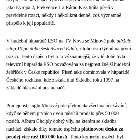
jako Evropa 2, Frekvence 1 a Rádio Kiss hrála píseň v
pravidelné rotaci, někdy i několikrát denně, což významně
přispělo k její popularitě.
V hudební hitparádě ESO na TV Nova se Minové pole
udrželo
v top 10 po dobu šestadvaceti týdnů
, z toho osm týdnů na první
pozici. Tento úspěch byl o to významnější, že v té době byla
televizní hitparáda ESO považována za nejprestižnější hudební
žebříček v České republice. Píseň také dominovala v hitparádě
Českého rozhlasu, kde získala titul Skladba roku 1997 na
základě hlasování posluchačů.
Prodejnost singlu Minové pole překonala všechna očekávání,
když se během prvních dvou měsíců prodalo přes 50 000
nosičů. Album Chcíply dobrý víly, na kterém se skladba
nachází, získalo díky tomuto úspěchu
platinovou desku za
prodej více než 100 000 kusů
. Tento komerční úspěch byl