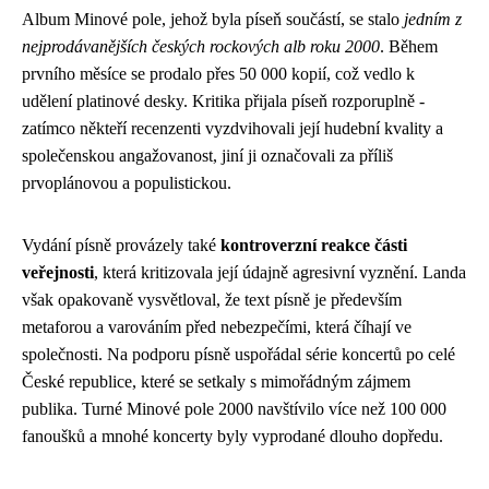
Album Minové pole, jehož byla píseň součástí, se stalo
jedním z
nejprodávanějších českých rockových alb roku 2000
. Během
prvního měsíce se prodalo přes 50 000 kopií, což vedlo k
udělení platinové desky. Kritika přijala píseň rozporuplně -
zatímco někteří recenzenti vyzdvihovali její hudební kvality a
společenskou angažovanost, jiní ji označovali za příliš
prvoplánovou a populistickou.
Vydání písně provázely také
kontroverzní reakce části
veřejnosti
, která kritizovala její údajně agresivní vyznění. Landa
však opakovaně vysvětloval, že text písně je především
metaforou a varováním před nebezpečími, která číhají ve
společnosti. Na podporu písně uspořádal série koncertů po celé
České republice, které se setkaly s mimořádným zájmem
publika. Turné Minové pole 2000 navštívilo více než 100 000
fanoušků a mnohé koncerty byly vyprodané dlouho dopředu.