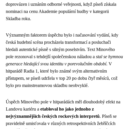
doprovázen i uznáním odborné veřejnosti, když píseň získala
nominaci na cenu Akademie populární hudby v kategorii
Skladba roku.
Významným faktorem úspěchu bylo i načasování vydání, kdy
česká hudební scéna procházela transformací a posluchači
hledali autentické písně s silným poselstvím. Text Minového
pole rezonoval s tehdejší společenskou náladou a
stal se hymnou
generace hledající svou identitu v porevolučním období
. V
hitparádě Radia 1, které bylo známé svým alternativním
přístupem, se píseň udržela v top 20 po dobu čtyř měsíců, což
bylo pro mainstreamovou skladbu neobvyklé.
Úspěch Minového pole v hitparádách měl dlouhodobý efekt na
Landovu kariéru a
etabloval ho jako jednoho z
nejvýznamnějších českých rockových interpretů
. Píseň se
pravidelně umisťovala v různých retrospektivních žebříčcích