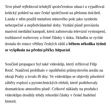
Text písně
reflektoval tehdejší společenskou situaci
a vyjadřoval
kritický pohled na stav české společnosti na přelomu tisíciletí.
Landa v něm použil metaforu minového pole jako symbolu
nebezpečné a nepředvídatelné doby. Vydání písně provázela
masivní mediální kampaň, která zahrnovala televizní vystoupení,
rozhlasové rozhovory a četné články v tisku. Skladba se rychle
dostala do rotace většiny českých rádií a
během několika týdnů
se vyšplhala na přední příčky hitparád
.
Součástí propagace byl také videoklip, který režíroval Filip
Renč. Natáčení probíhalo v opuštěném průmyslovém areálu na
okraji Prahy a trvalo tři dny. Ve videoklipu se objevily působivé
záběry explozí a pyrotechnických efektů, které podtrhovaly
dramatickou atmosféru písně. Celkové náklady na produkci
videoklipu dosáhly tehdy rekordní částky v české hudební
historii.