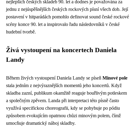
nejlepších českých skladeb 90. let a dodnes je považována za
jednu z nejúspěšnějších českých rockových písní všech dob. Její
postavení v hitparádách pomohlo definovat sound české rockové
scény konce 90. let a inspirovalo řadu následovníků v české
hudební tvorbě.
Živá vystoupení na koncertech Daniela
Landy
Během živých vystoupení Daniela Landy se píseň
Minové pole
stala jedním z nejvýraznějších momentů jeho koncertů. Když
skladba zazní, publikum okamžitě reaguje bouřlivým potleskem
a společným zpěvem. Landa při interpretaci této písně často
využívá specifickou choreografii, kdy se pohybuje po pódiu
způsobem evokujícím opatrnou chůzi minovým polem, čímž
umocňuje dramatický náboj skladby.