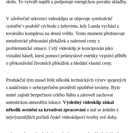
sledu. To vytváří napětí a podporuje energickou povahu skladby.
V závěrečné sekvenci videoklipu se objevuje
symbolické
vyústění v podobě východu z labyrintu
, kdy Landa vychází z
továrního komplexu na denní světlo. Tento moment představuje
metaforické překonání překážek a nalezení cesty z
problematické situace. Celý videoklip je koncipován jako
vizuální báseň, která pomocí průmyslové estetiky vypráví příběh
o překonávání životních překážek a hledání vlastní cesty.
Produkční tým musel řešit několik technických výzev spojených
s natáčením v nebezpečném prostředí opuštěné továrny. Bylo
nutné zajistit bezpečnost celého štábu a zároveň zachovat
autentickou atmosféru lokace.
Výsledný videoklip získal
několik ocenění za kreativní zpracování
a stal se jedním z
nejvýraznějších počinů české videoklipoví tvorby své doby.