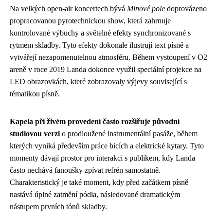
Na velkých open-air koncertech bývá
Minové pole
doprovázeno
propracovanou pyrotechnickou show, která zahrnuje
kontrolované výbuchy a světelné efekty synchronizované s
rytmem skladby. Tyto efekty dokonale ilustrují text písně a
vytvářejí nezapomenutelnou atmosféru. Během vystoupení v O2
areně v roce 2019 Landa dokonce využil speciální projekce na
LED obrazovkách, které zobrazovaly výjevy související s
tématikou písně.
Kapela při živém provedení často rozšiřuje původní
studiovou verzi
o prodloužené instrumentální pasáže, během
kterých vyniká především práce bicích a elektrické kytary. Tyto
momenty dávají prostor pro interakci s publikem, kdy Landa
často nechává fanoušky zpívat refrén samostatně.
Charakteristický je také moment, kdy před začátkem písně
nastává úplné zatmění pódia, následované dramatickým
nástupem prvních tónů skladby.