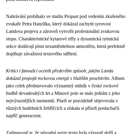
Nahrávání probíhalo ve studiu Propast pod vedením zkušeného
zvukaře Petra Hanzlíka, který dokázal zachytit syrovost
Landova projevu a zároveň vytvořit profesionální zvukovou
stopu. Charakteristické kytarové riffy a dynamická rytmická
sekce dodávají písni nezaměnitelnou atmosféru, která perfektně
doplňuje závažnost textového sdělení.
Kritici i fanoušci ocenili především způsob, jakým Landa
dokázal propojit rockovou energii s hlubším poselstvím
. Album
jako celek představovalo významný milník v české rockové
hudbě devadesátých let a Minové pole se stalo jedním z jeho
nejvýraznějších momentů. Píseň se pravidelně objevovala v
různých hudebních žebříčcích a získala si přízeň posluchačů
napříč generacemi.
Zajímavostí je, že původní verze textu byla výrazně delší a