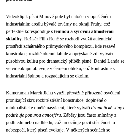
Videoklip k písni Minové pole byl natočen v opuštěném
industriálním areálu bývalé továrny na okraji Prahy, což
perfektně koresponduje s
temnou a syrovou atmosférou
skladby
. Režisér Filip Renč se rozhodl využít autentické
prostředí zchátralého průmyslového komplexu, kde rezavé
konstrukce, rozbité okenní tabule a oprýskané zdi vytváří
působivou kulisu pro dramatický příběh písně. Daniel Landa se
ve videoklipu objevuje v černém obleku, což kontrastuje s
industriální špínou a rozpadajícím se okolím.
Kameraman Marek Jícha využil převážně přirozené osvětlení
pronikající skrz rozbité střešní konstrukce, doplněné o
minimalistické umělé nasvícení, které vytváří
dramatické stíny a
podtrhuje ponurou atmosféru
. Záběry jsou často snímány z
podhledu nebo nadhledu, což umocňuje pocit stísněnosti a
nebezpečí, který píseň evokuje. V některých scénách se