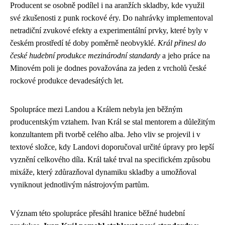
Producent se osobně podílel i na aranžích skladby, kde využil
své zkušenosti z punk rockové éry. Do nahrávky implementoval
netradiční zvukové efekty a experimentální prvky, které byly v
českém prostředí té doby poměrně neobvyklé.
Král přinesl do
české hudební produkce mezinárodní standardy
a jeho práce na
Minovém poli je dodnes považována za jeden z vrcholů české
rockové produkce devadesátých let.
Spolupráce mezi Landou a Králem nebyla jen běžným
producentským vztahem. Ivan Král se stal mentorem a důležitým
konzultantem při tvorbě celého alba. Jeho vliv se projevil i v
textové složce, kdy Landovi doporučoval určité úpravy pro lepší
vyznění celkového díla. Král také trval na specifickém způsobu
mixáže, který zdůrazňoval dynamiku skladby a umožňoval
vyniknout jednotlivým nástrojovým partům.
Význam této spolupráce přesáhl hranice běžné hudební