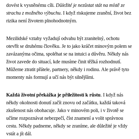
dovést k vysněnému cíli.
Důležité je nezůstat stát na místě ze
strachu z možného výbuchu
. I když riskujeme zranění, život bez
rizika není životem plnohodnotným.
Mezilidské vztahy vyžadují odvahu být zranitelný, ochotu
otevřít se druhému člověku. Je to jako kráčet minovým polem se
zavázanýma očima, spoléhat se na intuici a důvěru. Někdy nás
život zavede do situací, kde musíme činit těžká rozhodnutí.
Můžeme ztratit přátele, partnery, někdy i rodinu. Ale právě tyto
momenty nás formují a učí nás být silnějšími.
Každá životní překážka je příležitostí k růstu
. I když nás
někdy okolnosti donutí začít znovu od začátku, každá taková
zkušenost nás obohacuje. Jako v minovém poli, i v životě se
učíme rozpoznávat nebezpečí, číst znamení a volit správnou
cestu. Někdy padneme, někdy se zraníme, ale důležité je vždy
vstát a jít dál.