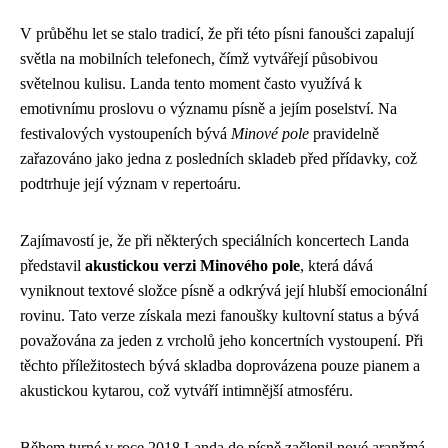
V průběhu let se stalo tradicí, že při této písni fanoušci zapalují
světla na mobilních telefonech, čímž vytvářejí působivou
světelnou kulisu. Landa tento moment často využívá k
emotivnímu proslovu o významu písně a jejím poselství. Na
festivalových vystoupeních bývá
Minové pole
pravidelně
zařazováno jako jedna z posledních skladeb před přídavky, což
podtrhuje její význam v repertoáru.
Zajímavostí je, že při některých speciálních koncertech Landa
představil
akustickou verzi Minového pole
, která dává
vyniknout textové složce písně a odkrývá její hlubší emocionální
rovinu. Tato verze získala mezi fanoušky kultovní status a bývá
považována za jeden z vrcholů jeho koncertních vystoupení. Při
těchto příležitostech bývá skladba doprovázena pouze pianem a
akustickou kytarou, což vytváří intimnější atmosféru.
Během turné v roce 2018 Landa do písně začlenil nové aranžmá