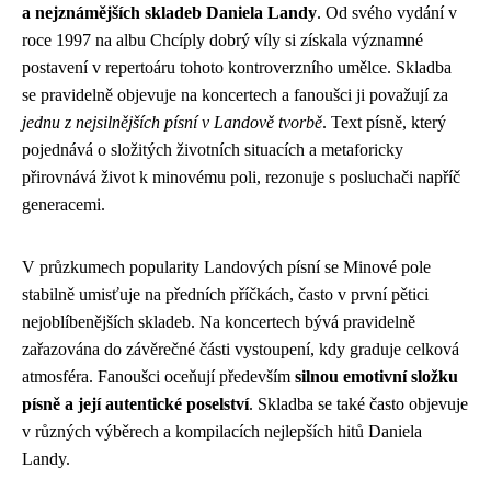
a nejznámějších skladeb Daniela Landy
. Od svého vydání v
roce 1997 na albu Chcíply dobrý víly si získala významné
postavení v repertoáru tohoto kontroverzního umělce. Skladba
se pravidelně objevuje na koncertech a fanoušci ji považují za
jednu z nejsilnějších písní v Landově tvorbě
. Text písně, který
pojednává o složitých životních situacích a metaforicky
přirovnává život k minovému poli, rezonuje s posluchači napříč
generacemi.
V průzkumech popularity Landových písní se Minové pole
stabilně umisťuje na předních příčkách, často v první pětici
nejoblíbenějších skladeb. Na koncertech bývá pravidelně
zařazována do závěrečné části vystoupení, kdy graduje celková
atmosféra. Fanoušci oceňují především
silnou emotivní složku
písně a její autentické poselství
. Skladba se také často objevuje
v různých výběrech a kompilacích nejlepších hitů Daniela
Landy.