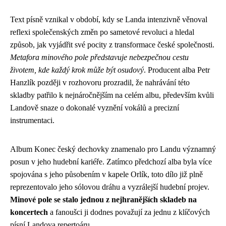
Text písně vznikal v období, kdy se Landa intenzivně věnoval
reflexi společenských změn po sametové revoluci a hledal
způsob, jak vyjádřit své pocity z transformace české společnosti.
Metafora minového pole představuje nebezpečnou cestu
životem, kde každý krok může být osudový
. Producent alba Petr
Hanzlík později v rozhovoru prozradil, že nahrávání této
skladby patřilo k nejnáročnějším na celém albu, především kvůli
Landově snaze o dokonalé vyznění vokálů a precizní
instrumentaci.
Album Konec český dechovky znamenalo pro Landu významný
posun v jeho hudební kariéře. Zatímco předchozí alba byla více
spojována s jeho působením v kapele Orlík, toto dílo již plně
reprezentovalo jeho sólovou dráhu a vyzrálejší hudební projev.
Minové pole se stalo jednou z nejhranějších skladeb na
koncertech
a fanoušci ji dodnes považují za jednu z klíčových
písní Landova repertoáru.