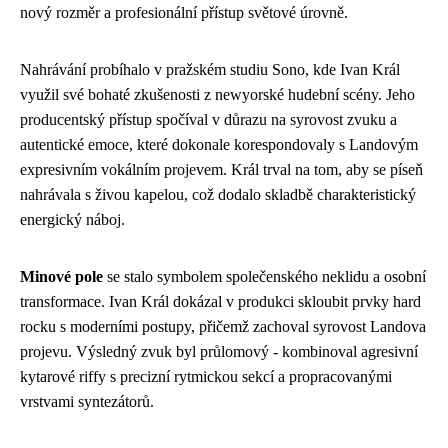
nový rozměr a profesionální přístup světové úrovně.
Nahrávání probíhalo v pražském studiu Sono, kde Ivan Král
využil své bohaté zkušenosti z newyorské hudební scény. Jeho
producentský přístup spočíval v důrazu na syrovost zvuku a
autentické emoce, které dokonale korespondovaly s Landovým
expresivním vokálním projevem. Král trval na tom, aby se píseň
nahrávala s živou kapelou, což dodalo skladbě charakteristický
energický náboj.
Minové pole
se stalo symbolem společenského neklidu a osobní
transformace. Ivan Král dokázal v produkci skloubit prvky hard
rocku s moderními postupy, přičemž zachoval syrovost Landova
projevu. Výsledný zvuk byl průlomový - kombinoval agresivní
kytarové riffy s precizní rytmickou sekcí a propracovanými
vrstvami syntezátorů.