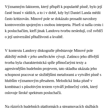
Významným faktorem, který přispěl k popularitě písně, bylo její
časté hraní v rádiích, a to i v době, kdy byl Daniel Landa médii
často kritizován. Minové pole se dokázalo prosadit navzdory
kontroverzím spojeným s osobou interpreta. Píseň si našla cestu i
k posluchačům, kteří jinak Landovu tvorbu nesledují, což svědčí
o její univerzální přitažlivosti a kvalitě.
V kontextu Landovy diskografie představuje Minové pole
důležitý milník v jeho uměleckém vývoji
. Zatímco jeho dřívější
tvorba byla charakteristická spíše přímočarými texty a
agresivnějším hudebním projevem, tato skladba ukázala jeho
schopnost pracovat se složitějšími metaforami a vytvářet písně s
hlubším významovým přesahem. Melodická linka písně v
kombinaci s působivým textem vytváří jedinečný celek, který
oslovuje široké spektrum posluchačů.
Na různých hudebních platformách a streamovacích službách