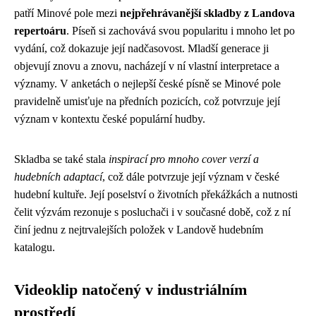
patří Minové pole mezi
nejpřehrávanější skladby z Landova
repertoáru
. Píseň si zachovává svou popularitu i mnoho let po
vydání, což dokazuje její nadčasovost. Mladší generace ji
objevují znovu a znovu, nacházejí v ní vlastní interpretace a
významy. V anketách o nejlepší české písně se Minové pole
pravidelně umisťuje na předních pozicích, což potvrzuje její
význam v kontextu české populární hudby.
Skladba se také stala
inspirací pro mnoho cover verzí a
hudebních adaptací
, což dále potvrzuje její význam v české
hudební kultuře. Její poselství o životních překážkách a nutnosti
čelit výzvám rezonuje s posluchači i v současné době, což z ní
činí jednu z nejtrvalejších položek v Landově hudebním
katalogu.
Videoklip natočený v industriálním
prostředí