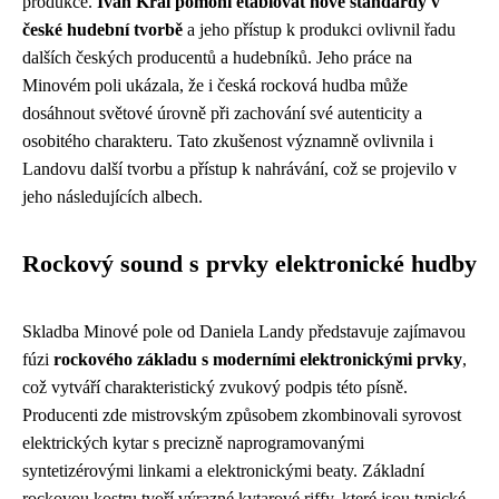
produkce.
Ivan Král pomohl etablovat nové standardy v
české hudební tvorbě
a jeho přístup k produkci ovlivnil řadu
dalších českých producentů a hudebníků. Jeho práce na
Minovém poli ukázala, že i česká rocková hudba může
dosáhnout světové úrovně při zachování své autenticity a
osobitého charakteru. Tato zkušenost významně ovlivnila i
Landovu další tvorbu a přístup k nahrávání, což se projevilo v
jeho následujících albech.
Rockový sound s prvky elektronické hudby
Skladba Minové pole od Daniela Landy představuje zajímavou
fúzi
rockového základu s moderními elektronickými prvky
,
což vytváří charakteristický zvukový podpis této písně.
Producenti zde mistrovským způsobem zkombinovali syrovost
elektrických kytar s precizně naprogramovanými
syntetizérovými linkami a elektronickými beaty. Základní
rockovou kostru tvoří výrazné kytarové riffy, které jsou typické