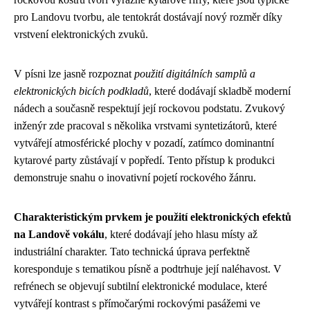
pro Landovu tvorbu, ale tentokrát dostávají nový rozměr díky
vrstvení elektronických zvuků.
V písni lze jasně rozpoznat
použití digitálních samplů a
elektronických bicích podkladů
, které dodávají skladbě moderní
nádech a současně respektují její rockovou podstatu. Zvukový
inženýr zde pracoval s několika vrstvami syntetizátorů, které
vytvářejí atmosférické plochy v pozadí, zatímco dominantní
kytarové party zůstávají v popředí. Tento přístup k produkci
demonstruje snahu o inovativní pojetí rockového žánru.
Charakteristickým prvkem je použití elektronických efektů
na Landově vokálu
, které dodávají jeho hlasu místy až
industriální charakter. Tato technická úprava perfektně
koresponduje s tematikou písně a podtrhuje její naléhavost. V
refrénech se objevují subtilní elektronické modulace, které
vytvářejí kontrast s přímočarými rockovými pasážemi ve