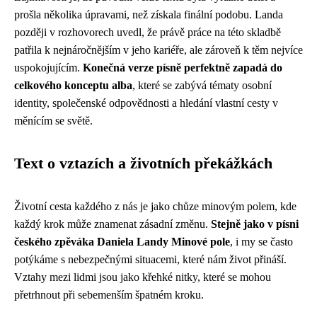
prošla několika úpravami, než získala finální podobu. Landa
později v rozhovorech uvedl, že právě práce na této skladbě
patřila k nejnáročnějším v jeho kariéře, ale zároveň k těm nejvíce
uspokojujícím.
Konečná verze písně perfektně zapadá do
celkového konceptu alba
, které se zabývá tématy osobní
identity, společenské odpovědnosti a hledání vlastní cesty v
měnícím se světě.
Text o vztazích a životních překážkách
Životní cesta každého z nás je jako chůze minovým polem, kde
každý krok může znamenat zásadní změnu.
Stejně jako v písni
českého zpěváka Daniela Landy Minové pole
, i my se často
potýkáme s nebezpečnými situacemi, které nám život přináší.
Vztahy mezi lidmi jsou jako křehké nitky, které se mohou
přetrhnout při sebemenším špatném kroku.