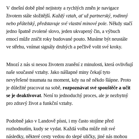
V dnešní době plné nejistoty a rychlých změn je navigace
životem stále složitější.
Každý vztah, ať už partnerský, rodinný
nebo přátelský, představuje své vlastní minové pole
. Někdy stačí
jedno špatně zvolené slovo, jeden ukvapený čin, a výbuch
emocí může zničit roky budované pouto. Musíme být neustále
ve střehu, vnímat signály druhých a pečlivě volit své kroky.
Mnozí z nás si nesou životem zranění z minulosti, která ovlivňují
naše současné vztahy. Jako nášlapné miny čekají tyto
nevyřešené traumata na moment, kdy na ně někdo šlápne. Proto
je důležité pracovat na sobě,
rozpoznávat své spouštěče a učit
se je deaktivovat
. Není to jednoduchý proces, ale je nezbytný
pro zdravý život a funkční vztahy.
Podobně jako v Landově písni, i my často stojíme před
rozhodnutím, kudy se vydat. Každá volba může mít své
následky, některé cesty vedou do slepé uličky, jiné nás mohou