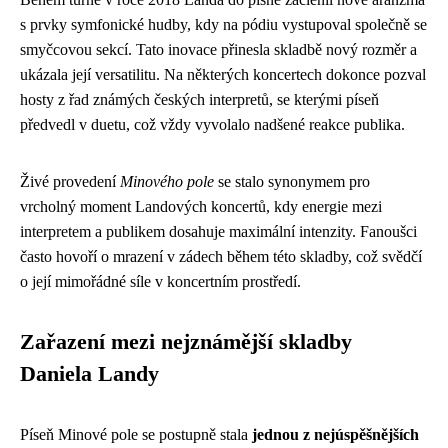
s prvky symfonické hudby, kdy na pódiu vystupoval společně se
smyčcovou sekcí. Tato inovace přinesla skladbě nový rozměr a
ukázala její versatilitu. Na některých koncertech dokonce pozval
hosty z řad známých českých interpretů, se kterými píseň
předvedl v duetu, což vždy vyvolalo nadšené reakce publika.
Živé provedení
Minového pole
se stalo synonymem pro
vrcholný moment Landových koncertů, kdy energie mezi
interpretem a publikem dosahuje maximální intenzity. Fanoušci
často hovoří o mrazení v zádech během této skladby, což svědčí
o její mimořádné síle v koncertním prostředí.
Zařazení mezi nejznámější skladby
Daniela Landy
Píseň Minové pole se postupně stala
jednou z nejúspěšnějších