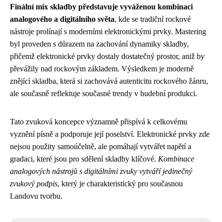
Finální mix skladby představuje vyváženou kombinaci
analogového a digitálního světa
, kde se tradiční rockové
nástroje prolínají s moderními elektronickými prvky. Mastering
byl proveden s důrazem na zachování dynamiky skladby,
přičemž elektronické prvky dostaly dostatečný prostor, aniž by
převážily nad rockovým základem. Výsledkem je moderně
znějící skladba, která si zachovává autenticitu rockového žánru,
ale současně reflektuje současné trendy v hudební produkci.
Tato zvuková koncepce významně přispívá k celkovému
vyznění písně a podporuje její poselství. Elektronické prvky zde
nejsou použity samoúčelně, ale pomáhají vytvářet napětí a
gradaci, které jsou pro sdělení skladby klíčové.
Kombinace
analogových nástrojů s digitálními zvuky vytváří jedinečný
zvukový podpis
, který je charakteristický pro současnou
Landovu tvorbu.