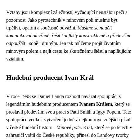
Vztahy jsou komplexní záležitostí, vyžadující neustálou péči a
pozornost. Jako pyrotechnik v minovém poli musíme být
trpěliví, opatrní a současně odvážní.
Musíme se naučit
komunikovat otevřeně, řešit konflikty konstruktivně a především
odpouštět
- sobě i druhým. Jen tak můžeme projít životním
minovým polem a najít cestu ke skutečnému štěstí a naplňujícím
vztahům.
Hudební producent Ivan Král
V roce 1998 se Daniel Landa rozhodl navázat spolupráci s
legendárním hudebním producentem
Ivanem Králem
, který se
proslavil především svou prací s Patti Smith a Iggy Popem. Tato
spolupráce vedla k vytvoření jedné z nejkontroverznějších písní
v české hudební historii -
Minové pole
. Král, který se po letech v
zahraničí vrátil do České republiky, přinesl do Landovy tvorby