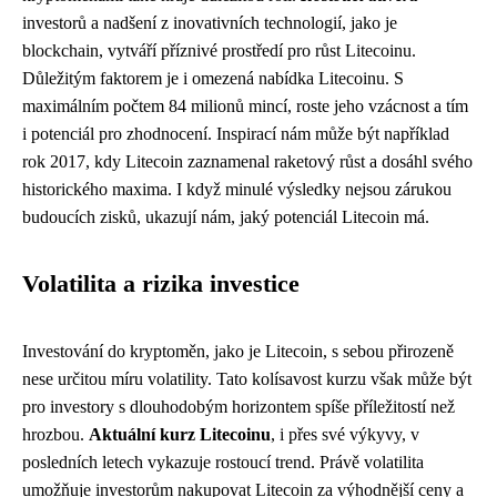
investorů a nadšení z inovativních technologií, jako je
blockchain, vytváří příznivé prostředí pro růst Litecoinu.
Důležitým faktorem je i omezená nabídka Litecoinu. S
maximálním počtem 84 milionů mincí, roste jeho vzácnost a tím
i potenciál pro zhodnocení. Inspirací nám může být například
rok 2017, kdy Litecoin zaznamenal raketový růst a dosáhl svého
historického maxima. I když minulé výsledky nejsou zárukou
budoucích zisků, ukazují nám, jaký potenciál Litecoin má.
Volatilita a rizika investice
Investování do kryptoměn, jako je Litecoin, s sebou přirozeně
nese určitou míru volatility. Tato kolísavost kurzu však může být
pro investory s dlouhodobým horizontem spíše příležitostí než
hrozbou.
Aktuální kurz Litecoinu
, i přes své výkyvy, v
posledních letech vykazuje rostoucí trend. Právě volatilita
umožňuje investorům nakupovat Litecoin za výhodnější ceny a