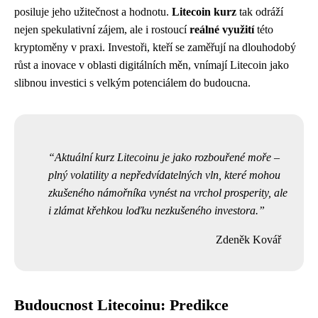
posiluje jeho užitečnost a hodnotu.
Litecoin kurz
tak odráží
nejen spekulativní zájem, ale i rostoucí
reálné využití
této
kryptoměny v praxi. Investoři, kteří se zaměřují na dlouhodobý
růst a inovace v oblasti digitálních měn, vnímají Litecoin jako
slibnou investici s velkým potenciálem do budoucna.
Aktuální kurz Litecoinu je jako rozbouřené moře –
plný volatility a nepředvídatelných vln, které mohou
zkušeného námořníka vynést na vrchol prosperity, ale
i zlámat křehkou loďku nezkušeného investora.
Zdeněk Kovář
Budoucnost Litecoinu: Predikce