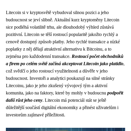
Litecoin si v kryptosvětě vybudoval silnou pozici a jeho
budoucnost se jeví slibně. Aktuální kurz kryptoměny Litecoin
sice podléhá volatilitě trhu, ale dlouhodobý výhled zůstává
pozitivní. Litecoin se těší rostoucí popularitě jakožto rychlý a
cenově dostupný způsob platby. Jeho rychlé transakce a nízké
poplatky z něj dělají atraktivní alternativu k Bitcoinu, a to
zejména pro každodenní transakce.
Rostoucí počet obchodníků
a firem po celém světě začíná akceptovat Litecoin jako platidlo
,
což svědčí o jeho rostoucí využitelnosti a důvěře v jeho
budoucnost. Investoři a analytici poukazují na silné stránky
Litecoinu, jako je jeho zkušený vývojový tým a aktivní
komunita, jako na faktory, které by mohly v budoucnu
podpořit
další růst jeho ceny
. Litecoin má potenciál stát se ještě
důležitější součástí digitální ekonomiky a přinést uživatelům i
investorům zajímavé příležitosti.