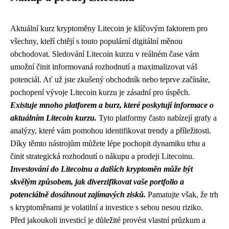
Aktuální kurz kryptoměny Litecoin je klíčovým faktorem pro
všechny, kteří chtějí s touto populární digitální měnou
obchodovat. Sledování Litecoin kurzu v reálném čase vám
umožní činit informovaná rozhodnutí a maximalizovat váš
potenciál. Ať už jste zkušený obchodník nebo teprve začínáte,
pochopení vývoje Litecoin kurzu je zásadní pro úspěch.
Existuje mnoho platforem a burz, které poskytují informace o
aktuálním Litecoin kurzu.
Tyto platformy často nabízejí grafy a
analýzy, které vám pomohou identifikovat trendy a příležitosti.
Díky těmto nástrojům můžete lépe pochopit dynamiku trhu a
činit strategická rozhodnutí o nákupu a prodeji Litecoinu.
Investování do Litecoinu a dalších kryptoměn může být
skvělým způsobem, jak diverzifikovat vaše portfolio a
potenciálně dosáhnout zajímavých zisků.
Pamatujte však, že trh
s kryptoměnami je volatilní a investice s sebou nesou riziko.
Před jakoukoli investicí je důležité provést vlastní průzkum a