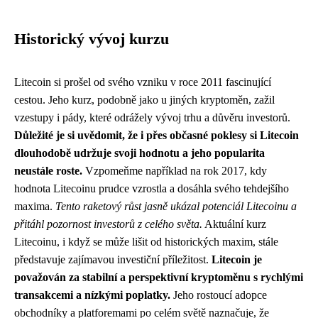
Historický vývoj kurzu
Litecoin si prošel od svého vzniku v roce 2011 fascinující
cestou. Jeho kurz, podobně jako u jiných kryptoměn, zažil
vzestupy i pády, které odrážely vývoj trhu a důvěru investorů.
Důležité je si uvědomit, že i přes občasné poklesy si Litecoin
dlouhodobě udržuje svoji hodnotu a jeho popularita
neustále roste.
Vzpomeňme například na rok 2017, kdy
hodnota Litecoinu prudce vzrostla a dosáhla svého tehdejšího
maxima.
Tento raketový růst jasně ukázal potenciál Litecoinu a
přitáhl pozornost investorů z celého světa.
Aktuální kurz
Litecoinu, i když se může lišit od historických maxim, stále
představuje zajímavou investiční příležitost.
Litecoin je
považován za stabilní a perspektivní kryptoměnu s rychlými
transakcemi a nízkými poplatky.
Jeho rostoucí adopce
obchodníky a platforemami po celém světě naznačuje, že