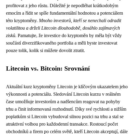
profitovat z jeho růstu. Důležité je nepodléhat krátkodobým
emocím a řídit se spíše fundamentální hodnotou a potenciálem
této kryptoměny.
Mnoho investorů, kteří se nenechali odradit
volatilitou a drželi Litecoin dlouhodobě, dosáhlo zajímavých
zisků.
Pamatujte, že investice do kryptoměn by měla být vždy
součástí diverzifikovaného portfolia a měli byste investovat
pouze tolik, kolik si můžete dovolit ztratit.
Litecoin vs. Bitcoin: Srovnání
Aktuální kurz kryptoměny Litecoin je klíčovým ukazatelem jeho
výkonnosti a potenciálu. Sledování Litecoin kurzu v reálném
čase umožňuje investorům a nadšencům reagovat na pohyby
trhu a činit informovaná rozhodnutí. Díky své rychlosti a nižším
poplatkům si Litecoin vybudoval silnou pozici na trhu a stal se
atraktivní volbou pro každodenní transakce. Rostoucí počet
obchodníků a firem po celém světě, kteří Litecoin akceptují, dále