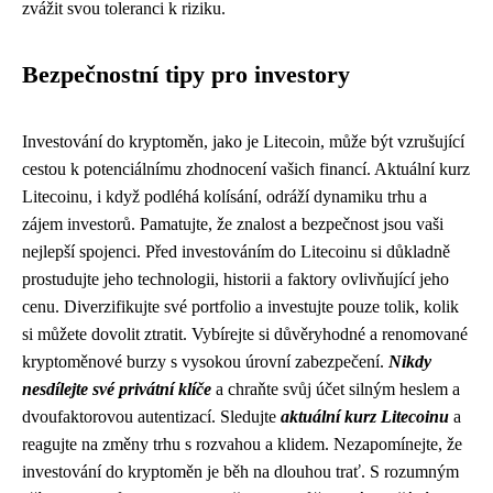
zvážit svou toleranci k riziku.
Bezpečnostní tipy pro investory
Investování do kryptoměn, jako je Litecoin, může být vzrušující
cestou k potenciálnímu zhodnocení vašich financí. Aktuální kurz
Litecoinu, i když podléhá kolísání, odráží dynamiku trhu a
zájem investorů. Pamatujte, že znalost a bezpečnost jsou vaši
nejlepší spojenci. Před investováním do Litecoinu si důkladně
prostudujte jeho technologii, historii a faktory ovlivňující jeho
cenu. Diverzifikujte své portfolio a investujte pouze tolik, kolik
si můžete dovolit ztratit. Vybírejte si důvěryhodné a renomované
kryptoměnové burzy s vysokou úrovní zabezpečení.
Nikdy
nesdílejte své privátní klíče
a chraňte svůj účet silným heslem a
dvoufaktorovou autentizací. Sledujte
aktuální kurz Litecoinu
a
reagujte na změny trhu s rozvahou a klidem. Nezapomínejte, že
investování do kryptoměn je běh na dlouhou trať. S rozumným