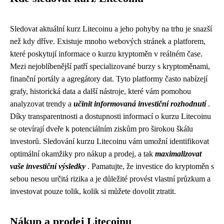
Sledovat aktuální kurz Litecoinu a jeho pohyby na trhu je snazší
než kdy dříve. Existuje mnoho webových stránek a platforem,
které poskytují informace o kurzu kryptoměn v reálném čase.
Mezi nejoblíbenější patří specializované burzy s kryptoměnami,
finanční portály a agregátory dat. Tyto platformy často nabízejí
grafy, historická data a další nástroje, které vám pomohou
analyzovat trendy a
učinit informovaná investiční rozhodnutí
.
Díky transparentnosti a dostupnosti informací o kurzu Litecoinu
se otevírají dveře k potenciálním ziskům pro širokou škálu
investorů. Sledování kurzu Litecoinu vám umožní identifikovat
optimální okamžiky pro nákup a prodej, a tak
maximalizovat
vaše investiční výsledky
. Pamatujte, že investice do kryptoměn s
sebou nesou určitá rizika a je důležité provést vlastní průzkum a
investovat pouze tolik, kolik si můžete dovolit ztratit.
Nákup a prodej Litecoinu