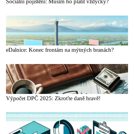
Sociální pojištění: Musím ho platit vždycky?
eDalnice: Konec frontám na mýtných branách?
Výpočet DPČ 2025: Zkroťte daně hravě!