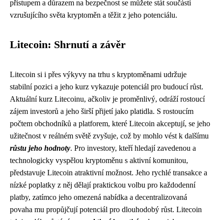
přístupem a důrazem na bezpečnost se můžete stát součástí
vzrušujícího světa kryptoměn a těžit z jeho potenciálu.
Litecoin: Shrnutí a závěr
Litecoin si i přes výkyvy na trhu s kryptoměnami udržuje
stabilní pozici a jeho kurz vykazuje potenciál pro budoucí růst.
Aktuální kurz Litecoinu, ačkoliv je proměnlivý, odráží rostoucí
zájem investorů a jeho širší přijetí jako platidla. S rostoucím
počtem obchodníků a platforem, které Litecoin akceptují, se jeho
užitečnost v reálném světě zvyšuje, což by mohlo vést k dalšímu
růstu jeho hodnoty
. Pro investory, kteří hledají zavedenou a
technologicky vyspělou kryptoměnu s aktivní komunitou,
představuje Litecoin atraktivní možnost. Jeho rychlé transakce a
nízké poplatky z něj dělají praktickou volbu pro každodenní
platby, zatímco jeho omezená nabídka a decentralizovaná
povaha mu propůjčují potenciál pro dlouhodobý růst. Litecoin