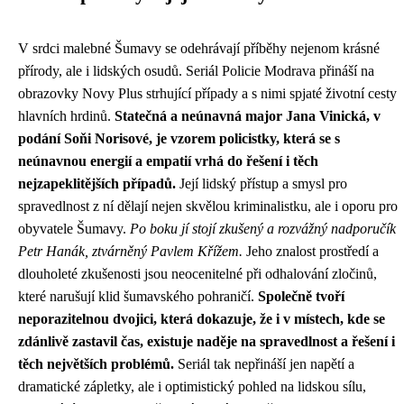
V srdci malebné Šumavy se odehrávají příběhy nejenom krásné
přírody, ale i lidských osudů. Seriál Policie Modrava přináší na
obrazovky Novy Plus strhující případy a s nimi spjaté životní cesty
hlavních hrdinů.
Statečná a neúnavná major Jana Vinická, v
podání Soňi Norisové, je vzorem policistky, která se s
neúnavnou energií a empatií vrhá do řešení i těch
nejzapeklitějších případů.
Její lidský přístup a smysl pro
spravedlnost z ní dělají nejen skvělou kriminalistku, ale i oporu pro
obyvatele Šumavy.
Po boku jí stojí zkušený a rozvážný nadporučík
Petr Hanák, ztvárněný Pavlem Křížem.
Jeho znalost prostředí a
dlouholeté zkušenosti jsou neocenitelné při odhalování zločinů,
které narušují klid šumavského pohraničí.
Společně tvoří
neporazitelnou dvojici, která dokazuje, že i v místech, kde se
zdánlivě zastavil čas, existuje naděje na spravedlnost a řešení i
těch největších problémů.
Seriál tak nepřináší jen napětí a
dramatické zápletky, ale i optimistický pohled na lidskou sílu,