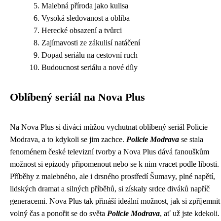
Malebná příroda jako kulisa
Vysoká sledovanost a obliba
Herecké obsazení a tvůrci
Zajímavosti ze zákulisí natáčení
Dopad seriálu na cestovní ruch
Budoucnost seriálu a nové díly
Oblíbený seriál na Nova Plus
Na Nova Plus si diváci můžou vychutnat oblíbený seriál Policie
Modrava, a to kdykoli se jim zachce.
Policie Modrava
se stala
fenoménem české televizní tvorby a Nova Plus dává fanouškům
možnost si epizody připomenout nebo se k nim vracet podle libosti.
Příběhy z malebného, ale i drsného prostředí Šumavy, plné napětí,
lidských dramat a silných příběhů, si získaly srdce diváků napříč
generacemi. Nova Plus tak přináší ideální možnost, jak si zpříjemnit
volný čas a ponořit se do světa
Policie Modrava
, ať už jste kdekoli.