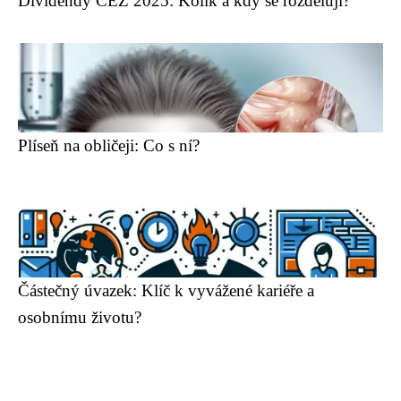
Dividendy ČEZ 2025: Kolik a kdy se rozdělují?
Plíseň na obličeji: Co s ní?
Částečný úvazek: Klíč k vyvážené kariéře a
osobnímu životu?