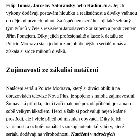
Filip Tomsa, Jaroslav Satoranský
nebo
Radim Jíra
. Jejich
výkony dodávají postavám hloubku a realističnost a diváky vtáhnou
do děje od prvních minut. Za úspěchem seriálu stojí také sehraný
tým tvůrců v čele s režisérem Jaroslavem Soukupem a producentem
Jiřím Pomejem. Díky jejich profesionalitě a lásce k detailu se
Policie Modrava stala jedním z nejoblíbenějších seriálů u nás a
získala si srdce milionů diváků.
Zajímavosti ze zákulisí natáčení
Natáčení seriálu Policie Modrava, který si diváci oblíbili na
obrazovkách televize Nova Plus, je spojeno s mnoha zajímavostmi.
Šumavská příroda, která tvoří malebné pozadí příběhů, je sama o
sobě velkým lákadlem. Herci a štáb si pochvalují nejen krásné
prostředí, ale i vřelé přijetí od místních obyvatel. Díky jejich
vstřícnosti a ochotě pomáhat vznikají autentické záběry, které
seriálu dodávají na věrohodnosti.
Natáčení v náročných