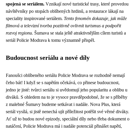
spojená se seriálem.
Vznikají nové turistické trasy, které provedou
návštěvníky po stopách oblíbených hrdinů, a restaurace lákají na
speciality inspirované seriálem.
Tento fenomén dokazuje, jak může
filmová a televizní tvorba pozitivně ovlivnit turismus a podpořit
rozvoj regionu.
Šumava se stala ještě atraktivnějším cílem turistů a
seriál Policie Modrava k tomu významně přispěl.
Budoucnost seriálu a nové díly
Fanoušci oblíbeného seriálu Policie Modrava se rozhodně nemají
čeho bát! I když se s napětím očekává, co přinese budoucnost,
jedno je jisté: tvůrci seriálu si uvědomují jeho popularitu a oblibu u
diváků. S ohledem na to je vysoce pravděpodobné, že se s příběhy
z malebné Šumavy budeme setkávat i nadále. Nova Plus, která
seriál vysílá, si jistě nenechá ujít příležitost potěšit své věrné diváky.
Ať už to budou nové epizody, speciální díly nebo třeba dokument o
natáčení, Policie Modrava má i nadále potenciál přinášet napětí,