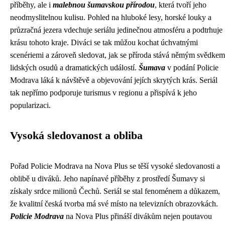
příběhy, ale i
malebnou šumavskou přírodou
, která tvoří jeho
neodmyslitelnou kulisu. Pohled na hluboké lesy, horské louky a
průzračná jezera vdechuje seriálu jedinečnou atmosféru a podtrhuje
krásu tohoto kraje. Diváci se tak můžou kochat úchvatnými
scenériemi a zároveň sledovat, jak se příroda stává němým svědkem
lidských osudů a dramatických událostí.
Šumava
v podání Policie
Modrava láká k návštěvě a objevování jejích skrytých krás. Seriál
tak nepřímo podporuje turismus v regionu a přispívá k jeho
popularizaci.
Vysoká sledovanost a obliba
Pořad Policie Modrava na Nova Plus se těší vysoké sledovanosti a
oblibě u diváků. Jeho napínavé příběhy z prostředí Šumavy si
získaly srdce milionů Čechů. Seriál se stal fenoménem a důkazem,
že kvalitní česká tvorba má své místo na televizních obrazovkách.
Policie Modrava
na Nova Plus přináší divákům nejen poutavou