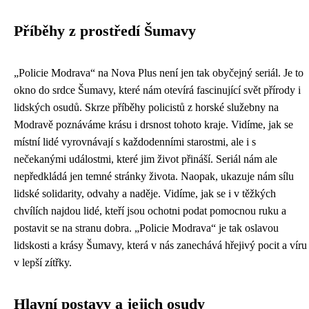
Příběhy z prostředí Šumavy
„Policie Modrava“ na Nova Plus není jen tak obyčejný seriál. Je to
okno do srdce Šumavy, které nám otevírá fascinující svět přírody i
lidských osudů. Skrze příběhy policistů z horské služebny na
Modravě poznáváme krásu i drsnost tohoto kraje. Vidíme, jak se
místní lidé vyrovnávají s každodenními starostmi, ale i s
nečekanými událostmi, které jim život přináší. Seriál nám ale
nepředkládá jen temné stránky života. Naopak, ukazuje nám sílu
lidské solidarity, odvahy a naděje. Vidíme, jak se i v těžkých
chvílích najdou lidé, kteří jsou ochotni podat pomocnou ruku a
postavit se na stranu dobra. „Policie Modrava“ je tak oslavou
lidskosti a krásy Šumavy, která v nás zanechává hřejivý pocit a víru
v lepší zítřky.
Hlavní postavy a jejich osudy