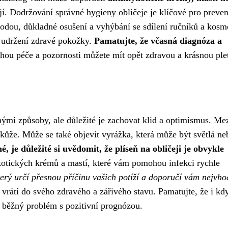
ují. Dodržování správné hygieny obličeje je klíčové pro preven
dou, důkladné osušení a vyhýbání se sdílení ručníků a kosm
k udržení zdravé pokožky.
Pamatujte, že včasná diagnóza a
hou péče a pozornosti můžete mít opět zdravou a krásnou ple
nými způsoby, ale důležité je zachovat klid a optimismus. Me
 kůže. Může se také objevit vyrážka, která může být světlá ne
 je důležité si uvědomit, že plíseň na obličeji je obvykle
tických krémů a mastí, které vám pomohou infekci rychle
terý určí přesnou příčinu vašich potíží a doporučí vám nejvho
 vrátí do svého zdravého a zářivého stavu. Pamatujte, že i kd
to běžný problém s pozitivní prognózou.