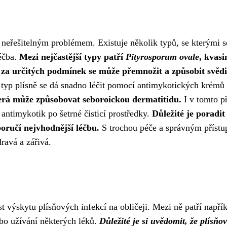
í neřešitelným problémem. Existuje několik typů, se kterými s
léčba.
Mezi nejčastější typy patří
Pityrosporum ovale
, kvasi
e za určitých podmínek se může přemnožit a způsobit svědi
 typ plísně se dá snadno léčit pomocí antimykotických krémů
terá může způsobovat seboroickou dermatitidu.
I v tomto p
 antimykotik po šetrné čisticí prostředky.
Důležité je poradit 
oručí nejvhodnější léčbu.
S trochou péče a správným příst
dravá a zářivá.
t výskytu plísňových infekcí na obličeji. Mezi ně patří napří
ebo užívání některých léků.
Důležité je si uvědomit, že plísňo