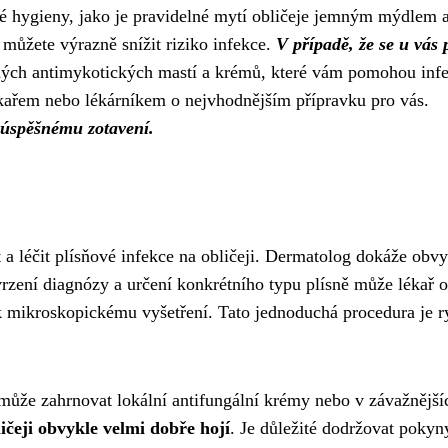
hygieny, jako je pravidelné mytí obličeje jemným mýdlem 
můžete výrazně snížit riziko infekce.
V případě, že se u vás 
ých antimykotických mastí a krémů, které vám pomohou infe
ékařem nebo lékárníkem o nejvhodnějším přípravku pro vás.
 úspěšnému zotavení.
 a léčit plísňové infekce na obličeji. Dermatolog dokáže obvy
tvrzení diagnózy a určení konkrétního typu plísně může lékař 
k mikroskopickému vyšetření. Tato jednoduchá procedura je r
 může zahrnovat lokální antifungální krémy nebo v závažnější
ličeji obvykle velmi dobře hojí
. Je důležité dodržovat pokyn