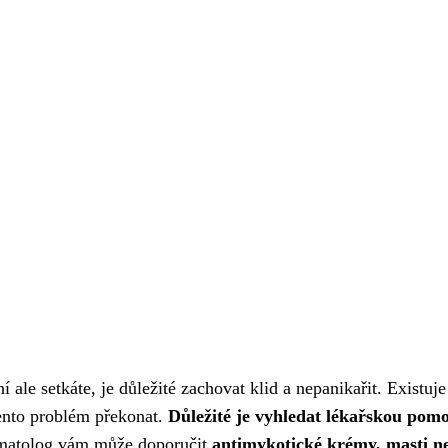
ní ale setkáte, je důležité zachovat klid a nepanikařit. Existuje
ento problém překonat.
Důležité je vyhledat lékařskou pomo
atolog vám může doporučit
antimykotické krémy, masti n