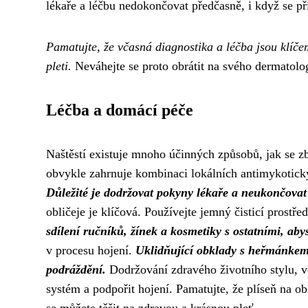
lékaře a léčbu nedokončovat předčasně, i když se př
Pamatujte, že včasná diagnostika a léčba jsou klíče
pleti.
Neváhejte se proto obrátit na svého dermatolo
Léčba a domácí péče
Naštěstí existuje mnoho účinných způsobů, jak se zb
obvykle zahrnuje kombinaci lokálních antimykotický
Důležité je dodržovat pokyny lékaře a neukončovat 
obličeje je klíčová. Používejte jemný čisticí prostř
sdílení ručníků, žínek a kosmetiky s ostatními, abys
v procesu hojení.
Uklidňující obklady s heřmánkem
podráždění.
Dodržování zdravého životního stylu, vč
systém a podpořit hojení. Pamatujte, že plíseň na obl