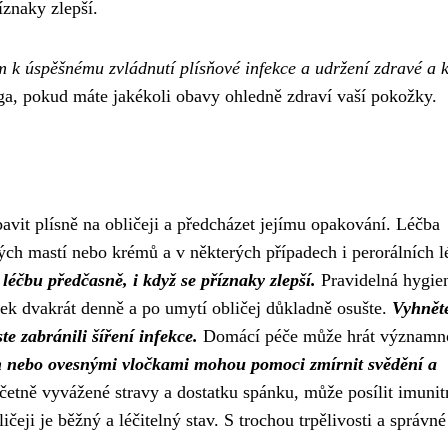
íznaky zlepší.
m k úspěšnému zvládnutí plísňové infekce a udržení zdravé a 
ga, pokud máte jakékoli obavy ohledně zdraví vaší pokožky.
avit plísně na obličeji a předcházet jejímu opakování. Léčba
ch mastí nebo krémů a v některých případech i perorálních l
léčbu předčasně, i když se příznaky zlepší.
Pravidelná hygie
edek dvakrát denně a po umytí obličej důkladně osušte.
Vyhněte
te zabránili šíření infekce.
Domácí péče může hrát významno
 nebo ovesnými vločkami mohou pomoci zmírnit svědění a
etně vyvážené stravy a dostatku spánku, může posílit imunit
ičeji je běžný a léčitelný stav. S trochou trpělivosti a správn