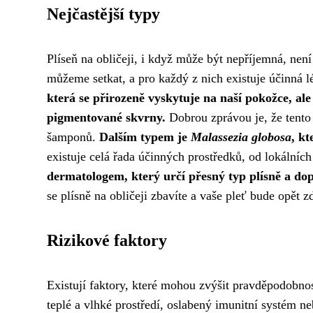
Nejčastější typy
Plíseň na obličeji, i když může být nepříjemná, nen
můžeme setkat, a pro každý z nich existuje účinná 
která se přirozeně vyskytuje na naší pokožce, al
pigmentované skvrny.
Dobrou zprávou je, že tento
šamponů.
Dalším typem je
Malassezia globosa
, k
existuje celá řada účinných prostředků, od lokálních
dermatologem, který určí přesný typ plísně a dop
se plísně na obličeji zbavíte a vaše pleť bude opět z
Rizikové faktory
Existují faktory, které mohou zvýšit pravděpodobnos
teplé a vlhké prostředí, oslabený imunitní systém n