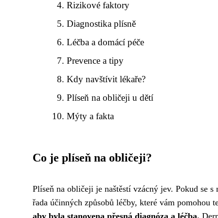
Rizikové faktory
Diagnostika plísně
Léčba a domácí péče
Prevence a tipy
Kdy navštívit lékaře?
Plíseň na obličeji u dětí
Mýty a fakta
Co je plíseň na obličeji?
Plíseň na obličeji je naštěstí vzácný jev. Pokud se s 
řada účinných způsobů léčby, které vám pomohou t
aby byla stanovena přesná diagnóza a léčba.
Derm