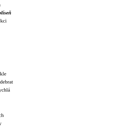
a
plíseň
kci
kle
odebrat
ychlá
ch
y