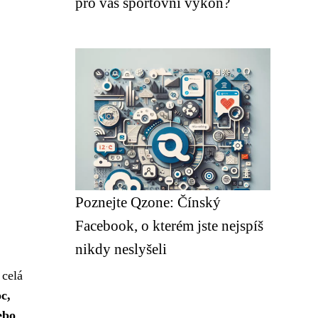
pro váš sportovní výkon?
Poznejte Qzone: Čínský
Facebook, o kterém jste nejspíš
nikdy neslyšeli
 celá
c,
ebo