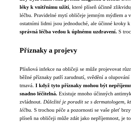
léky k vnitřnímu užití
, které plíseň účinně zlikvid
léčbu. Pravidelné mytí obličeje jemným mýdlem a vo
ostatními lidmi jsou jednoduché, ale účinné kroky 
správná léčba vedou k úplnému uzdravení.
S troc
Příznaky a projevy
Plísňová infekce na obličeji se může projevovat růz
běžné příznaky patří zarudnutí, svědění a olupování
tmavá.
I když tyto příznaky mohou být nepříjemné,
snadno léčitelná.
Existuje mnoho účinných antimyko
zvládnout.
Důležité je poradit se s dermatologem, k
léčbu.
S trochou péče a pozornosti se vaše pleť brzy
plíseň na obličeji může zdát jako nepříjemnost, je 