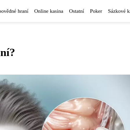
povědné hraní
Online kasina
Ostatní
Poker
Sázkové k
 ní?