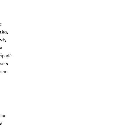
e
nka,
vé,
 a
řípadě
se s
upem
klad
vé