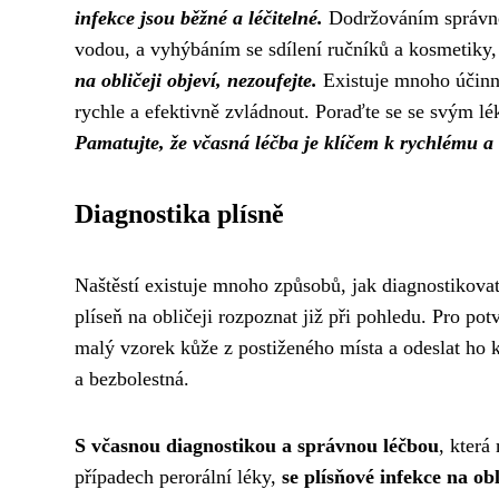
infekce jsou běžné a léčitelné.
Dodržováním správné 
vodou, a vyhýbáním se sdílení ručníků a kosmetiky, 
na obličeji objeví, nezoufejte.
Existuje mnoho účinn
rychle a efektivně zvládnout. Poraďte se se svým l
Pamatujte, že včasná léčba je klíčem k rychlému a
Diagnostika plísně
Naštěstí existuje mnoho způsobů, jak diagnostikovat
plíseň na obličeji rozpoznat již při pohledu. Pro po
malý vzorek kůže z postiženého místa a odeslat ho 
a bezbolestná.
S včasnou diagnostikou a správnou léčbou
, která
případech perorální léky,
se plísňové infekce na ob