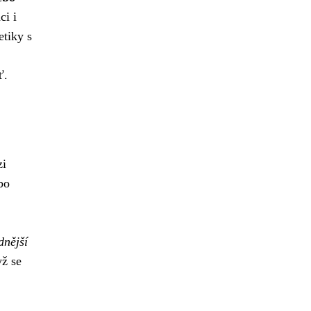
ci i
etiky s
ť.
zi
bo
dnější
yž se