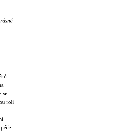
krásné
éků.
na
 se
u roli
ní
é péče