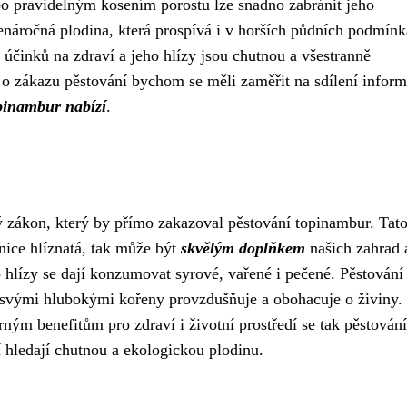
 pravidelným kosením porostu lze snadno zabránit jeho
náročná plodina, která prospívá i v horších půdních podmínk
 účinků na zdraví a jeho hlízy jsou chutnou a všestranně
 o zákazu pěstování bychom se měli zaměřit na sdílení inform
opinambur nabízí
.
 zákon, který by přímo zakazoval pěstování topinambur. Tat
nice hlíznatá, tak může být
skvělým doplňkem
našich zahrad a
 hlízy se dají konzumovat syrové, vařené i pečené. Pěstování
u svými hlubokými kořeny provzdušňuje a obohacuje o živiny.
ným benefitům pro zdraví i životní prostředí se tak pěstování
 hledají chutnou a ekologickou plodinu.