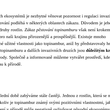
ch ekosystémů je nezbytné věnovat pozornost i regulaci invaz
tování podléhá v některých oblastech zákazu. Důvodem je jeh
druhy rostlin.
Zákaz pěstování topinamburu
však není krokem
u pro naši krajinu přirozenější a prospěšnější. Existuje mnoho
é užitné vlastnosti jako topinambur, aniž by představovaly h
topinamburu a dalších invazivních druzích jsou
důležitým k
írody. Společně a informovaně můžeme vytvářet prostředí, kde
u k přírodě.
lední době zabýváme stále častěji. Jednou z rostlin, která se 
čkoliv je topinambur známý svými pozitivními vlastnostmi, ja
íření v přírodě může negativně ovlivňovat původní ekosystémy