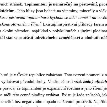
vních stránek.
Topinambur je nenáročný na pěstování, pros
škůdcům.
Jeho hlízy jsou bohaté na vitamíny, minerály a vlák
kazu pěstování topinamburu bychom se měli zaměřit na osvět
ekontrolovanému šíření.
Existují inspirativní příklady farem a
s okolní přírodou, například v polykulturách s jinými plodina
l stát se součástí udržitelného zemědělství a obohatit ná
urů je v České republice zakázáno. Tato tvrzení pramení z o
a vytlačovat původní druhy. Ve skutečnosti však
žádný oficiál
Je pravda, že topinambur je expanzivní rostlina a jeho šíření je
e měli této cenné plodiny vzdávat. Existuje řada způsobů, ja
enefitů bez negativního dopadu na životní prostředí. Napřík