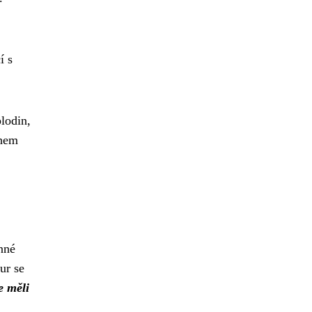
í s
plodin,
chem
nné
ur se
e měli