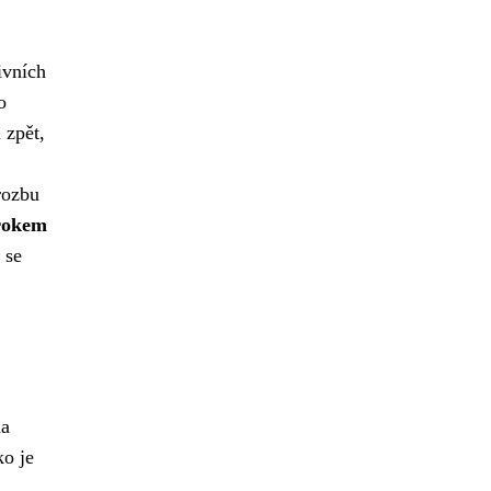
ivních
o
 zpět,
rozbu
rokem
 se
na
ko je
.