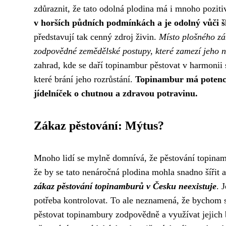
zdůraznit, že tato odolná plodina má i mnoho poziti
v horších půdních podmínkách a je odolný vůči 
představují tak cenný zdroj živin.
Místo plošného zá
zodpovědné zemědělské postupy, které zamezí jeho n
zahrad, kde se daří topinambur pěstovat v harmonii 
které brání jeho rozrůstání.
Topinambur má potenciá
jídelníček o chutnou a zdravou potravinu.
Zákaz pěstování: Mýtus?
Mnoho lidí se mylně domnívá, že pěstování topinamb
že by se tato nenáročná plodina mohla snadno šířit 
zákaz pěstování topinamburů v Česku neexistuje
. 
potřeba kontrolovat. To ale neznamená, že bychom s
pěstovat topinambury zodpovědně a využívat jejich b