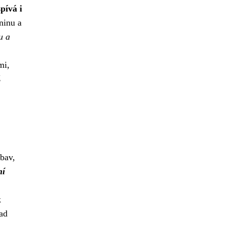
pívá i
ninu a
u a
mi,
š
bav,
ní
k
lad