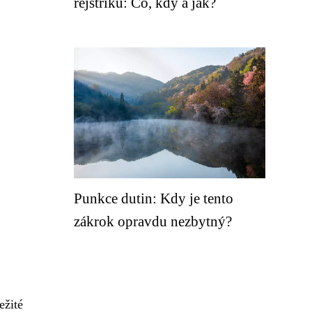
rejstříku: Co, kdy a jak?
Punkce dutin: Kdy je tento
zákrok opravdu nezbytný?
ežité