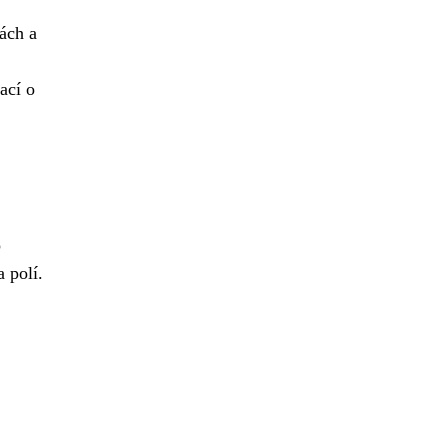
ách a
ací o
o
 polí.