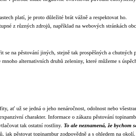
tech platí, je proto důležité brát vážně a respektovat ho.
tupné z různých zdrojů, například na webových stránkách obc
řit se na pěstování jiných, stejně tak prospěšných a chutných 
uje mnoho alternativních druhů zeleniny, které můžeme s úspě
ity, ať už se jedná o jeho nenáročnost, odolnost nebo všestra
o expanzivní charakter. Informace o zákazu pěstování topinamb
ytlačovat tak ostatní rostliny.
To ale neznamená, že bychom s
ů, jak pěstovat topinambur zodpovědně a s ohledem na okolí.