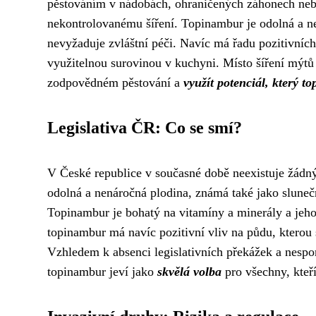
pěstováním v nádobách, ohraničených záhonech nebo
nekontrolovanému šíření. Topinambur je odolná a ne
nevyžaduje zvláštní péči. Navíc má řadu pozitivních
využitelnou surovinou v kuchyni. Místo šíření mýtů
zodpovědném pěstování a
využít potenciál, který t
Legislativa ČR: Co se smí?
V České republice v současné době neexistuje žádný
odolná a nenáročná plodina, známá také jako sluneč
Topinambur je bohatý na vitamíny a minerály a jeho
topinambur má navíc pozitivní vliv na půdu, ktero
Vzhledem k absenci legislativních překážek a nespor
topinambur jeví jako
skvělá volba
pro všechny, kteří