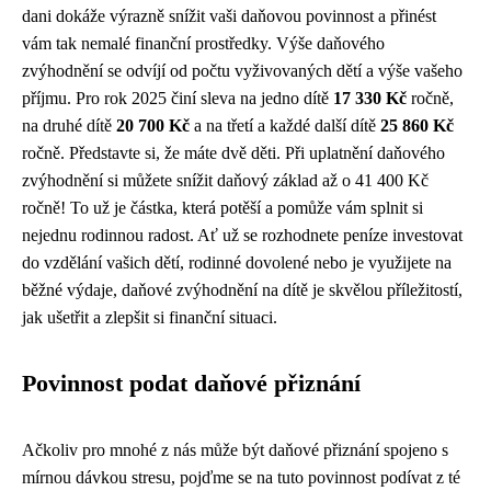
dani dokáže výrazně snížit vaši daňovou povinnost a přinést
vám tak nemalé finanční prostředky. Výše daňového
zvýhodnění se odvíjí od počtu vyživovaných dětí a výše vašeho
příjmu. Pro rok 2025 činí sleva na jedno dítě
17 330 Kč
ročně,
na druhé dítě
20 700 Kč
a na třetí a každé další dítě
25 860 Kč
ročně. Představte si, že máte dvě děti. Při uplatnění daňového
zvýhodnění si můžete snížit daňový základ až o 41 400 Kč
ročně! To už je částka, která potěší a pomůže vám splnit si
nejednu rodinnou radost. Ať už se rozhodnete peníze investovat
do vzdělání vašich dětí, rodinné dovolené nebo je využijete na
běžné výdaje, daňové zvýhodnění na dítě je skvělou příležitostí,
jak ušetřit a zlepšit si finanční situaci.
Povinnost podat daňové přiznání
Ačkoliv pro mnohé z nás může být daňové přiznání spojeno s
mírnou dávkou stresu, pojďme se na tuto povinnost podívat z té