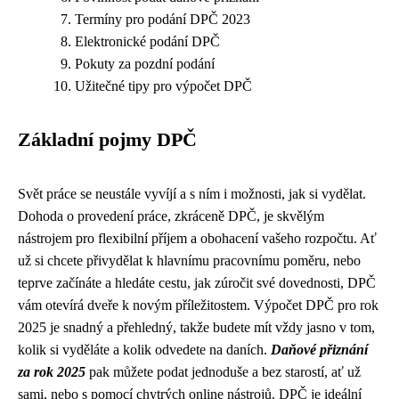
Termíny pro podání DPČ 2023
Elektronické podání DPČ
Pokuty za pozdní podání
Užitečné tipy pro výpočet DPČ
Základní pojmy DPČ
Svět práce se neustále vyvíjí a s ním i možnosti, jak si vydělat.
Dohoda o provedení práce, zkráceně DPČ, je skvělým
nástrojem pro flexibilní příjem a obohacení vašeho rozpočtu. Ať
už si chcete přivydělat k hlavnímu pracovnímu poměru, nebo
teprve začínáte a hledáte cestu, jak zúročit své dovednosti, DPČ
vám otevírá dveře k novým příležitostem. Výpočet DPČ pro rok
2025 je snadný a přehledný, takže budete mít vždy jasno v tom,
kolik si vyděláte a kolik odvedete na daních.
Daňové přiznání
za rok 2025
pak můžete podat jednoduše a bez starostí, ať už
sami, nebo s pomocí chytrých online nástrojů. DPČ je ideální