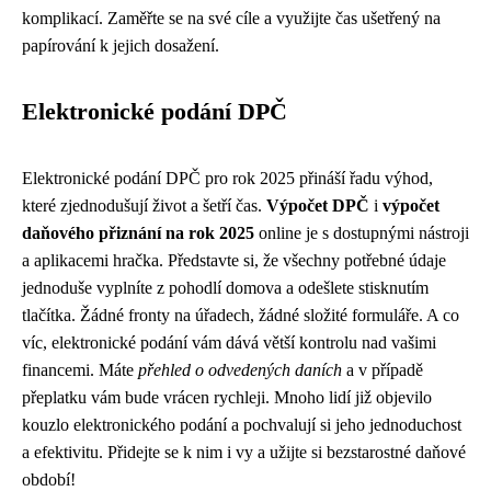
komplikací. Zaměřte se na své cíle a využijte čas ušetřený na
papírování k jejich dosažení.
Elektronické podání DPČ
Elektronické podání DPČ pro rok 2025 přináší řadu výhod,
které zjednodušují život a šetří čas.
Výpočet DPČ
i
výpočet
daňového přiznání na rok 2025
online je s dostupnými nástroji
a aplikacemi hračka. Představte si, že všechny potřebné údaje
jednoduše vyplníte z pohodlí domova a odešlete stisknutím
tlačítka. Žádné fronty na úřadech, žádné složité formuláře. A co
víc, elektronické podání vám dává větší kontrolu nad vašimi
financemi. Máte
přehled o odvedených daních
a v případě
přeplatku vám bude vrácen rychleji. Mnoho lidí již objevilo
kouzlo elektronického podání a pochvalují si jeho jednoduchost
a efektivitu. Přidejte se k nim i vy a užijte si bezstarostné daňové
období!