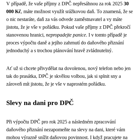
V případě, že vaše příjmy z DPČ nepřesáhnou za rok 2025
30
000 Kč
, máte možnost využít srážkovou daň. To znamená, že se
o nic nestaráte, daň za vás odvede zaměstnavatel a vy máte
jistotu, že je vše v pořádku. Pokud vaše příjmy z DPČ překročí
stanovenou hranici,
nepropadejte panice
. I v tomto případě je
proces výpočtu daně a jejího zahrnutí do daňového přiznání
jednoduchý a s trochou plánování hravě zvládnutelný.
Ať už si chcete přivydělat na dovolenou, nový telefon nebo jen
tak do prasátka, DPČ je skvělou volbou, jak si splnit sny a
zároveň mít jistotu, že je vše v naprostém pořádku.
Slevy na dani pro DPČ
Při výpočtu DPČ pro rok 2025 a následném zpracování
daňového přiznání nezapomeňte na slevy na dani, které vám
mohou výrazně snížit daňovou povinnost. I když pracujete na