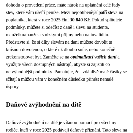
dohodu o provedení práce, máte nárok na uplatnění celé řady
slev, které vám ušetří peníze. Mezi nejoblíbenější patří sleva na
poplatníka, která v roce 2025 činí
30 840 Kč
. Pokud splňujete
podmínky, můžete si odečíst z daně i slevu na studenta,
manželku/manžela s nízkými příjmy nebo na invaliditu.
Představte si, že si díky slevám na dani můžete dovolit tu
krásnou dovolenou, o které už dlouho sníte, nebo konečně
zrekonstruovat byt. Zaměřte se na
optimalizaci vašich daní
a
využijte všech dostupných nástrojů, abyste si zajistili co
nejvýhodnější podmínky. Pamatujte, že i zdánlivě malé částky se
sčítají a můžou vám v konečném důsledku přinést nemalé
úspory.
Daňové zvýhodnění na dítě
Daňové zvýhodnění na dítě je vítanou pomocí pro všechny
rodiče, kteří v roce 2025 podávají daňové přiznání. Tato sleva na