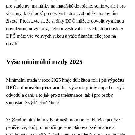
pro studenty, maminky na mateřské dovolené, seniory, ale i pro
všechny, kteří touží po nezávislosti a svobodě v pracovním
životě. Představte si, že si díky DPČ můžete dovolit vysněnou
dovolenou, nový kurz, nebo investovat do své budoucnosti. S
DPČ máte vše ve svých rukou a vaše finanční cíle jsou na
dosah!
Výše minimální mzdy 2025
Minimální mzda v roce 2025 hraje důležitou roli i při
výpočtu
DPČ
a
daňového přiznání
. Její výše má přímý dopad na výši
odvodů a daní, a to jak pro zaměstnance, tak i pro osoby
samostatně výdělečně činné.
Zvýšení minimální mzdy přináší pro mnoho lidí více peněz v
peněžence, což jim umožňuje lépe plánovat své finance a
dosahovat svých cílů. Ať už sníte o dovolené, novém autě nebo