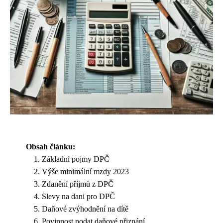
Obsah článku:
Základní pojmy DPČ
Výše minimální mzdy 2023
Zdanění příjmů z DPČ
Slevy na dani pro DPČ
Daňové zvýhodnění na dítě
Povinnost podat daňové přiznání