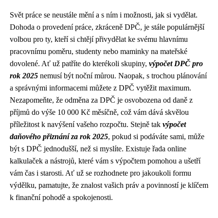
Svět práce se neustále mění a s ním i možnosti, jak si vydělat.
Dohoda o provedení práce, zkráceně DPČ, je stále populárnější
volbou pro ty, kteří si chtějí přivydělat ke svému hlavnímu
pracovnímu poměru, studenty nebo maminky na mateřské
dovolené. Ať už patříte do kterékoli skupiny,
výpočet DPČ pro
rok 2025
nemusí být noční můrou. Naopak, s trochou plánování
a správnými informacemi můžete z DPČ vytěžit maximum.
Nezapomeňte, že odměna za DPČ je osvobozena od daně z
příjmů do výše 10 000 Kč měsíčně, což vám dává skvělou
příležitost k navýšení vašeho rozpočtu. Stejně tak
výpočet
daňového přiznání za rok 2025
, pokud si podáváte sami, může
být s DPČ jednodušší, než si myslíte. Existuje řada online
kalkulaček a nástrojů, které vám s výpočtem pomohou a ušetří
vám čas i starosti. Ať už se rozhodnete pro jakoukoli formu
výdělku, pamatujte, že znalost vašich práv a povinností je klíčem
k finanční pohodě a spokojenosti.