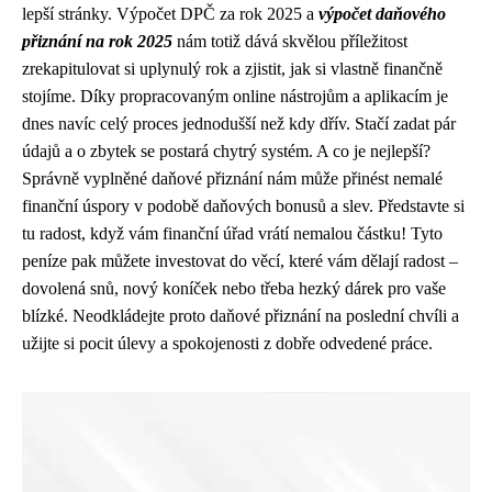
lepší stránky. Výpočet DPČ za rok 2025 a
výpočet daňového
přiznání na rok 2025
nám totiž dává skvělou příležitost
zrekapitulovat si uplynulý rok a zjistit, jak si vlastně finančně
stojíme. Díky propracovaným online nástrojům a aplikacím je
dnes navíc celý proces jednodušší než kdy dřív. Stačí zadat pár
údajů a o zbytek se postará chytrý systém. A co je nejlepší?
Správně vyplněné daňové přiznání nám může přinést nemalé
finanční úspory v podobě daňových bonusů a slev. Představte si
tu radost, když vám finanční úřad vrátí nemalou částku! Tyto
peníze pak můžete investovat do věcí, které vám dělají radost –
dovolená snů, nový koníček nebo třeba hezký dárek pro vaše
blízké. Neodkládejte proto daňové přiznání na poslední chvíli a
užijte si pocit úlevy a spokojenosti z dobře odvedené práce.