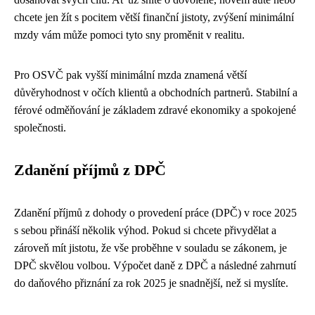
chcete jen žít s pocitem větší finanční jistoty, zvýšení minimální
mzdy vám může pomoci tyto sny proměnit v realitu.
Pro OSVČ pak vyšší minimální mzda znamená větší
důvěryhodnost v očích klientů a obchodních partnerů. Stabilní a
férové ​​odměňování je základem zdravé ekonomiky a spokojené
společnosti.
Zdanění příjmů z DPČ
Zdanění příjmů z dohody o provedení práce (DPČ) v roce 2025
s sebou přináší několik výhod. Pokud si chcete přivydělat a
zároveň mít jistotu, že vše proběhne v souladu se zákonem, je
DPČ skvělou volbou. Výpočet daně z DPČ a následné zahrnutí
do daňového přiznání za rok 2025 je snadnější, než si myslíte.