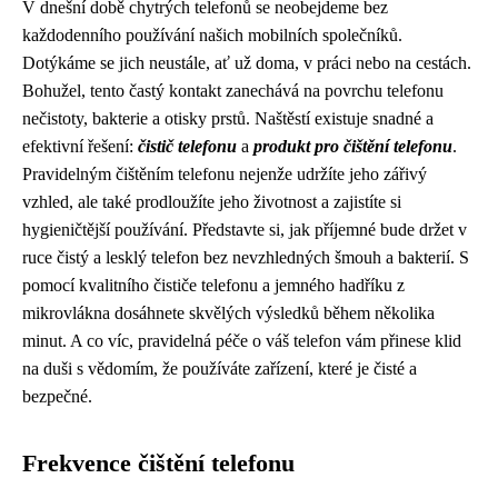
V dnešní době chytrých telefonů se neobejdeme bez
každodenního používání našich mobilních společníků.
Dotýkáme se jich neustále, ať už doma, v práci nebo na cestách.
Bohužel, tento častý kontakt zanechává na povrchu telefonu
nečistoty, bakterie a otisky prstů. Naštěstí existuje snadné a
efektivní řešení:
čistič telefonu
a
produkt pro čištění telefonu
.
Pravidelným čištěním telefonu nejenže udržíte jeho zářivý
vzhled, ale také prodloužíte jeho životnost a zajistíte si
hygieničtější používání. Představte si, jak příjemné bude držet v
ruce čistý a lesklý telefon bez nevzhledných šmouh a bakterií. S
pomocí kvalitního čističe telefonu a jemného hadříku z
mikrovlákna dosáhnete skvělých výsledků během několika
minut. A co víc, pravidelná péče o váš telefon vám přinese klid
na duši s vědomím, že používáte zařízení, které je čisté a
bezpečné.
Frekvence čištění telefonu