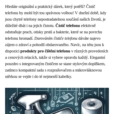
Hledáte originální a praktický dárek, který potěší? Čistič
telefonu by mohl být tou správnou volbou! V dnešní době, kdy
jsou chytré telefony nepostradatelnou součástí našich životů, je
důležité dbát i na jejich čistotu.
Čistič telefonu
efektivně
odstraňuje prach, otisky prstů a bakterie, které se na povrchu
telefonu hromadí.
Darováním čističe telefonu
dáváte najevo
zájem o zdraví a pohodlí obdarovaného. Navíc, na trhu jsou k
dispozici
produkty pro čištění telefonu
v různých provedeních
a cenových relacích, takže si vybere opravdu každý. Elegantní
pouzdro s integrovaným čističem se stane stylovým doplňkem,
zatímco kompaktní sada s rozprašovačem a mikrovláknovou
utěrkou se vejde i do té nejmenší kabelky.