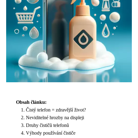
Obsah článku:
Čistý telefon = zdravější život?
Neviditelné hrozby na displeji
Druhy čističů telefonů
Výhody používání čističe