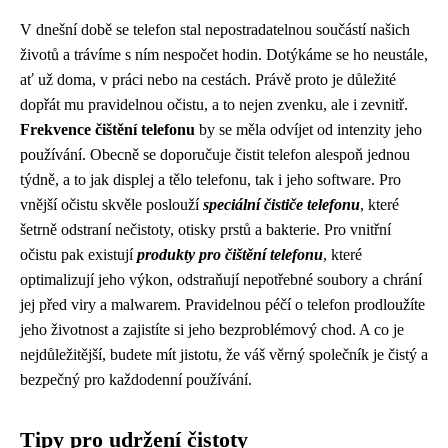
V dnešní době se telefon stal nepostradatelnou součástí našich
životů a trávíme s ním nespočet hodin. Dotýkáme se ho neustále,
ať už doma, v práci nebo na cestách. Právě proto je důležité
dopřát mu pravidelnou očistu, a to nejen zvenku, ale i zevnitř.
Frekvence čištění telefonu
by se měla odvíjet od intenzity jeho
používání. Obecně se doporučuje čistit telefon alespoň jednou
týdně, a to jak displej a tělo telefonu, tak i jeho software. Pro
vnější očistu skvěle poslouží
speciální čističe telefonu
, které
šetrně odstraní nečistoty, otisky prstů a bakterie. Pro vnitřní
očistu pak existují
produkty pro čištění telefonu
, které
optimalizují jeho výkon, odstraňují nepotřebné soubory a chrání
jej před viry a malwarem. Pravidelnou péčí o telefon prodloužíte
jeho životnost a zajistíte si jeho bezproblémový chod. A co je
nejdůležitější, budete mít jistotu, že váš věrný společník je čistý a
bezpečný pro každodenní používání.
Tipy pro udržení čistoty