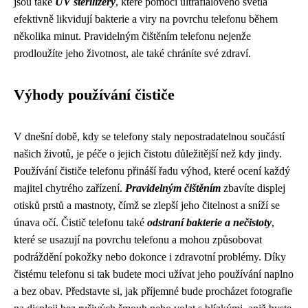
jsou také
UV sterilizéry
, které pomocí ultrafialového světla
efektivně likvidují bakterie a viry na povrchu telefonu během
několika minut. Pravidelným čištěním telefonu nejenže
prodloužíte jeho životnost, ale také chráníte své zdraví.
Výhody používání čističe
V dnešní době, kdy se telefony staly nepostradatelnou součástí
našich životů, je péče o jejich čistotu důležitější než kdy jindy.
Používání čističe telefonu přináší řadu výhod, které ocení každý
majitel chytrého zařízení.
Pravidelným čištěním
zbavíte displej
otisků prstů a mastnoty, čímž se zlepší jeho čitelnost a sníží se
únava očí. Čistič telefonu také
odstraní bakterie a nečistoty
,
které se usazují na povrchu telefonu a mohou způsobovat
podráždění pokožky nebo dokonce i zdravotní problémy. Díky
čistému telefonu si tak budete moci užívat jeho používání naplno
a bez obav. Představte si, jak příjemné bude procházet fotografie