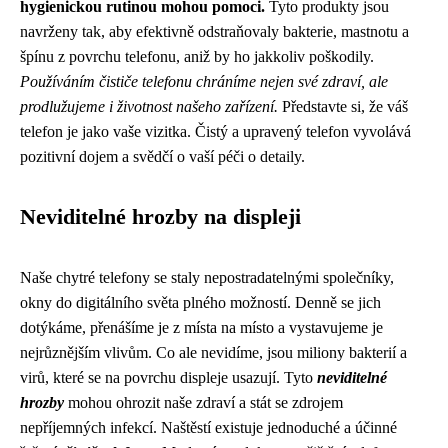
hygienickou rutinou mohou pomoci.
Tyto produkty jsou
navrženy tak, aby efektivně odstraňovaly bakterie, mastnotu a
špínu z povrchu telefonu, aniž by ho jakkoliv poškodily.
Používáním čističe telefonu chráníme nejen své zdraví, ale
prodlužujeme i životnost našeho zařízení.
Představte si, že váš
telefon je jako vaše vizitka. Čistý a upravený telefon vyvolává
pozitivní dojem a svědčí o vaší péči o detaily.
Neviditelné hrozby na displeji
Naše chytré telefony se staly nepostradatelnými společníky,
okny do digitálního světa plného možností. Denně se jich
dotýkáme, přenášíme je z místa na místo a vystavujeme je
nejrůznějším vlivům. Co ale nevidíme, jsou miliony bakterií a
virů, které se na povrchu displeje usazují. Tyto
neviditelné
hrozby
mohou ohrozit naše zdraví a stát se zdrojem
nepříjemných infekcí. Naštěstí existuje jednoduché a účinné