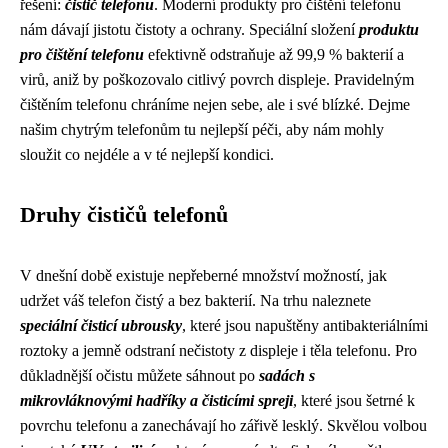
řešení:
čistič telefonu
. Moderní produkty pro čištění telefonu
nám dávají jistotu čistoty a ochrany. Speciální složení
produktu
pro čištění telefonu
efektivně odstraňuje až 99,9 % bakterií a
virů, aniž by poškozovalo citlivý povrch displeje. Pravidelným
čištěním telefonu chráníme nejen sebe, ale i své blízké. Dejme
našim chytrým telefonům tu nejlepší péči, aby nám mohly
sloužit co nejdéle a v té nejlepší kondici.
Druhy čističů telefonů
V dnešní době existuje nepřeberné množství možností, jak
udržet váš telefon čistý a bez bakterií. Na trhu naleznete
speciální čisticí ubrousky
, které jsou napuštěny antibakteriálními
roztoky a jemně odstraní nečistoty z displeje i těla telefonu. Pro
důkladnější očistu můžete sáhnout po
sadách s
mikrovláknovými hadříky a čisticími spreji
, které jsou šetrné k
povrchu telefonu a zanechávají ho zářivě lesklý. Skvělou volbou