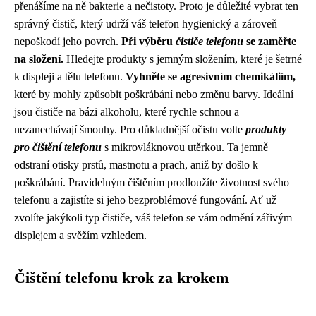
přenášíme na ně bakterie a nečistoty. Proto je důležité vybrat ten
správný čistič, který udrží váš telefon hygienický a zároveň
nepoškodí jeho povrch.
Při výběru
čističe telefonu
se zaměřte
na složení.
Hledejte produkty s jemným složením, které je šetrné
k displeji a tělu telefonu.
Vyhněte se agresivním chemikáliím,
které by mohly způsobit poškrábání nebo změnu barvy. Ideální
jsou čističe na bázi alkoholu, které rychle schnou a
nezanechávají šmouhy. Pro důkladnější očistu volte
produkty
pro čištění telefonu
s mikrovláknovou utěrkou. Ta jemně
odstraní otisky prstů, mastnotu a prach, aniž by došlo k
poškrábání. Pravidelným čištěním prodloužíte životnost svého
telefonu a zajistíte si jeho bezproblémové fungování. Ať už
zvolíte jakýkoli typ čističe, váš telefon se vám odmění zářivým
displejem a svěžím vzhledem.
Čištění telefonu krok za krokem