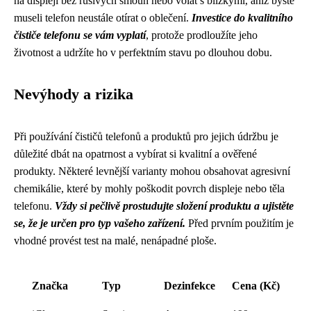
na displeji bez rušivých šmouh nebo volat s blízkými, aniž byste
museli telefon neustále otírat o oblečení.
Investice do kvalitního
čističe telefonu se vám vyplatí
, protože prodloužíte jeho
životnost a udržíte ho v perfektním stavu po dlouhou dobu.
Nevýhody a rizika
Při používání čističů telefonů a produktů pro jejich údržbu je
důležité dbát na opatrnost a vybírat si kvalitní a ověřené
produkty. Některé levnější varianty mohou obsahovat agresivní
chemikálie, které by mohly poškodit povrch displeje nebo těla
telefonu.
Vždy si pečlivě prostudujte složení produktu a ujistěte
se, že je určen pro typ vašeho zařízení.
Před prvním použitím je
vhodné provést test na malé, nenápadné ploše.
Značka
Typ
Dezinfekce
Cena (Kč)