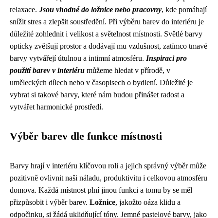
relaxace.
Jsou vhodné do ložnice nebo pracovny
, kde pomáhají
snížit stres a zlepšit soustředění. Při výběru barev do interiéru je
důležité zohlednit i velikost a světelnost místnosti. Světlé barvy
opticky zvětšují prostor a dodávají mu vzdušnost, zatímco tmavé
barvy vytvářejí útulnou a intimní atmosféru.
Inspiraci pro
použití barev v interiéru
můžeme hledat v přírodě, v
uměleckých dílech nebo v časopisech o bydlení. Důležité je
vybrat si takové barvy, které nám budou přinášet radost a
vytvářet harmonické prostředí.
Výběr barev dle funkce místnosti
Barvy hrají v interiéru klíčovou roli a jejich správný výběr může
pozitivně ovlivnit naši náladu, produktivitu i celkovou atmosféru
domova. Každá místnost plní jinou funkci a tomu by se měl
přizpůsobit i výběr barev.
Ložnice
, jakožto oáza klidu a
odpočinku, si žádá uklidňující tóny. Jemné pastelové barvy, jako