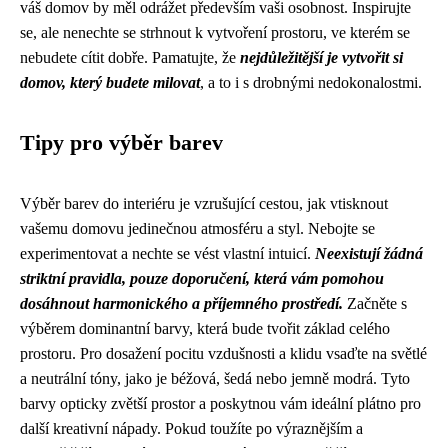
váš domov by měl odrážet především vaši osobnost. Inspirujte
se, ale nenechte se strhnout k vytvoření prostoru, ve kterém se
nebudete cítit dobře. Pamatujte, že
nejdůležitější je vytvořit si
domov, který budete milovat
, a to i s drobnými nedokonalostmi.
Tipy pro výběr barev
Výběr barev do interiéru je vzrušující cestou, jak vtisknout
vašemu domovu jedinečnou atmosféru a styl. Nebojte se
experimentovat a nechte se vést vlastní intuicí.
Neexistují žádná
striktní pravidla, pouze doporučení, která vám pomohou
dosáhnout harmonického a příjemného prostředí.
Začněte s
výběrem dominantní barvy, která bude tvořit základ celého
prostoru. Pro dosažení pocitu vzdušnosti a klidu vsaďte na světlé
a neutrální tóny, jako je béžová, šedá nebo jemně modrá. Tyto
barvy opticky zvětší prostor a poskytnou vám ideální plátno pro
další kreativní nápady. Pokud toužíte po výraznějším a