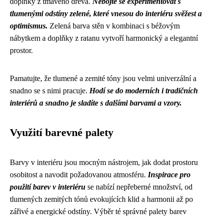
doplňky z tmavého dřeva.
Nebojte se experimentovat s
tlumenými odstíny zelené, které vnesou do interiéru svěžest a
optimismus.
Zelená barva stěn v kombinaci s béžovým
nábytkem a doplňky z ratanu vytvoří harmonický a elegantní
prostor.
Pamatujte, že tlumené a zemité tóny jsou velmi univerzální a
snadno se s nimi pracuje.
Hodí se do moderních i tradičních
interiérů a snadno je sladíte s dalšími barvami a vzory.
Využití barevné palety
Barvy v interiéru jsou mocným nástrojem, jak dodat prostoru
osobitost a navodit požadovanou atmosféru.
Inspirace pro
použití barev v interiéru
se nabízí nepřeberné množství, od
tlumených zemitých tónů evokujících klid a harmonii až po
zářivé a energické odstíny. Výběr té správné palety barev