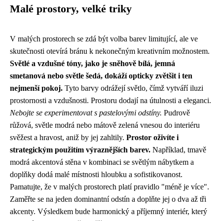
Malé prostory, velké triky
V malých prostorech se zdá být volba barev limitující, ale ve
skutečnosti otevírá bránu k nekonečným kreativním možnostem.
Světlé a vzdušné tóny, jako je sněhově bílá, jemná
smetanová nebo světle šedá, dokáží opticky zvětšit i ten
nejmenší pokoj.
Tyto barvy odrážejí světlo, čímž vytváří iluzi
prostornosti a vzdušnosti. Prostoru dodají na útulnosti a eleganci.
Nebojte se experimentovat s pastelovými odstíny.
Pudrově
růžová, světle modrá nebo mátově zelená vnesou do interiéru
svěžest a hravost, aniž by jej zahltily.
Prostor oživíte i
strategickým použitím výraznějších barev.
Například, tmavě
modrá akcentová stěna v kombinaci se světlým nábytkem a
doplňky dodá malé místnosti hloubku a sofistikovanost.
Pamatujte, že v malých prostorech platí pravidlo "méně je více".
Zaměřte se na jeden dominantní odstín a doplňte jej o dva až tři
akcenty. Výsledkem bude harmonický a příjemný interiér, který