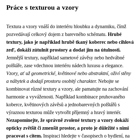
Práce s texturou a vzory
Textura a vzory vnáší do interiéru hloubku a dynamiku, čímž
pozvedávají celkový dojem z barevného schématu.
Hrubé
textury, jako je například hrubě tkaný koberec nebo cihlová
zeď, dokáží zútulnit prostory a dodat jim na útulnosti.
Jemnější textury, například sametové závěsy nebo hedvábné
polštáře, zase vdechnou interiéru nádech luxusu a elegance.
Vzory, ať už geometrické, květinové nebo abstraktní, oživí stěny
a nábytek a dodají prostoru osobitý charakter.
Nebojte se
kombinovat různé textury a vzory, ale pamatujte na zachování
harmonie a vyváženosti. Například kombinace pruhovaného
koberce, květinových závěsů a jednobarevných polštářů s
výraznou texturou může vytvořit příjemný a hravý interiér.
Nezapomínejte, že správně zvolené textury a vzory dokáží
opticky zvětšit či zmenšit prostor, a proto je důležité s nimi
pracovat s citem.
Inspiraci hledejte v časopisech o bydlení, na