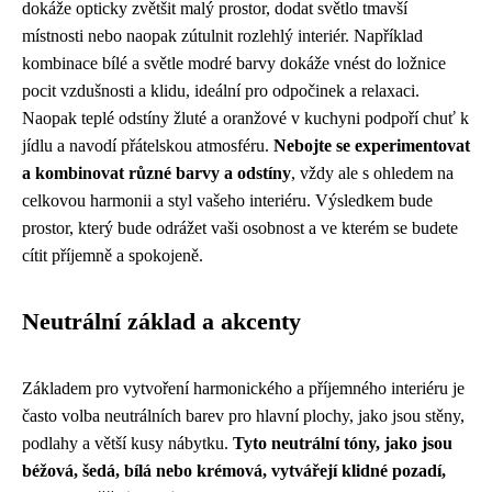
dokáže opticky zvětšit malý prostor, dodat světlo tmavší
místnosti nebo naopak zútulnit rozlehlý interiér. Například
kombinace bílé a světle modré barvy dokáže vnést do ložnice
pocit vzdušnosti a klidu, ideální pro odpočinek a relaxaci.
Naopak teplé odstíny žluté a oranžové v kuchyni podpoří chuť k
jídlu a navodí přátelskou atmosféru.
Nebojte se experimentovat
a kombinovat různé barvy a odstíny
, vždy ale s ohledem na
celkovou harmonii a styl vašeho interiéru. Výsledkem bude
prostor, který bude odrážet vaši osobnost a ve kterém se budete
cítit příjemně a spokojeně.
Neutrální základ a akcenty
Základem pro vytvoření harmonického a příjemného interiéru je
často volba neutrálních barev pro hlavní plochy, jako jsou stěny,
podlahy a větší kusy nábytku.
Tyto neutrální tóny, jako jsou
béžová, šedá, bílá nebo krémová, vytvářejí klidné pozadí,