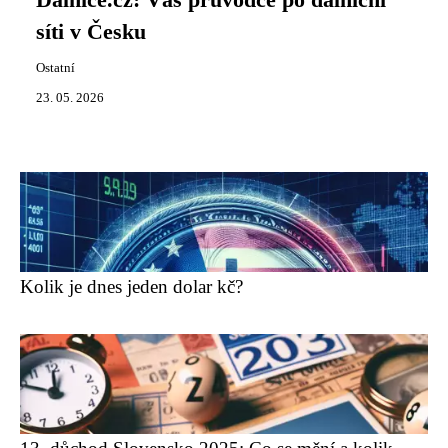
Dalnice.cz: Váš průvodce po dálniční
síti v Česku
Ostatní
23. 05. 2026
Kolik je dnes jeden dolar kč?