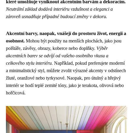
které umožňuje vyniknout akcentním barvám a dekoracím.
Neutrální základ dodává interiéru vzdušnost a eleganci a
zároveň usnadňuje případné budoucí změny v dekoru.
Akcentní barvy, naopak, vnášejí do prostoru život, energii a
osobnost.
Mohou být použity na menších plochách, jako jsou
polštáře, závěsy, obrazy, koberce nebo doplňky.
Výběr
akcentních barev se odvíjí od vašeho osobního vkusu a
celkového stylu interiéru.
Například, pokud preferujete moderní
a minimalistický styl, můžete zvolit výrazné akcenty v odstínech
žluté, oranžové nebo tyrkysové. Naopak, pro útulný a hřejivý
interiér se hodí teplé zemité tóny, jako je terakota, olivová nebo
hořčicová.