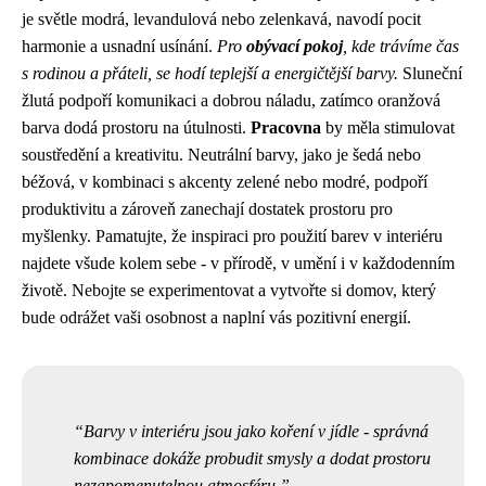
je světle modrá, levandulová nebo zelenkavá, navodí pocit
harmonie a usnadní usínání.
Pro
obývací pokoj
, kde trávíme čas
s rodinou a přáteli, se hodí teplejší a energičtější barvy.
Sluneční
žlutá podpoří komunikaci a dobrou náladu, zatímco oranžová
barva dodá prostoru na útulnosti.
Pracovna
by měla stimulovat
soustředění a kreativitu. Neutrální barvy, jako je šedá nebo
béžová, v kombinaci s akcenty zelené nebo modré, podpoří
produktivitu a zároveň zanechají dostatek prostoru pro
myšlenky. Pamatujte, že inspiraci pro použití barev v interiéru
najdete všude kolem sebe - v přírodě, v umění i v každodenním
životě. Nebojte se experimentovat a vytvořte si domov, který
bude odrážet vaši osobnost a naplní vás pozitivní energií.
Barvy v interiéru jsou jako koření v jídle - správná
kombinace dokáže probudit smysly a dodat prostoru
nezapomenutelnou atmosféru.