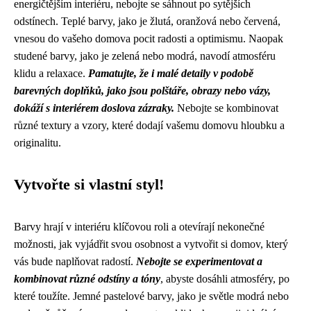
energičtějším interiéru, nebojte se sáhnout po sytějších
odstínech. Teplé barvy, jako je žlutá, oranžová nebo červená,
vnesou do vašeho domova pocit radosti a optimismu. Naopak
studené barvy, jako je zelená nebo modrá, navodí atmosféru
klidu a relaxace.
Pamatujte, že i malé detaily v podobě
barevných doplňků, jako jsou polštáře, obrazy nebo vázy,
dokáží s interiérem doslova zázraky.
Nebojte se kombinovat
různé textury a vzory, které dodají vašemu domovu hloubku a
originalitu.
Vytvořte si vlastní styl!
Barvy hrají v interiéru klíčovou roli a otevírají nekonečné
možnosti, jak vyjádřit svou osobnost a vytvořit si domov, který
vás bude naplňovat radostí.
Nebojte se experimentovat a
kombinovat různé odstíny a tóny
, abyste dosáhli atmosféry, po
které toužíte. Jemné pastelové barvy, jako je světle modrá nebo