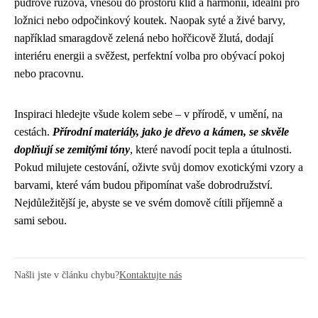
pudrově růžová, vnesou do prostoru klid a harmonii, ideální pro
ložnici nebo odpočinkový koutek. Naopak syté a živé barvy,
například smaragdově zelená nebo hořčicově žlutá, dodají
interiéru energii a svěžest, perfektní volba pro obývací pokoj
nebo pracovnu.
Inspiraci hledejte všude kolem sebe – v přírodě, v umění, na
cestách.
Přírodní materiály, jako je dřevo a kámen, se skvěle
doplňují se zemitými tóny
, které navodí pocit tepla a útulnosti.
Pokud milujete cestování, oživte svůj domov exotickými vzory a
barvami, které vám budou připomínat vaše dobrodružství.
Nejdůležitější je, abyste se ve svém domově cítili příjemně a
sami sebou.
Našli jste v článku chybu?
Kontaktujte nás