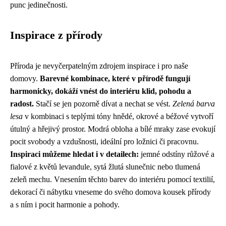
punc jedinečnosti.
Inspirace z přírody
Příroda je nevyčerpatelným zdrojem inspirace i pro naše
domovy.
Barevné kombinace, které v přírodě fungují
harmonicky, dokáží vnést do interiéru klid, pohodu a
radost.
Stačí se jen pozorně dívat a nechat se vést.
Zelená barva
lesa
v kombinaci s teplými tóny hnědé, okrové a béžové vytvoří
útulný a hřejivý prostor. Modrá obloha a bílé mraky zase evokují
pocit svobody a vzdušnosti, ideální pro ložnici či pracovnu.
Inspiraci můžeme hledat i v detailech:
jemné odstíny růžové a
fialové z květů levandule, sytá žlutá slunečnic nebo tlumená
zeleň mechu. Vnesením těchto barev do interiéru pomocí textilií,
dekorací či nábytku vneseme do svého domova kousek přírody
a s ním i pocit harmonie a pohody.