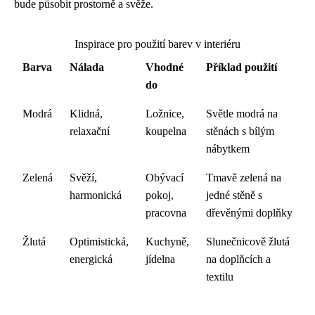
bude působit prostorně a svěže.
Inspirace pro použití barev v interiéru
Barva
Nálada
Vhodné
Příklad použití
do
Modrá
Klidná,
Ložnice,
Světle modrá na
relaxační
koupelna
stěnách s bílým
nábytkem
Zelená
Svěží,
Obývací
Tmavě zelená na
harmonická
pokoj,
jedné stěně s
pracovna
dřevěnými doplňky
Žlutá
Optimistická,
Kuchyně,
Slunečnicově žlutá
energická
jídelna
na doplňcích a
textilu