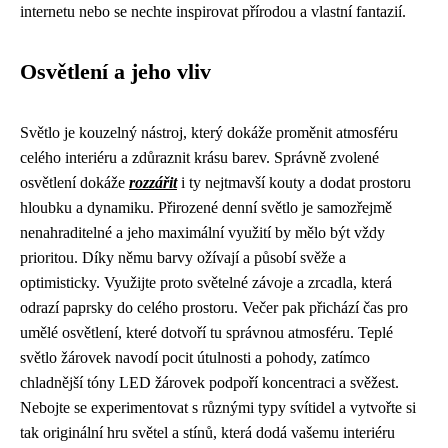
internetu nebo se nechte inspirovat přírodou a vlastní fantazií.
Osvětlení a jeho vliv
Světlo je kouzelný nástroj, který dokáže proměnit atmosféru
celého interiéru a zdůraznit krásu barev. Správně zvolené
osvětlení dokáže
rozzářit
i ty nejtmavší kouty a dodat prostoru
hloubku a dynamiku. Přirozené denní světlo je samozřejmě
nenahraditelné a jeho maximální využití by mělo být vždy
prioritou. Díky němu barvy ožívají a působí svěže a
optimisticky. Využijte proto světelné závoje a zrcadla, která
odrazí paprsky do celého prostoru. Večer pak přichází čas pro
umělé osvětlení, které dotvoří tu správnou atmosféru. Teplé
světlo žárovek navodí pocit útulnosti a pohody, zatímco
chladnější tóny LED žárovek podpoří koncentraci a svěžest.
Nebojte se experimentovat s různými typy svítidel a vytvořte si
tak originální hru světel a stínů, která dodá vašemu interiéru