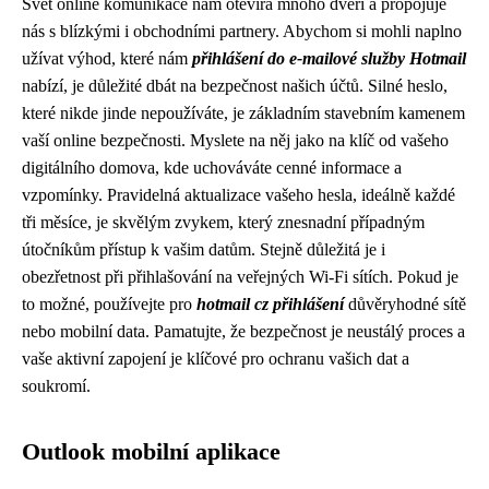
Svět online komunikace nám otevírá mnoho dveří a propojuje
nás s blízkými i obchodními partnery. Abychom si mohli naplno
užívat výhod, které nám
přihlášení do e-mailové služby Hotmail
nabízí, je důležité dbát na bezpečnost našich účtů. Silné heslo,
které nikde jinde nepoužíváte, je základním stavebním kamenem
vaší online bezpečnosti. Myslete na něj jako na klíč od vašeho
digitálního domova, kde uchováváte cenné informace a
vzpomínky. Pravidelná aktualizace vašeho hesla, ideálně každé
tři měsíce, je skvělým zvykem, který znesnadní případným
útočníkům přístup k vašim datům. Stejně důležitá je i
obezřetnost při přihlašování na veřejných Wi-Fi sítích. Pokud je
to možné, používejte pro
hotmail cz přihlášení
důvěryhodné sítě
nebo mobilní data. Pamatujte, že bezpečnost je neustálý proces a
vaše aktivní zapojení je klíčové pro ochranu vašich dat a
soukromí.
Outlook mobilní aplikace