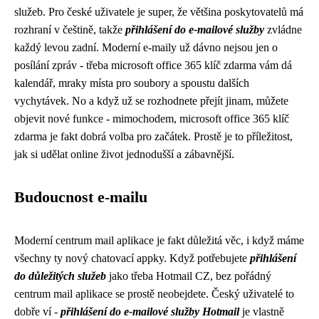
služeb. Pro české uživatele je super, že většina poskytovatelů má
rozhraní v češtině, takže
přihlášení do e-mailové služby
zvládne
každý levou zadní. Moderní e-maily už dávno nejsou jen o
posílání zpráv - třeba
microsoft office 365 klíč zdarma
vám dá
kalendář, mraky místa pro soubory a spoustu dalších
vychytávek. No a když už se rozhodnete přejít jinam, můžete
objevit nové funkce - mimochodem, microsoft office 365 klíč
zdarma je fakt dobrá volba pro začátek. Prostě je to příležitost,
jak si udělat online život jednodušší a zábavnější.
Budoucnost e-mailu
Moderní
centrum mail aplikace
je fakt důležitá věc, i když máme
všechny ty nový chatovací appky. Když potřebujete
přihlášení
do důležitých služeb
jako třeba Hotmail CZ, bez pořádný
centrum mail aplikace se prostě neobejdete. Český uživatelé to
dobře ví -
přihlášení do e-mailové služby Hotmail
je vlastně