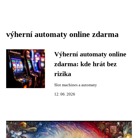
výherní automaty online zdarma
Výherní automaty online
zdarma: kde hrát bez
rizika
Slot machines a automaty
12. 06. 2026