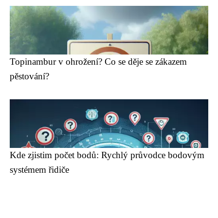
Topinambur v ohrožení? Co se děje se zákazem
pěstování?
Kde zjistim počet bodů: Rychlý průvodce bodovým
systémem řidiče