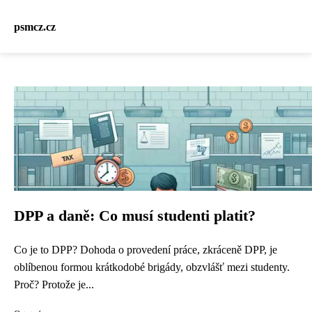
psmcz.cz
DPP a daně: Co musí studenti platit?
Co je to DPP? Dohoda o provedení práce, zkráceně DPP, je
oblíbenou formou krátkodobé brigády, obzvlášť mezi studenty.
Proč? Protože je...