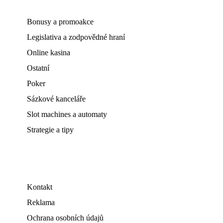
Bonusy a promoakce
Legislativa a zodpovědné hraní
Online kasina
Ostatní
Poker
Sázkové kanceláře
Slot machines a automaty
Strategie a tipy
Kontakt
Reklama
Ochrana osobních údajů